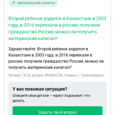
не был несколько лет. В военкомате на
Материнский капитал
медкомиссии сказали, что финальное
заключение дадут только после результатов всех
Второй ребенок родился в Казахстане в 2003
анализов и выписок, что тоже очевидно. Сегодня
году, в 2016 переехали в россию получили
сходил в поликлинику к терапевту, чтобы открыла
гражданство России, можно ли получить
направление на анализы, и ЕМИАС не дает
записаться ни на одно в ближайшие даты, врачи
материнский капитал?
говорят система не работает и возможности
Здравствуйте. Второй ребенок родился в
записаться нет. Важный момент! В момент
Казахстане в 2003 году, в 2016 переехали в
вручения повестки на сборы и направления на
россию получили гражданство России, можно ли
медкомиссию, военкомат не выдал направления
получить материнский капитал?
в диспансеры и на анализы, их я получил только
после явки на медкомиссию под удивление
04 мая, 14:53
, вопрос №4943256, Галина, г. Новосибирск
врача. Это сильно усложнило процесс
прохождения медкомиссии. В результате может
У вас похожая ситуация?
получиться ситуация, когда дата явки на сборы с
Опишите свои детали — юрист подскажет, что
вещами подойдет, а финального заключения
делать.
медкомиссии не будет, причем по причине либо
моей медлительности, либо по разным мелких
Задать свой вопрос