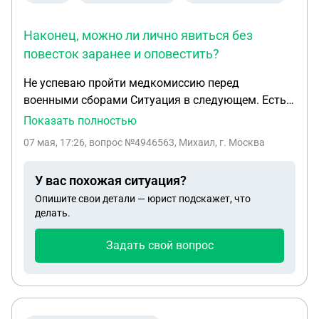
Наконец, можно ли лично явиться без
повесток заранее и оповестить?
Не успеваю пройти медкомиссию перед
военными сборами Ситуация в следующем. Есть
повестка на сборы 18.05 (подписанная бумажная
Показать полностью
+ оригинал) и направление на медкомиссию в
07 мая, 17:26
, вопрос №4946563, Михаил, г. Москва
другой военкомат без конкретной даты, но срок
очевидно до сборов. После получения повестки я
У вас похожая ситуация?
сначала потратил достаточно много времени на
Опишите свои детали — юрист подскажет, что
прохождение чекапа по своему ДМС по
делать.
обследованию и фиксированию диагнозов своих
заболеваний. И только после этого явился на
Задать свой вопрос
медкомиссию, где сразу же выдали направления
на выписки из диспансеров и сдачу кучи
анализов и ЭКГ, флюрографию и проч с
поликлинике по месту жительства, где я до этого