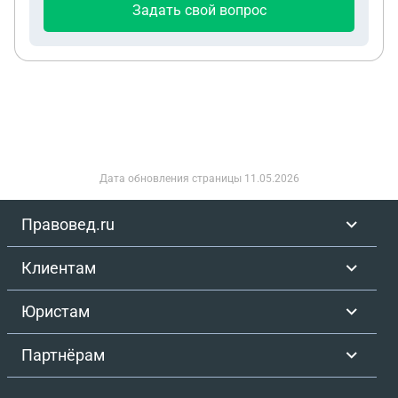
Задать свой вопрос
привлекать лишнее внимание военкома, и так уже
в зоне внимания, так как пропустил первые сборы
по больничному 4) Как снимать ограничения,
которые на меня наложат в этом случае? (7.1 -
права, кредиты и проч) 5) Если сборы круглый
год, то мне выдадут другую повестку но уже для
других ВУСов и в другой регион? (у меня 998, не
служил по отсрочке) 6) Либо лучше поднажать и
Дата обновления страницы
11.05.2026
успевать на сборы, чтобы избежать проблем со
штрафами, ограничениями и следующими
Правовед.ru
сборами в будущем?
Клиентам
Юристам
Партнёрам