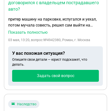
договорился с владельцем пострадавшего
авто?
притер машину на парковке, испугался и уехал,
потом мучала совесть, решил сам выйти на
собственника пострадавшего авто, но не
Показать полностью
получилось, решил оставить свой номер под
03 мая, 13:20
, вопрос №4942380, Роман, г. Москва
дворником, но к тому моменту уже приехал
экипаж дпс и я не стал никак вмешиваться
У вас похожая ситуация?
(потому что машина на которой я был мне не
Опишите свои детали — юрист подскажет, что
принадлежит, взял у тёщи). После уезда дпс, я
делать.
оставил свой номер и мы связались с владелицей
и договорились на сумму в 60.000₽ и напишем
Задать свой вопрос
расписку. Так же пострадавшая сказала, что
сходит в гибдд и напишет заявление о том, что
приткнули ко мне не имеет. вопрос: Насколько
всё будет хорошо, и чего мне ожидать?
Наследство