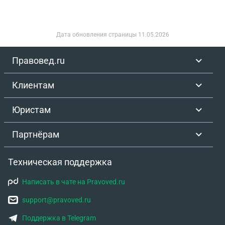
пороку воли . Что меня беспокоит : 1. Муж сделал
нотариальное соглашение на продажу квартиры
,но он болеет окноклогией ,как мы поняли из
Дата обновления страницы
11.05.2026
ответов сына. Вопрос : насколько это может
осложнить слоек ? Оспорить можно ? Надо ли
Правовед.ru
какие -то документы ,что он дееспособен ? 2.
Продавцу 67 лет ,если муж более онкологией
Клиентам
,недавно умер зять ,может ли ее воля быть
"помутненной" так сказать ? Можно ли потом
Юристам
оспорить на этом основании сделку? 3. Есть
наследник -сын и дочь,с них надо брать согласие
Партнёрам
,вдруг после смерти матери они могут оспорить
сдоеу и в какой срок ,если случится ?. Спасибо за
Техническая поддержка
ответ !
Написать в чате на Pravoved.ru
support@pravoved.ru
Поддержка в Telegram