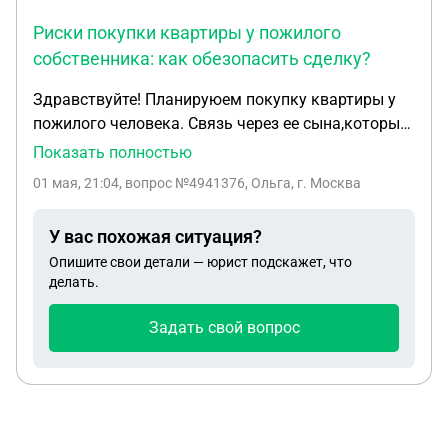
Риски покупки квартиры у пожилого
собственника: как обезопасить сделку?
Здравствуйте! Планируюем покупку квартиры у
пожилого человека. Связь через ее сына,который
живёт в Москве,он и выставляла квартиру на
Показать полностью
продажу. Родители живут сами в Брянской
01 мая, 21:04
, вопрос №4941376, Ольга, г. Москва
области,прописаны там с 1996 года ,в Москве
прописаны на были,квартира в собственности
У вас похожая ситуация?
матери. Процессом занимаемся уже два
Опишите свои детали — юрист подскажет, что
месяца,очень туго идёт. Документы все
делать.
предоставлены,только надо назначить день
сделки. У нас планируется нотариальная сделка
Задать свой вопрос
под видео с номатриум и освидетельствование
психиатром ( правда пока это момент не
уточнили,разрешение на это). Если откажутся,мы
от сделки откажемся. Прочитала ,что сделку
можно оспориь в дальнейшем по какому -то