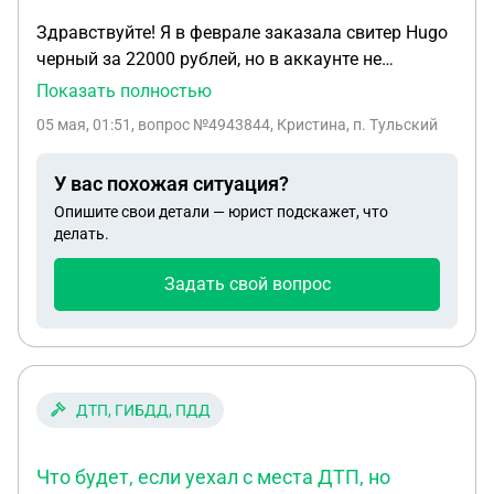
Здравствуйте! Я в феврале заказала свитер Hugo
черный за 22000 рублей, но в аккаунте не
оплатила, то есть у меня висел неоплаченный
Показать полностью
товар, сегодня 4 мая ко мне пришла полиция и
05 мая, 01:51
, вопрос №4943844, Кристина, п. Тульский
заставила писать заявление, что я добровольно
сознаюсь в запланированном хищении свитера,
У вас похожая ситуация?
потребовали отдать его как вещдок, и хотят мне
Опишите свои детали — юрист подскажет, что
приписать статью за мошенничестао. Я сразу
делать.
сказала что готова оплатить товар, они сказали
что мне в любом случае придется оплатить его, и
Задать свой вопрос
еще будет суд и сказали мне будет штраф и
статья. Как мне решить этот вопрос, чтобы пункт
валдберис забрал заявление после оплаты
свитера? Ведь если я оплачу товар и
компенсирую моральный вред, это возможно?
ДТП, ГИБДД, ПДД
Как это сделать?
Что будет, если уехал с места ДТП, но