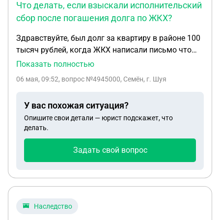
Что делать, если взыскали исполнительский
сбор после погашения долга по ЖКХ?
Здравствуйте, был долг за квартиру в районе 100
тысяч рублей, когда ЖКХ написали письмо что
подадут в суд мы с женой стали искать деньги,
Показать полностью
нашли и погасили 28 марта 2026. 14 апреля
06 мая, 09:52
, вопрос №4945000, Семён, г. Шуя
приходит решение суда и 17 апреля все счета у
нас с женой арестовывают, мы записываемся к
У вас похожая ситуация?
приставам, так как просто так к ним не попасть, и
Опишите свои детали — юрист подскажет, что
22 апреля попадает к приставу которой дали
делать.
наше судебное дело,хотели показать квитанции и
то что мы оплатили, но она даже смотреть не
Задать свой вопрос
стала и послала нас в ЖКХ. Придя туда нам
сказали, что они видели оплату и напишут
отмену. 23 апреля нам пристав отменяет все
исполнительные производства и снимает арест,
но на следующий день в гос услугах у меня
Наследство
появляется исполнительный сбор за каждый