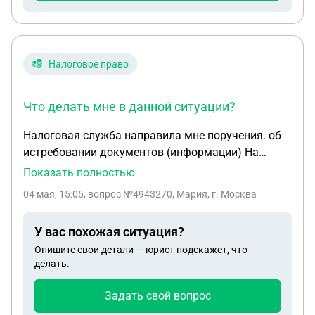
Налоговое право
Что делать мне в данной ситуации?
Налоговая служба направила мне поручения. об
истребовании документов (информации) На
основании пункта 1 статьи 93.1 Налогового
Показать полностью
кодекса Российской Федерации и в связи с
04 мая, 15:05
, вопрос №4943270, Мария, г. Москва
камеральной налоговой проверкой 2024 году у
начале августа ездила с семьей отдыхать на
У вас похожая ситуация?
Алтай. Сняли комнату в гостинице. Сейчас
Опишите свои детали — юрист подскажет, что
пришло письмо. Не понимаю зачем и почему?
делать.
Если я ничего не нарушила отдыхала как обычное
физическое лицо. Что делать мне в данной
Задать свой вопрос
ситуации?