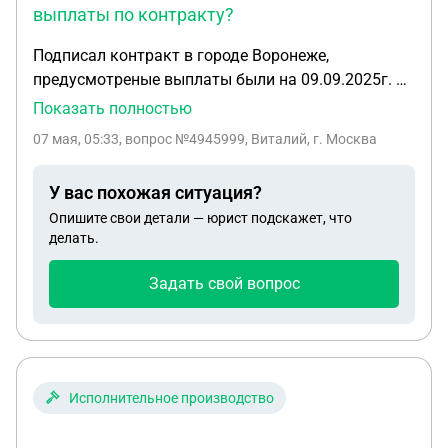
выплаты по контракту?
Подписал контракт в городе Воронеже,
предусмотреные выплаты были на 09.09.2025г. в
размере 905000т.р. Мне пришли региональные
Показать полностью
505000т.р, и 195000т.р, больше ничего не было,
07 мая, 05:33
, вопрос №4945999, Виталий, г. Москва
хотя мне в военкомате твердили что придут
обязательно, и вот до сих пор не пришли
У вас похожая ситуация?
оставшиеся 205000т.р. Можете подсказать что
Опишите свои детали — юрист подскажет, что
делать?
делать.
Задать свой вопрос
Исполнительное производство