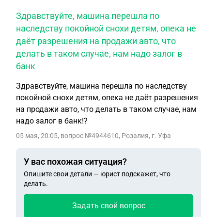
исполнительный лист , а их было 4, по 2 тысячи
Здравствуйте, машина перешла по
рублей, потом за 2 исполнительных листов
наследству покойной снохи детям, опека не
исчезают, а за 2 4000 рублей остаются. Заявление
даёт разрешения на продажи авто, что
старшему приставу об отказе платить, так как
была отмена и долг выплачен раньше
делать в таком случае, нам надо залог в
выписанных исполнительных листов приставом,
банк
был не рассмотрен. скажите пожалуйста что
Здравствуйте, машина перешла по наследству
делать?
покойной снохи детям, опека не даёт разрешения
на продажи авто, что делать в таком случае, нам
надо залог в банк!?
05 мая, 20:05
, вопрос №4944610, Розалия, г. Уфа
У вас похожая ситуация?
Опишите свои детали — юрист подскажет, что
делать.
Задать свой вопрос