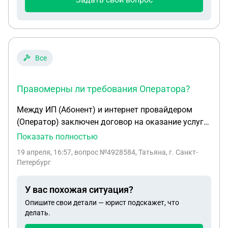
Все
Правомерны ли требования Оператора?
Между ИП (Абонент) и интернет провайдером
(Оператор) заключен договор на оказание услуг
связи. Согласно условиям Договора, Оператор
Показать полностью
обязуется обеспечить подключение Абонента к
19 апреля, 16:57
, вопрос №4928584, Татьяна, г. Санкт-
сети передачи данных (порт 100 Base-T)
Петербург
посредством выделенной линии и оказывать
услуги связи, включая доступ к сети Интернет. С
У вас похожая ситуация?
15.02.2026 г. в арендуемом помещении ИП
Опишите свои детали — юрист подскажет, что
перестал работать интернет, о чем Абонент
делать.
уведомил Оператора по телефону 16.02.2026 г. и