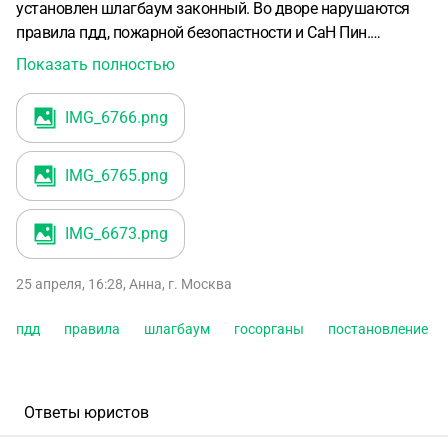
установлен шлагбаум законный. Во дворе нарушаются
правила пдд, пожарной безопастности и СаН Пин.
обращалась в гос.органы. На руках пачка ответов.
Показать полностью
Последние ответы прикрепляю. Госорганы в нарушение
правил пдд, пожарной безопастности и сан пин и
IMG_6766
.png
здравого смысла ( что бы въехать во двор для посадки
пассажира по правому борту машины. Нужно въезжать
IMG_6765
.png
во двор задним ходом, хотя двор можно проехать по
кругу. На сегодняшний момент мне заблокировали въезд
во двор из за отказа ездить задним ходом. Проживаю с
IMG_6673
.png
мамой инвалидом передвигающейся на коляске. Почему
префектура ссылается на 443 ФЗ,, хотя есть
25 апреля, 16:28
,
Анна
,
г. Москва
постановление правительства Москвы 273 ПП. Какие мои
действия дальше?
пдд
правила
шлагбаум
госорганы
постановление
Ответы юристов