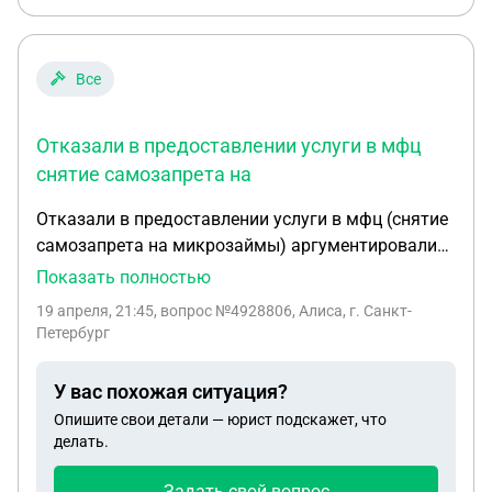
Все
Отказали в предоставлении услуги в мфц
снятие самозапрета на
Отказали в предоставлении услуги в мфц (снятие
самозапрета на микрозаймы) аргументировали
тем, что по достижении 20 лет (исполнилось 5
Показать полностью
дней назад , еще не поменяла паспорт ) он
19 апреля, 21:45
, вопрос №4928806, Алиса, г. Санкт-
недействителен до получения нового. Хотя в
Петербург
Постановлении Правительства я нашла другую
информацию. Кто прав?
У вас похожая ситуация?
Опишите свои детали — юрист подскажет, что
делать.
Задать свой вопрос