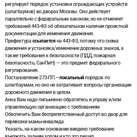
регулирует порядок установки ограждающих устройств
(шлагбаумов) во дворах Москвы. Оно действует
параллельно с федеральным законом, но не отменяет
требований 443-ФЗ об обязательном наличии проектной
документации для изменения движения.
Префектура
ссылается
на 443-ФЗ, потому что схема
движения и установка/изменение дорожных знаков, а
также требования к безопасности (ПДД, пожарная
безопасность, СанПиН) — это предмет федерального
регулирования.
Постановление 273-ПП —
локальный
порядок по
шлагбаумам, но оно не затрагивает вопросы организации
дорожного движения в целом
Анна Вам надо письменно обратитесь в управу и/или
управляющую организацию с требованием
Обеспечить Вам беспрепятственный доступ во двор для
перевозки мамы-инвалида
Указать, на каком основании введено требование
въезжать задним ходом и кто это решил