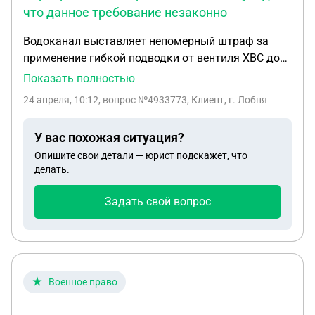
что данное требование незаконно
Водоканал выставляет непомерный штраф за
применение гибкой подводки от вентиля ХВС до
фильтра и прибора учета воды. Якобы
Показать полностью
несанкционированная доводомерная врезка.
24 апреля, 10:12
, вопрос №4933773, Клиент, г. Лобня
Ранее ими же были сделаны были все поверки
счетчиков, при которых не было никаких
У вас похожая ситуация?
претензий. В своем письме ссылаются на п.35 (1)
Опишите свои детали — юрист подскажет, что
Постановления правительства РФ за №354, где
делать.
речь идет совсем о другом. На Вашей странице
https://pravoved.ru/question/4801709/ увидел, что
Задать свой вопрос
данное требование незаконно. Требуется
консультация. Все имеющиеся документы готов
предоставить. Андрей Юрьевич
Военное право