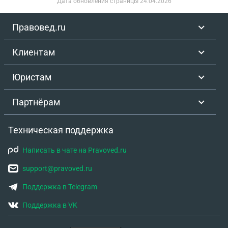
Дата обновления страницы
24.04.2026
договор у меня что машину я купила за 250 т р а
продаю за 3 млн . Старый собственник авто
Правовед.ru
отказался переоформлять договор с реальной
суммой своей бывшей машины - сказав что ему
Клиентам
это будет очень не выгодно , что специально так и
делали чтобы ему не платить такого большого
Юристам
налога - а теперь налог придется этот мне
оплачивать .
Партнёрам
Техническая поддержка
Написать в чате на Pravoved.ru
support@pravoved.ru
Поддержка в Telegram
Поддержка в VK