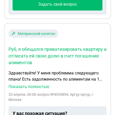
При всем при этом я месяц проработала 2/2 по 11
Задать свой вопрос
часов. Но теперь я хочу вернуться на свою
должность. Как быть.
Материнский капитал
Руб, я обещался приватизировать квартиру и
отписать ей свою долю в счет погашения
алиментов
Здравствуйте! У меня проблемма следующего
плана! Есть задолженность по алиментам на 1
млн. руб. Бывшая жена закрыла вопрос у
Показать полностью
судебных приставов 2 года назад, забрав у них
20 апреля, 00:08
, вопрос №4928894, Артур Артур, г.
бумагу, о том что я должен, что бы не возбуждали
Москва
уголовное дело. В этой бумаге сумма на 1 млн.
руб, я обещался приватизировать квартиру и
У вас похожая ситуация?