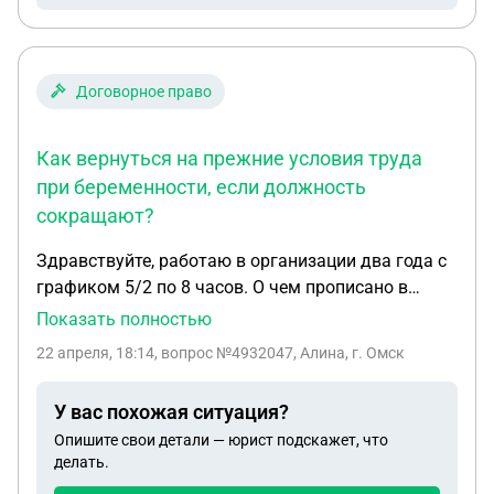
Договорное право
Как вернуться на прежние условия труда
при беременности, если должность
сокращают?
Здравствуйте, работаю в организации два года с
графиком 5/2 по 8 часов. О чем прописано в
договоре, сейчас они говорят что такую единицу
Показать полностью
как моя из штата убрали и мне нужно перейти на
22 апреля, 18:14
, вопрос №4932047, Алина, г. Омск
11 часовой рабочий день, так ещё и на другой
объект, но и на том мы не закреплены, устроены
У вас похожая ситуация?
все в ооо. Я нахожусь в положении и месяц назад
Опишите свои детали — юрист подскажет, что
я предоставила справку о переводе меня на
делать.
лёгкий труд по беременности и не более 8 часов.