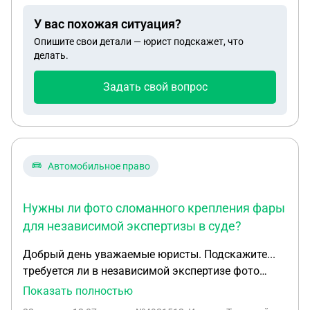
написать возражение.
У вас похожая ситуация?
Опишите свои детали — юрист подскажет, что
делать.
Задать свой вопрос
Автомобильное право
Нужны ли фото сломанного крепления фары
для независимой экспертизы в суде?
Добрый день уважаемые юристы. Подскажите...
требуется ли в независимой экспертизе фото
сломанного крепления (а именно фары) для суда.
Показать полностью
Потому как не в протоколе, не на фото при дтп