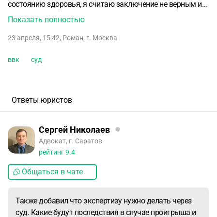
состоянию здоровья, я считаю заключение не верным и
ошибочным. В предварительному судебном заседании
Показать полностью
судья посоветовал пройти независимую мед экспертизу в
23 апреля, 15:42
,
Роман
,
г. Москва
течении месяца. Я самостоятельно занялся поиском
экспертной организации и в течении оговоренного срока
ввк
суд
мне сделали экспертизу, выслав на мою электронную
почту заверенные скан копии экспертизы, а оригинал
почтой. В суде я предоставил данную экспертизу, суд
принял экспертизу, но сказал что нужен оригинал и
Ответы юристов
перенёс слушание дела. Также добавил что экспертизу
нужно делать через суд. Какие будут последствия в
Сергей Николаев
случае проигрыша и обжаловании решения суда во
Адвокат, г. Саратов
второй инстанции? Может ли суд признать экспертизу не
рейтинг
9.4
законной?
Общаться в чате
Также добавил что экспертизу нужно делать через
суд. Какие будут последствия в случае проигрыша и