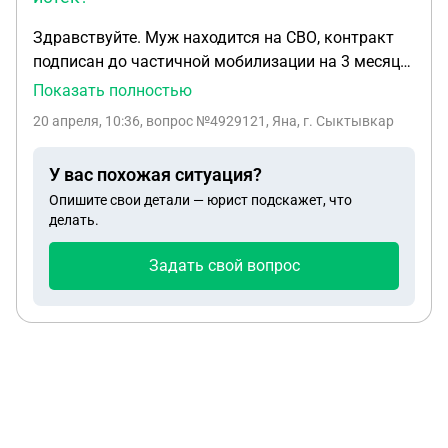
Здравствуйте. Муж находится на СВО, контракт
подписан до частичной мобилизации на 3 месяца,
естественно уже закончился. До февраля 2026
Показать полностью
года был во взводе артиллерии на должности
20 апреля, 10:36
, вопрос №4929121, Яна, г. Сыктывкар
механика-водителя, и вдруг его переводят на
другое направление, сначала 2 раза был на БЗ
У вас похожая ситуация?
гранатометчиком, в роте наблюдения (за
Опишите свои детали — юрист подскажет, что
точность не ручаюсь), сегодня позвонил сказал
делать.
что едет в тренировочный лагерь, потом отправят
в штурмовики. Есть у него законные основания
Задать свой вопрос
отказаться? Якобы если контракт подписан до
мобилизации, то может, но такой информации не
нашла. Могут ли быть какие-то еще законные
способы?