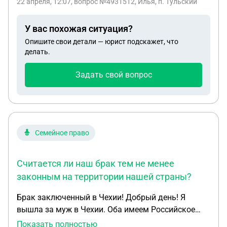
22 апреля, 12:07
, вопрос №4931512, Илья, п. Тульский
фара не пострадала! Есть подозрение что могло
быть сломано крепление. Но если агент страховой
У вас похожая ситуация?
компании делая экспертизу и не прикрепил к делу
Опишите свои детали — юрист подскажет, что
фотографию подтверждающую поломку
делать.
крепление или других скрытых повреждений. И
примет ли суд такое ходатайство?
Задать свой вопрос
Семейное право
Считается ли наш брак тем не менее
законным на территории нашей страны?
Брак заключенный в Чехии! Добрый день! Я
вышла за муж в Чехии. Оба имеем Российское
гражданство. Оформили все как нужно, для
Показать полностью