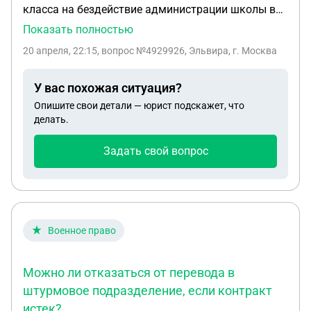
класса на бездействие администрации школы в
конфликтной ситуации в классе.Школа созвала
Показать полностью
конфликтную комиссию,но никакого приказа на
20 апреля, 22:15
, вопрос №4929926, Эльвира, г. Москва
официальном сайте школы нет,на комиссию не
пригласили мне уведомили всех кто писал
У вас похожая ситуация?
жалобу.Можно ли признать комиссию не
Опишите свои детали — юрист подскажет, что
действительной.
делать.
Задать свой вопрос
Военное право
Можно ли отказаться от перевода в
штурмовое подразделение, если контракт
истек?