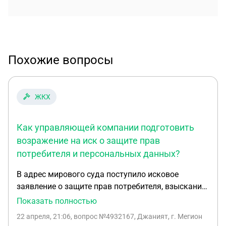
Похожие вопросы
ЖКХ
Как управляющей компании подготовить
возражение на иск о защите прав
потребителя и персональных данных?
В адрес мирового суда поступило исковое
заявление о защите прав потребителя, взыскание
компенсации морального вреда, а также о
Показать полностью
признании действий по обработке персональных
22 апреля, 21:06
, вопрос №4932167, Джаният, г. Мегион
данных не законным. Ответчик Ук, и сейчас хочет