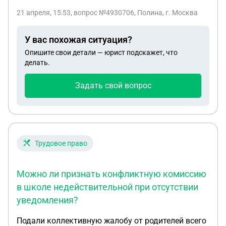
легализации в России. Я сменила фамилию на
21 апреля, 15:53
, вопрос №4930706, Полина, г. Москва
фамилию мужа. Прошло много времени. В России
штамп в паспорте не поставили и я не сменила
У вас похожая ситуация?
паспорт на другую фамилию. Считается ли наш
Опишите свои детали — юрист подскажет, что
брак тем не менее законным на территории нашей
делать.
страны? И второй вопрос, может ли мой муж
жениться на другой, просто поставив штамп в
Задать свой вопрос
паспорт, не оформив развод со мной? Ведь в
России о нашем браке ничего не известно.
Трудовое право
Можно ли признать конфликтную комиссию
в школе недействительной при отсутствии
уведомления?
Подали коллективную жалобу от родителей всего