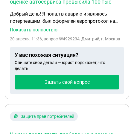
оценке автосервиса превысила 100 тыс
Добрый день! Я попал в аварию и являюсь
потерпевшим, был оформлен европротокол на
бумаге, т.к. сильных повреждений не заметил, но
Показать полностью
как оказалось потом, стоимость ущерба по
20 апреля, 11:36
, вопрос №4929234, Дмитрий, г. Москва
оценке автосервиса превысила 100 тыс. Я
получил со страховой максимальную выплату в
У вас похожая ситуация?
100 тыс.по ОСАГО и хочу получить оставшуюся
Опишите свои детали — юрист подскажет, что
сумму в 50 тыс. с виновника. Какой порядок
делать.
действий?
Задать свой вопрос
Защита прав потребителей