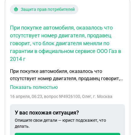
пенсионеры.Подскажите,подучите как
быть,говорили по хорошему и ругались.Устали.
Защита прав потребителей
При покупке автомобиля, оказалось что
отсутствует номер двигателя, продавец
говорит, что блок двигателя меняли по
гарантии в официальном сервисе ООО Газ в
2014 г
При покупке автомобиля, оказалось что
отсутствует номер двигателя, продавец говорит,
что блок двигателя меняли по гарантии в
Показать полностью
официальном сервисе ООО Газ в 2014 г.. Но
16 апреля, 06:23
, вопрос №4926100, Олег, г. Москва
документов на данный момент нет. При запросе в
официальном сервисе сказали что документы
У вас похожая ситуация?
храняться 5 лет. Блок двигателя безномерной,
Опишите свои детали — юрист подскажет, что
есть только номер производственный, что не
делать.
является номеро м двигателя. Сделали