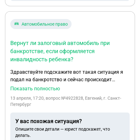
Автомобильное право
Вернут ли залоговый автомобиль при
банкротстве, если оформляется
инвалидность ребенка?
Здравствуйте подскажите вот такая ситуация я
подал на банкротство и сейчас происходит
реализация автомобиля залогового. И сейчас мы
Показать полностью
оформляем на ребёнка инвалидность по закону
13 апреля, 17:20
, вопрос №4922828, Евгений, г. Санкт-
машину должны вернуть или нет?
Петербург
У вас похожая ситуация?
Опишите свои детали — юрист подскажет, что
делать.