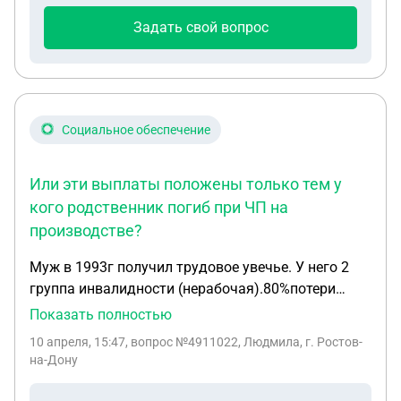
Задать свой вопрос
Социальное обеспечение
Или эти выплаты положены только тем у
кого родственник погиб при ЧП на
производстве?
Муж в 1993г получил трудовое увечье. У него 2
группа инвалидности (нерабочая).80%потери
трудоспособности. Получал пособие по
Показать полностью
инвалидности и ежемесячные пособия от ФСС. В
10 апреля, 15:47
, вопрос №4911022, Людмила, г. Ростов-
этом году муж умер. Положены ли мне
на-Дону
ежемесячные выплаты от фонда?Я пенсионерка.
Или эти выплаты положены только тем у кого