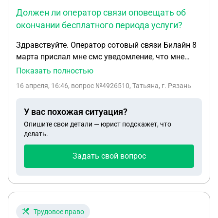
Должен ли оператор связи оповещать об
окончании бесплатного периода услуги?
Здравствуйте. Оператор сотовый связи Билайн 8
марта прислал мне смс уведомление, что мне
подключена бесплатная услуга безлимитный
Показать полностью
интернет на 1 месяц. Ранее такие предложения от
16 апреля, 16:46
, вопрос №4926510, Татьяна, г. Рязань
оператора также поступали, но всегда приходили
смс оповещения, предупреждающие об окончании
У вас похожая ситуация?
срока действия бесплатного интернета. В этот раз
Опишите свои детали — юрист подскажет, что
смс оповещения не было, оператор начал
делать.
списывать деньги за выход в интернет начиная с
8 апреля. Узнала я об этом только когда
Задать свой вопрос
получила смс, что баланс менее 30 рублей. На
счёте была достаточно крупная сумма денег, вся
она списана. Подскажите, пожалуйста, должен ли
оператор оповещать об окончании бесплатного
периода услуги?(Билайн утверждает, что не
Трудовое право