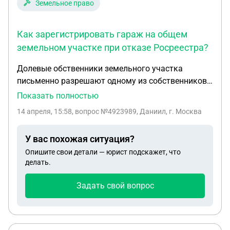
Земельное право
Как зарегистрировать гараж на общем
земельном участке при отказе Росреестра?
Долевые обственники земельного участка
письменно разрешают одному из собственников
зарегистрировать здание гаража стоящего на
Показать полностью
общем земельном участке. Земельный участок с
14 апреля, 15:58
, вопрос №4923989, Даниил, г. Москва
видом разрешенного использования: для
размещения индивидуальных гаражей. Гаражу
У вас похожая ситуация?
присвоен кадастровй номер в рамках
Опишите свои детали — юрист подскажет, что
комплексных кадастровых работ, но координаты
делать.
отсутвуют, присоен только адрес. . Подали 2
заявления на регистрацию права и на уточнение
Задать свой вопрос
местоположения. Пришел отказ не представлены
документы, подтверждающие право
собственности (в данном случае должно быть
решение суда так как это гараж в линейке уже