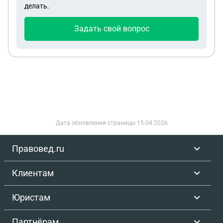
делать.
браков могут ли претендовать на совместно
нажитое имущество и как себя в этом случае
Задать свой вопрос
обезопасить? Спасибо.
Дата обновления страницы
15.04.2026
Правовед.ru
Клиентам
Юристам
Партнёрам