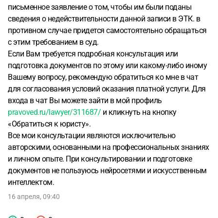
данные эти об отмене приёма, были переданы в сфр.
письменное заявление о том, чтобы им были поданы
сведения о недействительности данной записи в ЭТК. в
противном случае придется самостоятельно обращаться
с этим требованием в суд.
Если Вам требуется подробная консультация или
подготовка документов по этому или какому-либо иному
Вашему вопросу, рекомендую обратиться ко мне в чат
для согласования условий оказания платной услуги. Для
входа в чат Вы можете зайти в мой профиль
pravoved.ru/lawyer/311687/
и кликнуть на кнопку
«Обратиться к юристу».
Все мои консультации являются исключительно
авторскими, основанными на профессиональных знаниях
и личном опыте. При консультировании и подготовке
документов не пользуюсь нейросетями и искусственным
интеллектом.
16 апреля, 09:40