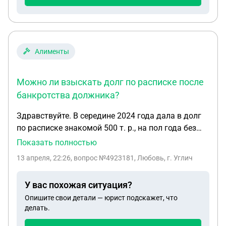
Алименты
Можно ли взыскать долг по расписке после
банкротства должника?
Здравствуйте. В середине 2024 года дала в долг
по расписке знакомой 500 т. р., на пол года без
процентов. Просила она якобы на операцию мужу
Показать полностью
(к сожалению в расписке это не указано). На
13 апреля, 22:26
, вопрос №4923181, Любовь, г. Углич
протяжении 1, 5 лет она обещала все отдать. В
настоящее время я подала на нее в суд. Суд
У вас похожая ситуация?
присудил вернуть долг и проценты за
Опишите свои детали — юрист подскажет, что
использование денежных средств. Сейчас жду
делать.
судебный прказ. Оказалось у нее огромные долги,
она не платит с середины 2024 года и скорее