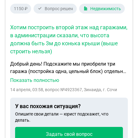
стоящий на учете и данный объект не вводился в
1150 ₽
Вопрос решен
Недвижимость
эксплуатацию) и обратилось ненадлежащее лицо,
только собственник объекта может заявлять на
Хотим построить второй этаж над гаражами,
внесение изменений
в администрации сказали, что высота
должна быть 3м до конька крыши (выше
строить нельзя)
Добрый день! Подскажите мы приобрели три
гаража (постройка одна, цельный блок) отдельно
от других гаражей. Хотим построить второй этаж
Показать полностью
над гаражами, в администрации сказали , что
14 апреля, 03:58
, вопрос №4923367, Зинаида, г. Сочи
высота должна быть 3м до конька крыши (выше
строить нельзя). Подскажите, какую высоту
У вас похожая ситуация?
можно достроить второго этажа и как законно
Опишите свои детали — юрист подскажет, что
поэтапно оформить документы ?
делать.
Задать свой вопрос