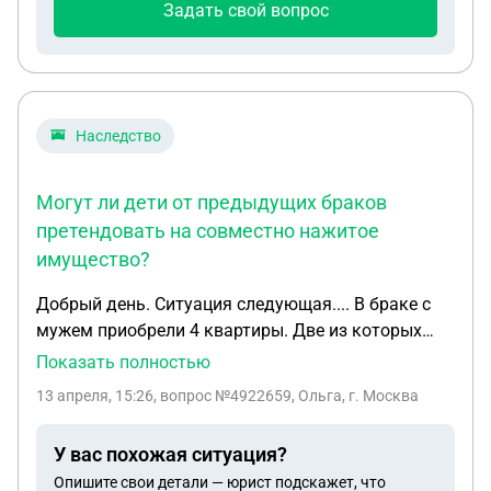
Задать свой вопрос
всего будет подавать на банкротство.
Подскажите, есть ли возможность, чтобы после
банкротства она должна была мне вернуть
деньги? Имущества у нее никагого нет и не
работает она около двух лет.
Наследство
Могут ли дети от предыдущих браков
претендовать на совместно нажитое
имущество?
Добрый день. Ситуация следующая.... В браке с
мужем приобрели 4 квартиры. Две из которых
оформлены на имя супруги, две оформлены по
Показать полностью
1/2 на каждого из супругов. До нашего брака муж
13 апреля, 15:26
, вопрос №4922659, Ольга, г. Москва
был дважды женат и от каждом браке был
рожден один ребенок. В настоящее время муж
У вас похожая ситуация?
серьезно болен. Завещание он составлять не
Опишите свои детали — юрист подскажет, что
хочет. После его ухода, дети от предыдущих