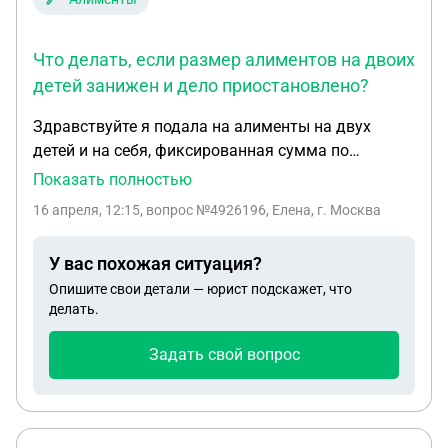
Что делать, если размер алиментов на двоих
детей занижен и дело приостановлено?
Здравствуйте я подала на алименты на двух
детей и на себя, фиксированная сумма по
прожиточному минимуму, но почему то сума на
Показать полностью
детей совсем на двоих 15 тысяч, подскажите
16 апреля, 12:15
, вопрос №4926196, Елена, г. Москва
пожалуйста как мне быть чтобы я получала на
каждого ребенка по такой сумме и на себя! Он
У вас похожая ситуация?
был прописан в другом городе, теперь дело
Опишите свои детали — юрист подскажет, что
приостановили так как он поменял место
делать.
жительства и регистрацию и как я прочитала что
дело отправили по месту регистрации! Но
Задать свой вопрос
алиментов нет ! Подскажите пожалуйста как мне
быть и что делать?