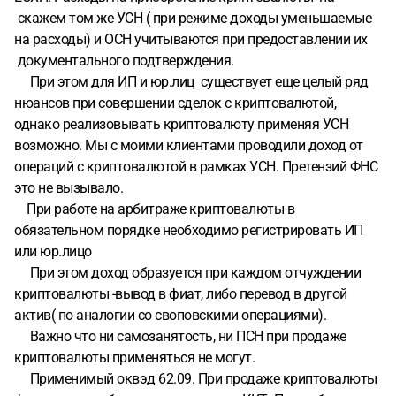
писал выше. Будут ли вопросы от банка? Получится ли их
скажем том же УСН ( при режиме доходы уменьшаемые
решить, если они все таки будут, имея все эти данные?
на расходы) и ОСН учитываются при предоставлении их
Если на мою карту придут грязные деньги, и будет запрос
документального подтверждения.
на возврат, что делать в таком случае? Будет ли мне что-
При этом для ИП и юр.лиц существует еще целый ряд
то, и что делать в такой ситуации?
Возможно я что-то
нюансов при совершении сделок с криптовалютой,
упустил, поэтому требуется ответ от человека, который
однако реализовывать криптовалюту применяя УСН
вёл такие дела и знает во всём этом очень хорошо,
возможно. Мы с моими клиентами проводили доход от
обязательно к ознакомлению документы, приложенные к
операций с криптовалютой в рамках УСН. Претензий ФНС
вопросу, и максимально развернутый ответ по каждому
это не вызывало.
из пунктов, спасибо. Возможно что-то упустил, хотелось
При работе на арбитраже криптовалюты в
бы узнать как можно детальнее каждый из подводных
обязательном порядке необходимо регистрировать ИП
камней, который был упущен мной в процессе написания
или юр.лицо
При этом доход образуется при каждом отчуждении
криптовалюты -вывод в фиат, либо перевод в другой
актив( по аналогии со своповскими операциями).
Важно что ни самозанятость, ни ПСН при продаже
криптовалюты применяться не могут.
Применимый оквэд 62.09. При продаже криптовалюты