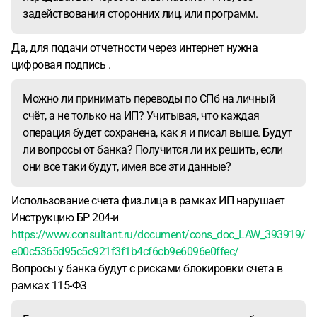
задействования сторонних лиц, или программ.
Да, для подачи отчетности через интернет нужна
цифровая подпись .
Можно ли принимать переводы по СПб на личный
счёт, а не только на ИП? Учитывая, что каждая
операция будет сохранена, как я и писал выше. Будут
ли вопросы от банка? Получится ли их решить, если
они все таки будут, имея все эти данные?
Использование счета физ.лица в рамках ИП нарушает
Инструкцию БР 204-и
https://www.consultant.ru/document/cons_doc_LAW_393919/
e00c5365d95c5c921f3f1b4cf6cb9e6096e0ffec/
Вопросы у банка будут с рисками блокировки счета в
рамках 115-ФЗ