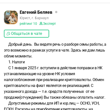
ордеру: ордера покупки, курс покупки, и сумма в рублях
(PDF выгрузка с ByBit), скриншот перевода баланса на
Евгений Беляев
вторую биржу с точной датой, суммой в $, и временем,
Юрист, г. Барнаул
скриншот получения средств от второй биржи с точной
рейтинг
10
Эксперт
суммой, датой, и временем, скриншот каждого
выполненной продажи доллара, с точной датой,
Общаться в чате
временем, курсом доллара, с суммой в рублях, чек
Добрый день. Вы ведете речь о разборе семы работы, а
перевода средств от контрагента на мою карту. В случае
это возможно в рамках услуги в чате. Здесь же дам лишь
возникновения вопросов, этих данных по ордерам, +
облие моменты.
КУДиР хватает для решения вопросов?
При
1. Налоги
формировании налогового уведомления, подачи
С 1 января 2025 г. вступили в действие поправки в НК
информации по итогам года, необходимо ли мне
устанавливающие на уровне НК условия
подключить электронную подпись, да и в целом в моем
налогообложения при реализации криптовалюты. Обмен
случае нужна ли она мне? Все данные будут передаваться
криптовалюты на фиат является ее реализацией. С
через личный кабинет ФНС, без задействования
указанного дохода — т.е. средств полученных от ее
сторонних лиц, или программ.
Можно ли принимать
продажи(отчуждения) Вы также обязаны оплатить налог.
переводы по СПб на личный счёт, а не только на ИП?
Допустимые режимы для ИП и юр.лиц — ОСНО, УСН,
Учитывая, что каждая операция будет сохранена, как я и
ЕСХН. Расходы на приобретение криптовалюты на