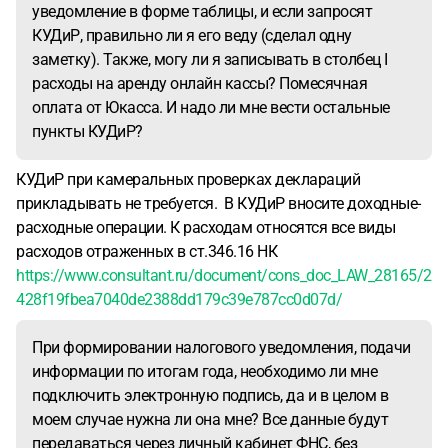
уведомление в форме таблицы, и если запросят
КУДиР, правильно ли я его веду (сделал одну
заметку). Также, могу ли я записывать в столбец I
расходы на аренду онлайн кассы? Помесячная
оплата от Юкасса. И надо ли мне вести остальные
пункты КУДиР?
КУДиР при камеральных проверках деклараций
прикладывать не требуется. В КУДиР вносите доходные-
расходные операции. К расходам относятся все виды
расходов отраженных в ст.346.16 НК
https://www.consultant.ru/document/cons_doc_LAW_28165/2
428f19fbea7040de2388dd179c39e787cc0d07d/
При формировании налогового уведомления, подачи
информации по итогам года, необходимо ли мне
подключить электронную подпись, да и в целом в
моем случае нужна ли она мне? Все данные будут
передаваться через личный кабинет ФНС, без