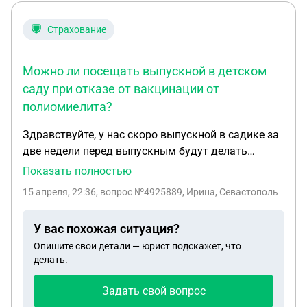
Подскажите пожалуйста как быть и что делать в
таком случае?
Страхование
Можно ли посещать выпускной в детском
саду при отказе от вакцинации от
полиомиелита?
Здравствуйте, у нас скоро выпускной в садике за
две недели перед выпускным будут делать
прививки от полиомиелита, я попросила
Показать полностью
заведующую чтобы не переводила нас в другую
15 апреля, 22:36
, вопрос №4925889, Ирина, Севастополь
группу , и разрешила чтобы мы походили на
репетиции и пришли на час на выпускной , я
У вас похожая ситуация?
напишу заявление что беру ответственность на
Опишите свои детали — юрист подскажет, что
себя, в чем мне отказали и обвинили что плохая
делать.
мать не делаю прививки и что я сама виновата
что у моего ребенка не будет выпускного. Могу ли
Задать свой вопрос
что-то сделать в этой ситуации?