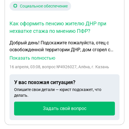
Социальное обеспечение
Как оформить пенсию жителю ДНР при
нехватке стажа по мнению ПФР?
Добрый день! Подскажите пожалуйста, отец с
освобожденной территории ДНР, дом сгорел с
документами, я, дочь, забрала отца на Камчатку.
Показать полностью
Отец когда находился ещё на территории Украины
16 апреля, 03:08
, вопрос №4926027, Алёна, г. Казань
получал пенсию с 2009 года. В данный момент в
пенсионном фонде мы не можем оформить
У вас похожая ситуация?
пенсию уже больше года, по запросу ПФР личные
Опишите свои детали — юрист подскажет, что
данные пришли на отца с ДНР. Они нам
делать.
присылают отказ по ст. 8 Закона "О страховых
пенсиях" От 28.12.2013г 400-ФЗ, говорят не
Задать свой вопрос
хватает стажа. У отца 16 лет подземного стажа по
ст. 30 Закона "О страховых пенсиях" от
28.12.2013г 400-ФЗ, отец имеет право на пенсию.