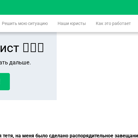
Решить мою ситуацию
Наши юристы
Как это работает
 👨🏻‍⚖️
ать дальше.
!
я тетя, на меня было сделано распорядительное завещани