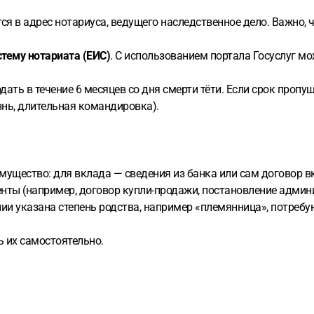
тся в адрес нотариуса, ведущего наследственное дело. Важно,
тему нотариата (ЕИС)
. С использованием портала Госуслуг м
ать в течение 6 месяцев со дня смерти тёти. Если срок пропущ
нь, длительная командировка).
ущество: для вклада — сведения из банка или сам договор в
ы (например, договор купли-продажи, постановление админис
 указана степень родства, например «племянница», потребуютс
ь их самостоятельно.