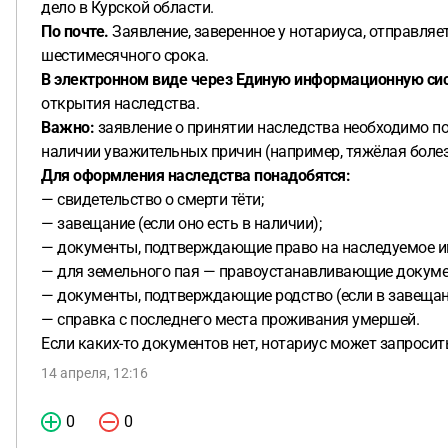
дело в Курской области.
По почте.
Заявление, заверенное у нотариуса, отправляе
шестимесячного срока.
В электронном виде через Единую информационную сис
открытия наследства.
Важно:
заявление о принятии наследства необходимо под
наличии уважительных причин (например, тяжёлая болез
Для оформления наследства понадобятся:
— свидетельство о смерти тёти;
— завещание (если оно есть в наличии);
— документы, подтверждающие право на наследуемое им
— для земельного пая — правоустанавливающие документ
— документы, подтверждающие родство (если в завещании
— справка с последнего места проживания умершей.
Если каких-то документов нет, нотариус может запросит
14 апреля, 12:16
0
0