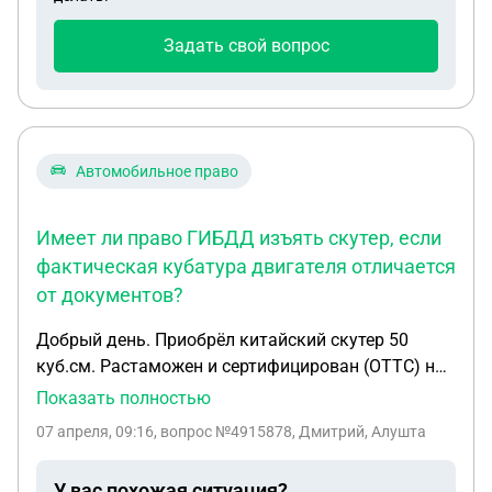
Задать свой вопрос
Автомобильное право
Имеет ли право ГИБДД изъять скутер, если
фактическая кубатура двигателя отличается
от документов?
Добрый день. Приобрёл китайский скутер 50
куб.см. Растаможен и сертифицирован (ОТТС) на
территории РФ, тоже как 50 куб.см. VIN-код и
Показать полностью
маркировка двигателя, заводские, тоже
07 апреля, 09:16
, вопрос №4915878, Дмитрий, Алушта
указывают, что скутер 50 куб.см. Соответственно
из документов при покупке только ДКП от
У вас похожая ситуация?