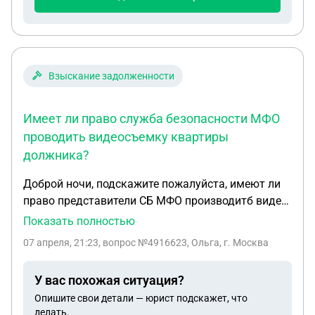
Взыскание задолженности
Имеет ли право служба безопасности МФО
проводить видеосъемку квартиры
должника?
Доброй ночи, подскажите пожалуйста, имеют ли
право представители СБ МФО производитб видео
сьемку квартиры если должник не находится и не
Показать полностью
живёт в ней, а просто имеет прописку и имеет
07 апреля, 21:23
, вопрос №4916623, Ольга, г. Москва
часть доли в ней? И почему они не могут с него
высчитывать с зарплаты если он работает
У вас похожая ситуация?
официально?
Опишите свои детали — юрист подскажет, что
делать.