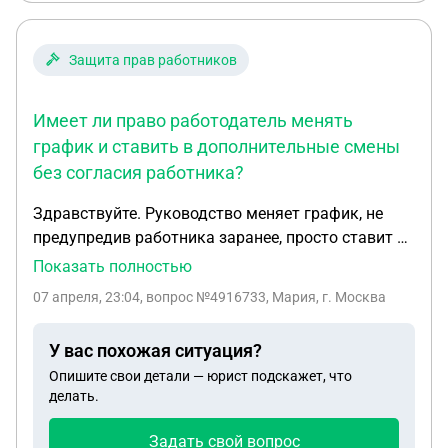
Защита прав работников
Имеет ли право работодатель менять
график и ставить в дополнительные смены
без согласия работника?
Здравствуйте. Руководство меняет график, не
предупредив работника заранее, просто ставит в
известность перед фактом. Назначает
Показать полностью
дополнительные смены в связи с болезнью
07 апреля, 23:04
, вопрос №4916733, Мария, г. Москва
работника и отпуском другого работника. Имеет
ли право работодатель менять график и ставить
У вас похожая ситуация?
в дополнительные смены без согласия
Опишите свои детали — юрист подскажет, что
работника?
делать.
Задать свой вопрос