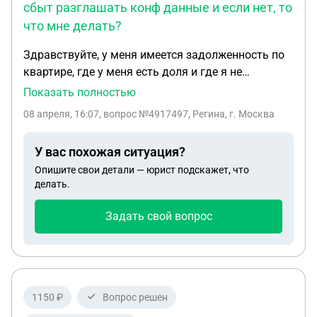
сбыт разглашать конф данные и если нет, то
что мне делать?
Здравствуйте, у меня имеется задолженность по
квартире, где у меня есть доля и где я не
проживаю уже 20 лет. В доле находится бабушка,
Показать полностью
дееспособная, получает пенсию, но платить не
08 апреля, 16:07
, вопрос №4917497, Регина, г. Москва
хочет. Недавно я приобрела квартиру и
прописалась там, покупателя зовут Гельмедин, и
У вас похожая ситуация?
энерго сбыт позвонил ему, считай 3 лицу и начал
Опишите свои детали — юрист подскажет, что
говорить что у меня долг по квартире, назвал мои
делать.
конф данные, и спросил знает ли меня. Такой
вопрос, имеют ли право Энергосбыт сбыт
Задать свой вопрос
разглашать конф данные и если нет, то что мне
делать?
1150 ₽
Вопрос решен