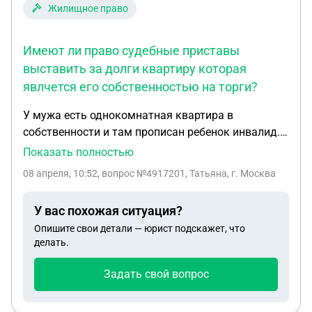
Жилищное право
Имеют ли право судебные приставы
выставить за долги квартиру которая
явлчется его собственностью на торги?
У мужа есть однокомнатная квартира в
собственности и там прописан ребенок инвалид.
Еще он является сазоемщиком в ипотечной
Показать полностью
квартире. Ипотека не погашенна. Имеют ли право
08 апреля, 10:52
, вопрос №4917201, Татьяна, г. Москва
судебные приставы выставить за долги квартиру
которая явлчется его собственностью на торги?
У вас похожая ситуация?
Опишите свои детали — юрист подскажет, что
делать.
Задать свой вопрос