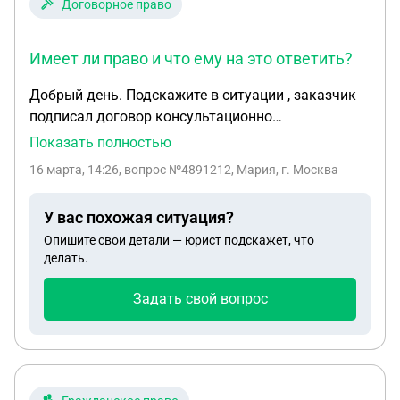
Договорное право
Имеет ли право и что ему на это ответить?
Добрый день. Подскажите в ситуации , заказчик
подписал договор консультационно
сопроводительные услуги . Подбор банков,
Показать полностью
проверки по КИ, отправка в банк,
16 марта, 14:26
, вопрос №4891212, Мария, г. Москва
консультационные услуги. Где указана оплата
авансовой части 50% от стоимости услуг, и по
У вас похожая ситуация?
факту за полученный кредит 50% . Так же к
Опишите свои детали — юрист подскажет, что
договору предлагаются расценки на что были
делать.
затрачены деньги заказчика, проверки И так
далее. Заказчик окончательный итог не получил,
Задать свой вопрос
в банке ему отказали в кредите. Сейчас требует с
нас возврата авансовой части. Имеет ли право и
что ему на это ответить ?