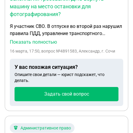
машину на место остановки для
фотографирования?
Я участник СВО. В отпуске во второй раз нарушил
правила ПДД, управление транспортного
средства в алкогольном опьянение. После
Показать полностью
освидетельствования и написания протокола
16 марта, 17:50
, вопрос №4891583, Александр, г. Сочи
меня отпустили. Машину жена перегнала домой.
Через 2 часа, приехали сотрудники ДПС, и
У вас похожая ситуация?
сказали что машину нужно доставить до места
Опишите свои детали — юрист подскажет, что
где меня остановили сотрудники ДПС и
делать.
поставить так как она стояла изначально, тк
должен приехать следователь и зафиксировать
Задать свой вопрос
машину путём фотографии. Машину до места
доставил сотрудник ДПС. Имели ли право на
такие действия? И законно ли это?
Административное право