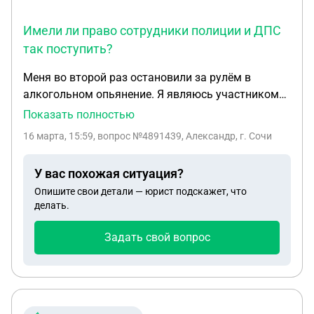
Имели ли право сотрудники полиции и ДПС
так поступить?
Меня во второй раз остановили за рулём в
алкогольном опьянение. Я являюсь участником
СВО. Машина моя, но нет прав. Когда задержали
Показать полностью
провели освидетельствование и отпустили.
16 марта, 15:59
, вопрос №4891439, Александр, г. Сочи
Машину жена перегнала домой. Спустя 2 часа
приехали сотрудники ДПС, и сказали машину
У вас похожая ситуация?
перегнать на то место где меня остановили. За
Опишите свои детали — юрист подскажет, что
рулём ехал сотрудник ДПС. Всё это нужно было
делать.
сделать для, не приехал сотрудник полиции и не
зафиксировал нарушение. Имели ли право
Задать свой вопрос
сотрудники полиции и ДПС так поступить?