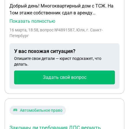
Добрый день! Многоквартирный дом с ТСЖ. На
1ом этаже собственник сдал в аренду
коммерческое помещение агентству
Показать полностью
недвижимости. Агентство разместило на фасаде
16 марта, 18:58
, вопрос №4891587, Юля, г. Санкт-
дома огромную вывеску со своим логотипом и
Петербург
названием, не маленькую дощечку у двери с
режимом работы и тд. при этом не согласовав ее
У вас похожая ситуация?
с ТСЖ. Законно ли это? Имеет ли право ТСЖ
Опишите свои детали — юрист подскажет, что
предложить агентству договор со взиманием
делать.
арендной платы? спасибо
Задать свой вопрос
Автомобильное право
Законны ли требования ДПС вернуть