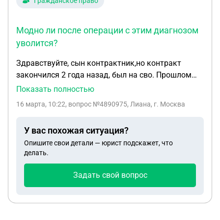
Гражданское право
Модно ли после операции с этим диагнозом
уволится?
Здравствуйте, сын контрактник,но контракт
закончился 2 года назад, был на сво. Прошлом
году когда приехал в отпуск, сделал операцию по
Показать полностью
улаоению пилонилюдальной кисты. Потом уехал
16 марта, 10:22
, вопрос №4890975, Лиана, г. Москва
на сво.Сейчас приехал в отпуск, и у него
пилонидальная киста с восполительным
У вас похожая ситуация?
инфильтратм(копчика). 1.Имеют ли права не
Опишите свои детали — юрист подскажет, что
ращрегать делать операцию и отправить сразу на
делать.
сво? 2.модно ли после операции с этим диагнозом
уволится?
Задать свой вопрос