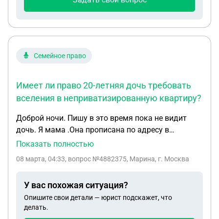
Семейное право
Имеет ли право 20-летняя дочь требовать
вселения в неприватизированную квартиру?
Доброй ночи. Пишу в это время пока не видит
дочь. Я мама .Она прописана по адресу в
неприватизированной квартире, где помимо нее
Показать полностью
прописана мама, как главная, я, старшая сестра и
08 марта, 04:33
, вопрос №4882375, Марина, г. Москва
моя дочь о которой идёт речь. Сейчас мы живём
по другому адресу, где проживает мой муж и ее
У вас похожая ситуация?
отец. Это приватизированная квартира, где
Опишите свои детали — юрист подскажет, что
помимо его прописана его старшая дочь от
делать.
первого брака. Я законная жена. Проблема в том,