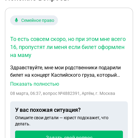
Семейное право
То есть совсем скоро, но при этом мне всего
16, пропустят ли меня если билет оформлен
на маму
Здравствуйте, мне мои родственники подарили
билет на концерт Каспийского груза, который
будет происходить 28 марта. То есть совсем
Показать полностью
скоро, но при этом мне всего 16, пропустят ли
08 марта, 06:37
, вопрос №4882391, Артём, г. Москва
меня если билет оформлен на маму. Либо нужна
будет ещё нотариальная доверенность.
У вас похожая ситуация?
Разрешите мою головную боль первой степени.
Опишите свои детали — юрист подскажет, что
Пожалуйста
делать.
Задать свой вопрос