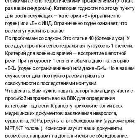
стойкими астено-невротическими проявлениями (это как
раз ваши синдромы). Категория годности по этому пункту
для военнослужащих — категория «В» (ограниченно
годен) или «Б» с ИНД. Ограниченно годен означает, что
вас могут уволить в запас.
По проблемам со слухом. Это статья 40 (болезни уха). У
вас двусторонняя сенсоневральная тугоухость 1 степени.
Критерий для военных врачей — восприятие шепотной
речи. При тугоухости 1 степени обычно дают категорию
«Б-3» (годен с ограничениями) или даже «Б-4». Но в вашем
случае этот диагноз нужно рассматривать в
совокупности с последствиями контузии.
Что делать. Вам нужно подать рапорт командиру части с
просьбой направить вас на ВВК для определения
категории годности. К рапорту приложите копии всех
медицинских документов: заключения невролога,
сурдолога, ЛОРа, результаты обследований (аудиометрия,
МРТ/КТ головы). Комиссия изучит ваши документы,
возможно, направит на дополнительное обследование.