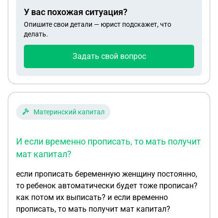
никогда не употреблял,из лекарств нурофен от
У вас похожая ситуация?
головной боли 1 таблетка была принята утром
Опишите свои детали — юрист подскажет, что
Есть ли возможность доказать свою
делать.
невиновность
Задать свой вопрос
Материнский капитал
И если временно прописать, то мать получит
мат капитал?
если прописать беременную женщину постоянно,
то ребенок автоматически будет тоже прописан?
как потом их выписать? и если временно
прописать, то мать получит мат капитал?