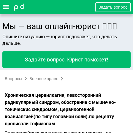
Задать вопрос
Мы — ваш онлайн-юрист 👨🏻‍⚖️
Опишите ситуацию — юрист подскажет, что делать
дальше.
Задайте вопрос. Юрист поможет!
Вопросы
Военное право
Хроническая цервилкагия, левосторонний
радикулярный синдром, обострение с мышечно-
тоническис синдромом, цервикогенной
коаниалгией(по типу головной боли).по рецепту
прописали тофизопам