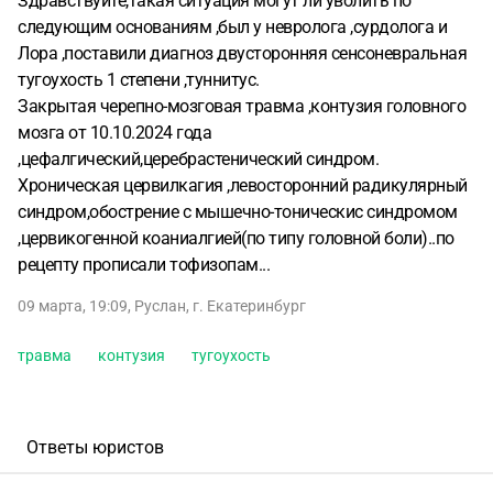
Здравствуйте,такая ситуация могут ли уволить по
следующим основаниям ,был у невролога ,сурдолога и
Лора ,поставили диагноз двусторонняя сенсоневральная
тугоухость 1 степени ,туннитус.
Закрытая черепно-мозговая травма ,контузия головного
мозга от 10.10.2024 года
,цефалгический,церебрастенический синдром.
Хроническая цервилкагия ,левосторонний радикулярный
синдром,обострение с мышечно-тоническис синдромом
,цервикогенной коаниалгией(по типу головной боли)..по
рецепту прописали тофизопам...
09 марта, 19:09
,
Руслан
,
г. Екатеринбург
травма
контузия
тугоухость
Ответы юристов