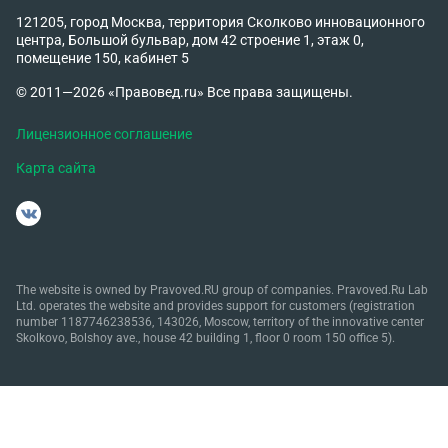
121205, город Москва, территория Сколково инновационного
центра, Большой бульвар, дом 42 строение 1, этаж 0,
помещение 150, кабинет 5
© 2011—2026 «Правовед.ru» Все права защищены.
Лицензионное соглашение
Карта сайта
The website is owned by Pravoved.RU group of companies. Pravoved.Ru Lab
Ltd. operates the website and provides support for customers (registration
number 1187746238536, 143026, Moscow, territory of the innovative center
Skolkovo, Bolshoy ave., house 42 building 1, floor 0 room 150 office 5).