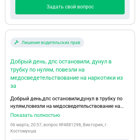
что дочь, которой сейчас 20 лет, нашла себе
Задать свой вопрос
мальчика, который учится на юриста, родители
тоже юристы... И он ей твердит про ее права... Она
мне при ссоре это выдала... Что она имеет право...
Я в этих вопросах не грамотна.. Помогите
пожалуйста разобраться.
Лишение водительских прав
Добрый день, дпс остановили, дунул в
трубку по нулям, повезли на
медосведетельствование на наркотики из
за
Добрый день,дпс остановили,дунул в трубку по
нулям,повезли на медосведетельствование на
наркотики из за бледного лица,в этот же день
Показать полностью
съездил в независимую гос клинику и сдал
06 марта, 20:57
, вопрос №4881298, Виктория, г.
анализ там(ничего не обнаружено) по экспресс
Костомукша
экспертизе тоже не обнаружено Наркотики