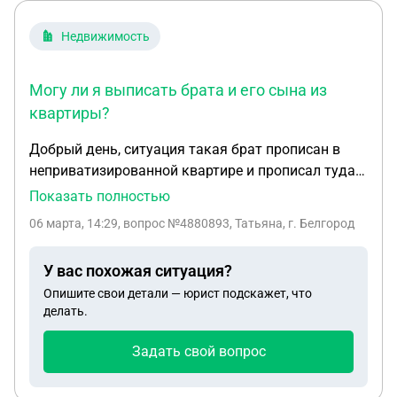
брат,который не проживал,и ни оказывал ни
какой помощи,как мне поступить в этой ситуации
Недвижимость
Могу ли я выписать брата и его сына из
квартиры?
Добрый день, ситуация такая брат прописан в
неприватизированной квартире и прописал туда
ещё и своего несовершеннолетнего сына. Сейчас
Показать полностью
он уже 10 лет отбывает срок в колонии, но он
06 марта, 14:29
, вопрос №4880893, Татьяна, г. Белгород
никогда и не заселялся в эту квартиру и
соответственно не проживал. Могу ли я выписать
У вас похожая ситуация?
брата и его сына из квартиры?
Опишите свои детали — юрист подскажет, что
делать.
Задать свой вопрос