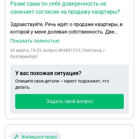
Разве сама по себе доверенность не
означает согласие на продажу квартиры?
Здравствуйте. Речь идёт о продаже квартиры, в
которой у меня долевая собственность. Две
другие доли принадлежат близким
Показать полностью
родственникам. Проживаю в другом городе, на
06 марта, 19:23
, вопрос №4881210, Светлана, г.
сделку приехать не смогу. Сделку будет
Екатеринбург
заключать один из родственников. Я так поняла
мне нужно составить доверенность на продажу
У вас похожая ситуация?
квартиры и получение денежных средств на
Опишите свои детали — юрист подскажет, что
одного из родственников у нотариуса в своем
делать.
городе, и мой нотариус передаст её нотариусу
родственников (по месту расположения
Задать свой вопрос
квартиры), который распечатает и подпишет
доверенность? Также риэлтор, который
занимается продажей квартиры, сказала, что
дополнительно к доверенности нужен ещё один
документ - согласие на продажу квартиры.
Жилищное право