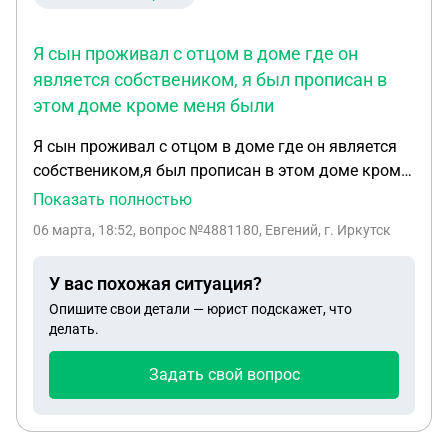
Действительно ли нужно это согласие, если есть
доверенность, или можно обойтись без него?
Я сын проживал с отцом в доме где он
Разве сама по себе доверенность не означает
является собствеником, я был прописан в
согласие на продажу квартиры?
этом доме кроме меня были
Я сын проживал с отцом в доме где он является
собствеником,я был прописан в этом доме кроме
меня были прописаны две мой сестры и
Показать полностью
брат,которые не проживали в доме никогда,с
06 марта, 18:52
, вопрос №4881180, Евгений, г. Иркутск
отцом в течении 10 лет делали
ремонт,пристраивали ,я сам строитель,но когда я
У вас похожая ситуация?
решил расписатся со своей будущей женой ,отец
Опишите свои детали — юрист подскажет, что
отказал чтобы она жила в его доме,я переехал к
делать.
ней,в течении года мы не общались с отцом,за это
время он не освидамив меня выписал меня через
Задать свой вопрос
суд,про засидании суда я также ни чего не знал,в
суде он сказал что в доме 10 лет не проживал,и
сведетилем подтвердил его слова мой старший