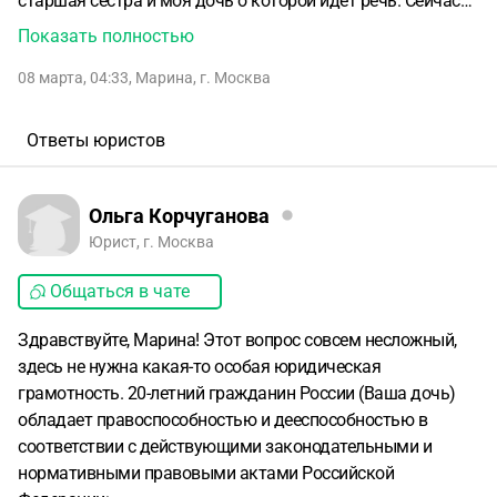
старшая сестра и моя дочь о которой идёт речь. Сейчас
мы живём по другому адресу, где проживает мой муж и
Показать полностью
ее отец. Это приватизированная квартира, где помимо его
08 марта, 04:33
,
Марина
,
г. Москва
прописана его старшая дочь от первого брака. Я
законная жена. Проблема в том, что дочь, которой сейчас
20 лет, нашла себе мальчика, который учится на юриста,
Ответы юристов
родители тоже юристы... И он ей твердит про ее права...
Она мне при ссоре это выдала... Что она имеет право... Я в
этих вопросах не грамотна.. Помогите пожалуйста
Ольга Корчуганова
разобраться.
Юрист, г. Москва
Общаться в чате
Здравствуйте, Марина! Этот вопрос совсем несложный,
здесь не нужна какая-то особая юридическая
грамотность. 20-летний гражданин России (Ваша дочь)
обладает правоспособностью и дееспособностью в
соответствии с действующими законодательными и
нормативными правовыми актами Российской