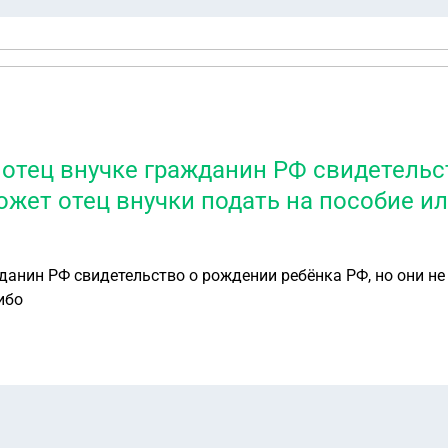
отец внучке гражданин РФ свидетельс
ожет отец внучки подать на пособие и
рак , может отец внучки
ибо