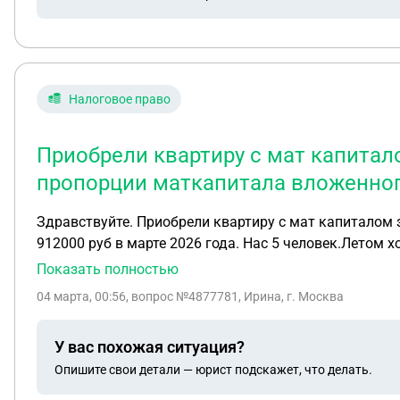
Налоговое право
Приобрели квартиру с мат капитало
пропорции маткапитала вложенного 
Здравствуйте. Приобрели квартиру с мат капиталом з
912000 руб в марте 2026 года. Нас 5 человек.Летом х
как рассчитать сколько надо платить за 3 детей. Про
Показать полностью
04 марта, 00:56
, вопрос №4877781, Ирина, г. Москва
У вас похожая ситуация?
Опишите свои детали — юрист подскажет, что делать.