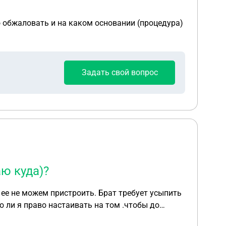
о обжаловать и на каком основании (процедура)
Задать свой вопрос
аю куда)?
 ее не можем пристроить. Брат требует усыпить
ю ли я право настаивать на том .чтобы до
бой (не знаю куда)? У меня у самой 2е кошки