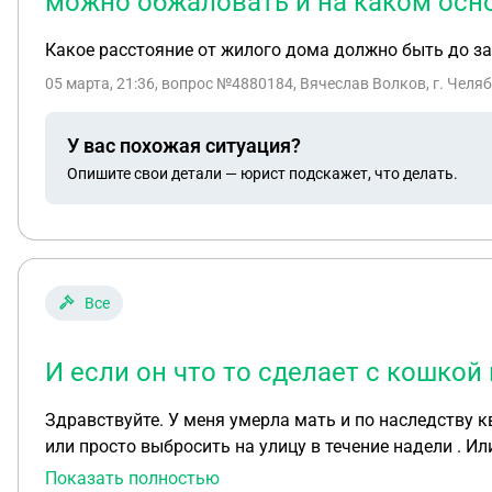
можно обжаловать и на каком осно
Какое расстояние от жилого дома должно быть до заб
05 марта, 21:36
, вопрос №4880184, Вячеслав Волков, г. Челя
У вас похожая ситуация?
Опишите свои детали — юрист подскажет, что делать.
Все
И если он что то сделает с кошкой 
Здравствуйте. У меня умерла мать и по наследству к
или просто выбросить на улицу в течение надели . И
продажи квартиры кошка жила в этой квартире? И есл
Показать полностью