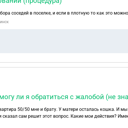
вании (процедура)
ора соседей в поселке, и если в плотную то как это можн
бинск
могу ли я обратиться с жалобой (не зн
вартира 50/50 мне и брату. У матери осталась кошка. И мы
ли сказал сам решит этот вопрос. Какие мои действия? Име
и он что то сделает с кошкой могу ли я обратиться с жало