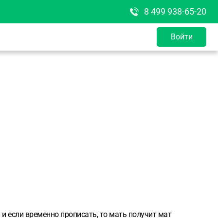
8 499 938-65-20
Войти
и если временно прописать, то мать получит мат