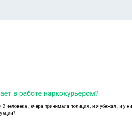
вает в работе наркокурьером?
 2 человека , вчера принимала полиция , и я убежал , и у н
туации?