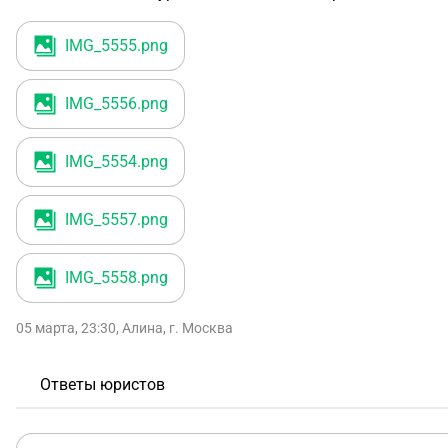
IMG_5555
.png
IMG_5556
.png
IMG_5554
.png
IMG_5557
.png
IMG_5558
.png
05 марта, 23:30
,
Алина
,
г. Москва
Ответы юристов