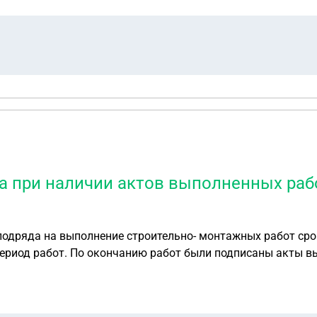
ка при наличии актов выполненных раб
подряда на выполнение строительно- монтажных работ сро
период работ. По окончанию работ были подписаны акты в
25 года мы отправляем заказчику претензию и прилагаем к
к не отреагировал. Можем ли мы подать в суд на заказчик
чик не подписывает?