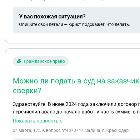
У вас похожая ситуация?
Опишите свои детали — юрист подскажет, что делать.
Гражданское право
Можно ли подать в суд на заказчи
сверки?
Здравствуйте. В июне 2024 года заключили договор 
перечислил аванс до начало работ и часть суммы в 
договоре так и не была перечислена. В сентябре 20
Показать полностью
выписку с банка и акт сверки. На претензию он ника
04 марта, 17:59
, вопрос №4878747, Залина, г. Краснодар
сентября 2025 года, так как сейчас акт сверки заказ