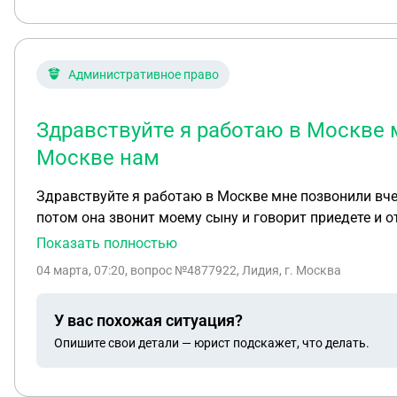
Административное право
Здравствуйте я работаю в Москве м
Москве нам
Здравствуйте я работаю в Москве мне позвонили вчер
потом она звонит моему сыну и говорит приедете и о
содержание не совершеннолетних меня не предупреди
Показать полностью
04 марта, 07:20
, вопрос №4877922, Лидия, г. Москва
У вас похожая ситуация?
Опишите свои детали — юрист подскажет, что делать.