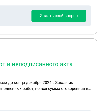
Задать свой вопрос
от и неподписанного акта
ком до конца декабря 2024г. Заказчик
ыполненных работ, но вся сумма оговоренная в
 ней подписанные акты выполненных работ,
а текущей датой и приложить акт сверки