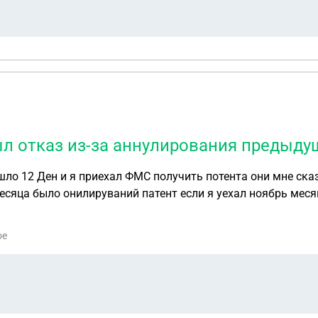
ыл отказ из-за аннулирования предыду
ло 12 Ден и я приехал ФМС получить потента они мне сказ
есяца было онилируваний патент если я уехал ноябрь меся
потента
ое