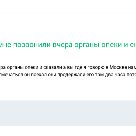
не позвонили вчера органы опеки и ск
а органы опеки и сказали а вы где я говорю в Москве нам
тмечаться он поехал они продержали его там два часа пот
в об этом смотрели его телефон