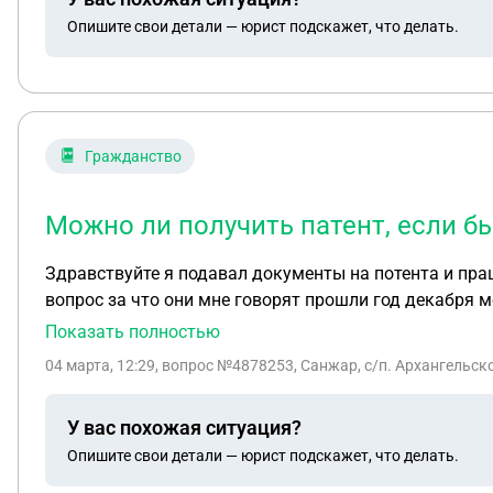
его стороне, а теперь я оказалась во всем виноватой
Опишите свои детали — юрист подскажет, что делать.
Гражданство
Можно ли получить патент, если б
Здравствуйте я подавал документы на потента и праш
вопрос за что они мне говорят прошли год декабря м
потент если сможете помогите пожалуйста получить 
Показать полностью
04 марта, 12:29
, вопрос №4878253, Санжар, с/п. Архангельск
У вас похожая ситуация?
Опишите свои детали — юрист подскажет, что делать.