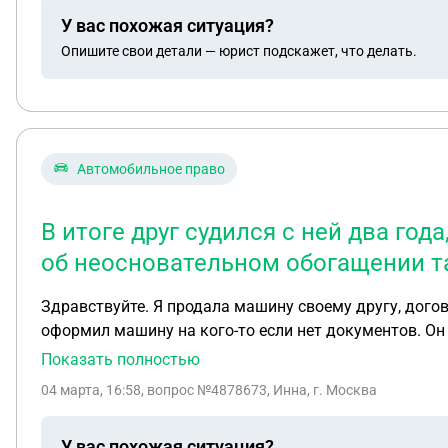
У вас похожая ситуация?
Опишите свои детали — юрист подскажет, что делать.
Автомобильное право
В итоге друг судился с ней два го
об неосновательном обогащении та
Здравствуйте. Я продала машину своему другу, догов
оформил машину на кого-то если нет документов. Он оформил на свою подругу. В итоге она эту машину отказалась ему отдавать после нескольких месяцев
после переоформления. Она сказала что отдала ему 2
Показать полностью
просьбе. Он у меня купил машину за 1 мил 200тыс. В 
04 марта, 16:58
, вопрос №4878673, Инна, г. Москва
неосновательном обогащении так же на нее! Суды он 
итоге он написал иск на меня о неосновательном об
У вас похожая ситуация?