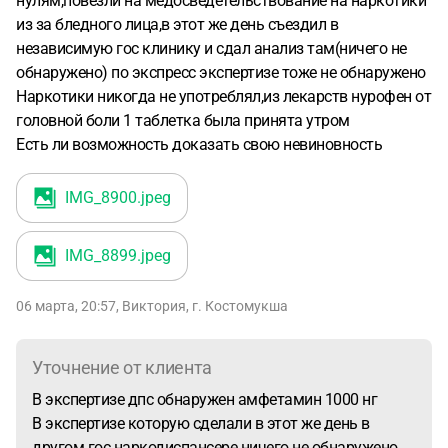
нулям,повезли на медосведетельствование на наркотики
из за бледного лица,в этот же день съездил в
независимую гос клинику и сдал анализ там(ничего не
обнаружено) по экспресс экспертизе тоже не обнаружено
Наркотики никогда не употреблял,из лекарств нурофен от
головной боли 1 таблетка была принята утром
Есть ли возможность доказать свою невиновность
IMG_8900
.jpeg
IMG_8899
.jpeg
06 марта, 20:57
,
Виктория
,
г. Костомукша
Уточнение от клиента
В экспертизе дпс обнаружен амфетамин 1000 нг
В экспертизе которую сделали в этот же день в
другом гос наркодиспансере ничего не обнаружено