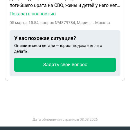
погибшего брата на СВО, жены и детей у него нет,
я подала на презеденские выплаты, но появилась
Показать полностью
опекун, которая ранее отказалась от моего брата
05 марта, 15:54
, вопрос №4879784, Мария, г. Москва
и хочет востоновиться в правах воспитателя,
первый суд был и мы были заинтересованные
У вас похожая ситуация?
лица, она проиграла он остался без рассмотрения
Опишите свои детали — юрист подскажет, что
и ей и мне дали 15 дней, что бы обжаловать, она
делать.
сейчас подала иск в суд, подскажите пожалуйста
мне тоже нужно подавать в суд ответный?
Задать свой вопрос
Дата обновления страницы
08.03.2026