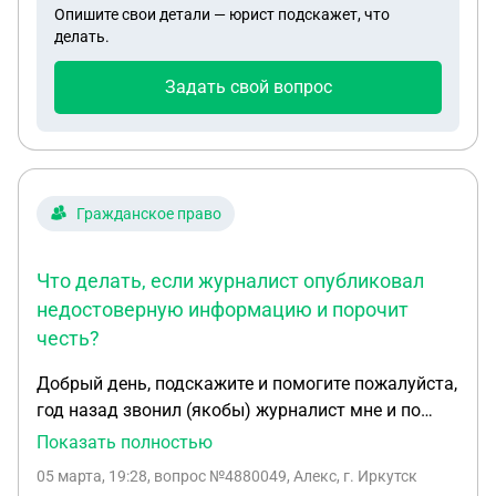
Опишите свои детали — юрист подскажет, что
делать.
Задать свой вопрос
Гражданское право
Что делать, если журналист опубликовал
недостоверную информацию и порочит
честь?
Добрый день, подскажите и помогите пожалуйста,
год назад звонил (якобы) журналист мне и по
телефону брал у меня интервью , на следующий
Показать полностью
день в соцсетях опубликовал информацию
05 марта, 19:28
, вопрос №4880049, Алекс, г. Иркутск
которую я не говорил , что это начала порочит