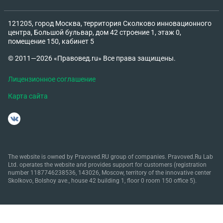
121205, город Москва, территория Сколково инновационного
центра, Большой бульвар, дом 42 строение 1, этаж 0,
помещение 150, кабинет 5
© 2011—2026 «Правовед.ru» Все права защищены.
Лицензионное соглашение
Карта сайта
The website is owned by Pravoved.RU group of companies. Pravoved.Ru Lab
Ltd. operates the website and provides support for customers (registration
number 1187746238536, 143026, Moscow, territory of the innovative center
Skolkovo, Bolshoy ave., house 42 building 1, floor 0 room 150 office 5).