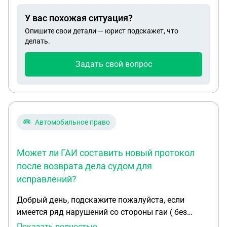
мою честь и в комментариях под постом шквал
У вас похожая ситуация?
угроз и нецензурных слов, набрал того
Опишите свои детали — юрист подскажет, что
журналиста в ответ услышал извинение и
делать.
обещание удалит из соцсетей, по моей наивности
надеялся на хороший исход, но по истечению года
Задать свой вопрос
вчера обнаружил что снова и во многих
соцканалах опять опубликовали ту статью , хочу
написать заявление , что делать как быть ?
Заранее благодарен за ваши ответы
Автомобильное право
Может ли ГАИ составить новый протокол
после возврата дела судом для
исправлений?
Добрый день, подскажите пожалуйста, если
имеется ряд нарушений со стороны гаи ( без
ведома нарушителя в протоколы во все внесены
Показать полностью