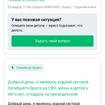
изменения) и суд возвращает дело для
05 марта, 17:40
, вопрос №4879837, Анна, г. Горячий Ключ
исправления в гаи, спустя 13 рабочих дней
сообщили о времени и месте для внесения
У вас похожая ситуация?
исправлений из гаи, могут ли гаи составить новый
Опишите свои детали — юрист подскажет, что
прокол в присутствии нарушителя? Или он должен
делать.
будет подписать старые протоколы о том что
ознакомлен с внесенными исправлениями/либо
Задать свой вопрос
выявить несогласие, заранее спасибо
Семейное право
Добрый день, я являюсь родной сестрой
погибшего брата на СВО, жены и детей у
него нет, я подала на презеденские
Добрый день, я являюсь родной сестрой