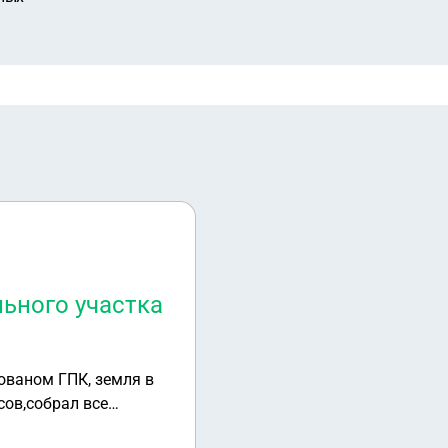
льного участка
ованом ГПК, земля в
сов,собрал все
луги, на 21 день