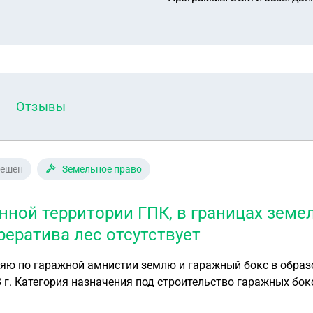
Отзывы
решен
Земельное право
нной территории ГПК, в границах земе
рератива лес отсутствует
яю по гаражной амнистии землю и гаражный бокс в образ
 г. Категория назначения под строительство гаражных бок
й инженер произвёл все замеры. Подал заявку через госус