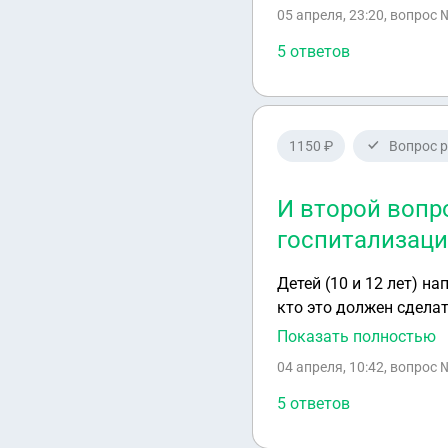
расттрениия пришел отказ.
05 апреля, 23:20
, вопрос 
государственного лесного фонда при отсутствии подтверждения применения к зем
процедуры, предусмотренной Федеральным законом
5 ответов
отдельные законодательные акты Российской Федераци. На представленной территории ГПК , в
границах земельного 
как действовать даль
1150 ₽
Вопрос 
И второй вопр
госпитализаци
Детей (10 и 12 лет) н
кто это должен сдела
больничный, включающий дни дороги? И второй воп
Показать полностью
госпитализации (нахо
04 апреля, 10:42
, вопрос 
5 ответов