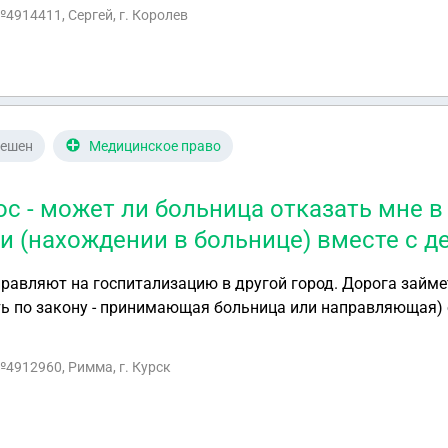
Мотивируют тем ,что Наложение границ на земли, земельные участки
№4914411, Сергей, г. Королев
ельному участку
 от 29.07.2017 № 280-ФЗ «О внесении изменений в
участка гаражного коорератива лес отсутствует. Прошу де
ше. Благодарю.
решен
Медицинское право
ос - может ли больница отказать мне в
и (нахождении в больнице) вместе с д
аправляют на госпитализацию в другой город. Дорога займет
ть по закону - принимающая больница или направляющая)
рос - может ли больница отказать мне в
ждении в больнице) вместе с детьми?
№4912960, Римма, г. Курск