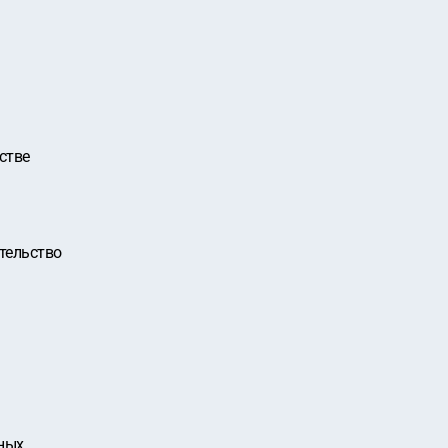
стве
тельство
ных