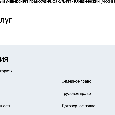
ый университет правосудия
, факультет -
Юридический
(Москва
луг
ия
егориях
:
Семейное право
Трудовое право
нность
Договорное право