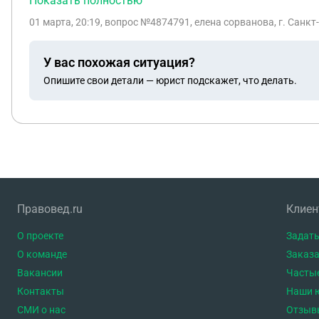
Показать полностью
НАХОЖДЕНИЯ ИМУЩЕСТВА И КАКАЯ ГОСПОШЛИНА?
01 марта, 20:19
, вопрос №4874791, елена сорванова, г. Санкт
У вас похожая ситуация?
Опишите свои детали — юрист подскажет, что делать.
Правовед.ru
Клие
О проекте
Задать
О команде
Заказа
Вакансии
Часты
Контакты
Наши 
СМИ о нас
Отзыв