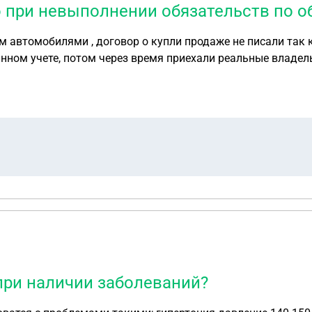
ю при невыполнении обязательств по 
м автомобилями , договор о купли продаже не писали так к
ном учете, потом через время приехали реальные владель
 остался не с чем , он обещает возместить ущерб но это все
 вообщем нет у него ничего , хотелось бы разобраться с ним
вот не знаю как правельно все пред поднести в полиции , а как все грамотно оформить
при наличии заболеваний?