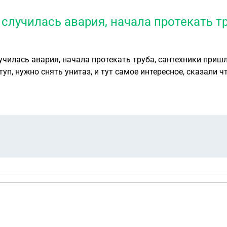
случилась авария, начала протекать т
чилась авария, начала протекать труба, сантехники пришл
, нужно снять унитаз, и тут самое интересное, сказали что у н
ть, если ситуация аварийная и проблема в системе водосн