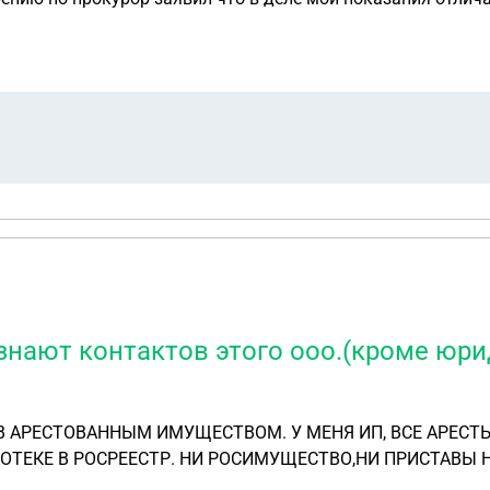
ве недели заседание в чём может быть подвох
знают контактов этого ооо.(кроме юрид
 МЕНЯ ИП, ВСЕ АРЕСТЫ СНЯЛА, НО ЗАЛОГОДЕРЖАТЕЛЬ ЮРЛИЦО ООО,
ОТЕКЕ В РОСРЕЕСТР. НИ РОСИМУЩЕСТВО,НИ ПРИСТАВЫ 
ЗАЯВЛЕНИЕ О ПОГАЩЕНИИ ЗАПИСИ ОБ ИПОТЕКЕ( В АРБИ