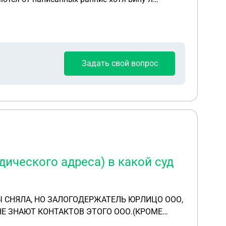
Задать свой вопрос
ического адреса) в какой суд
НЕ ЗНАЮТ КОНТАКТОВ ЭТОГО ООО.(КРОМЕ
ТРАЖНЫЙ ИЛИ РАЙОННЫЙ СУД ПО МЕСТУ