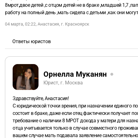
8мрот,двое детей ,с отцом детей не в браке ,младшей 1,7 ,па
работу на полный день ,мать сидела с детьми ,как они могу
04 марта, 02:22
,
Анастасия
,
г. Красноярск
Ответы юристов
Орнелла Муканян
Юрист, г. Москва
Здравствуйте, Анастасия!
С юридической точки зрения, при назначении единого пос
состоит в браке, даже если отец фактически получает п
требование о наличии 8 МРОТ дохода у матери для назна
отца учитывается только в случае совместного проживан
вашем случае мать подавала заявление самостоятельно. 