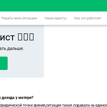
Решить мою ситуацию
Наши юристы
Как это работает
 👨🏻‍⚖️
ать дальше.
!
я дохода у матери?
ридической точки зрения,ситуация такая ,подавала на единое 