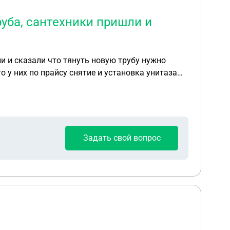
руба, сантехники пришли и
и и сказали что тянуть новую трубу нужно
их по прайсу снятие и установка унитаза
абжения между квартирами? Правомерны ли их
Задать свой вопрос