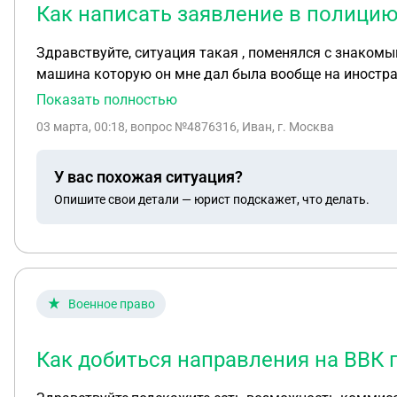
Как написать заявление в полици
Здравствуйте, ситуация такая , поменялся с знакомы
машина которую он мне дал была вообще на иностран
они забирают , так как тот знакомый с котором я поменялся не отдал за нее деньги ! Я получается
Показать полностью
сказки , денег у него нет , официальной работы нет ,
03 марта, 00:18
, вопрос №4876316, Иван, г. Москва
У вас похожая ситуация?
Опишите свои детали — юрист подскажет, что делать.
Военное право
Как добиться направления на ВВК 