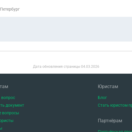
-Петербург
Дата обновления страницы
04.03.2026
нтам
Юристам
 вопрос
Блог
ть документ
Стать юристом п
е вопросы
Партнёрам
юристы
ы
Партнёрская пр