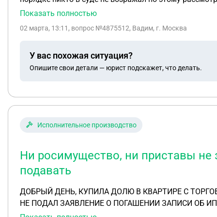
признал в полном обьёме и суд решил отложить на д
Показать полностью
02 марта, 13:11
, вопрос №4875512, Вадим, г. Москва
У вас похожая ситуация?
Опишите свои детали — юрист подскажет, что делать.
Исполнительное производство
Ни росимущество, ни приставы не 
подавать
ДОБРЫЙ ДЕНЬ, КУПИЛА ДОЛЮ В КВАРТИРЕ С ТОРГОВ АРЕСТОВАННЫМ ИМУЩЕСТВОМ. У
НЕ ПОДАЛ ЗАЯВЛЕНИЕ О ПОГАШЕНИИ ЗАПИСИ ОБ ИП
ЮРИДИЧЕСКОГО АДРЕСА) В КАКОЙ СУД ПОДАВАТЬ 