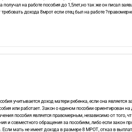
па получал на работе пособия до 1,5лет,но так же он писал зая
т требовать дохода 8мрот если отец был на работе ?правомерн
обия учитывается доход матери ребенка, если она является за
особия или работает. Закон о едином пособии ориентирован на
чения пособия является правомерным, независимо от того, чт
ия и совместного обращения за пособием, либо если закон пря
Если мать не имеет дохода в размере 8 МРОТ, отказ в выплате