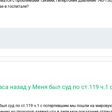
атся с проблемами такими; гипертония давление 140-150,
ае в госпитале?
аса назад у Меня был суд по ст.119 ч.
 был суд по ст.119 ч.1 с потерпевшим мы пошли на мирову
рению но прокурор заявил что в деле мои показания отлич