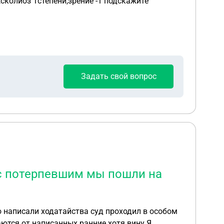
сколиоз 1степени,зрение -1 подскажите
Задать свой вопрос
1 с потерпевшим мы пошли на
ю написали ходатайства суд проходил в особом
аются от написанных ранние хотя вину Я