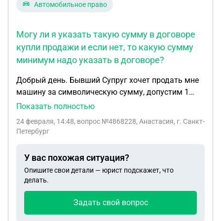
Автомобильное право
Могу ли я указать такую сумму в договоре
купли продажи и если нет, то какую сумму
минимум надо указать в договоре?
Добрый день. Бывший Супруг хочет продать мне
машину за символическую сумму, допустим 1
рубль. Машина была куплена не в браке, в
Показать полностью
собственности более 3 лет. Могу ли я указать
24 февраля, 14:48
, вопрос №4868228, Анастасия, г. Санкт-
такую сумму в договоре купли продажи и если
Петербург
нет, то какую сумму минимум надо указать в
договоре? Спасибо.
У вас похожая ситуация?
Опишите свои детали — юрист подскажет, что
делать.
Задать свой вопрос