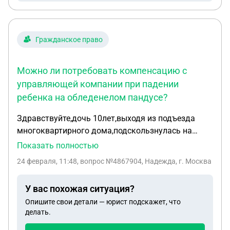
Гражданское право
Можно ли потребовать компенсацию с
управляющей компании при падении
ребенка на обледенелом пандусе?
Здравствуйте,дочь 10лет,выходя из подъезда
многоквартирного дома,подскользнулась на
пандусе(шла по нему,так как имеет инвалидность
Показать полностью
и нарушение походки из-за чего по ступенькам
24 февраля, 11:48
, вопрос №4867904, Надежда, г. Москва
перемещаться сложнее),в результате получила
перелом позвоночника и на данный момент
У вас похожая ситуация?
находится в больнице.В момент получения
Опишите свои детали — юрист подскажет, что
травмы, данное место было с наледью,имеются
делать.
фото,а также видеозапись с камер
наблюдения.Подскажите, пожалуйста,могу ли я