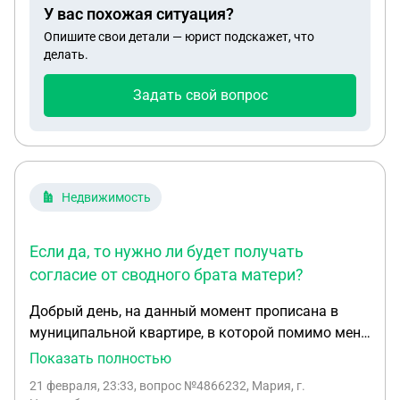
У вас похожая ситуация?
межвахтового отдыха выплатами премий.
Опишите свои детали — юрист подскажет, что
Спасибо за ответ. С Уважением Павел.
делать.
Задать свой вопрос
Недвижимость
Если да, то нужно ли будет получать
согласие от сводного брата матери?
Добрый день, на данный момент прописана в
муниципальной квартире, в которой помимо меня
прописана моя мать и сводный брат матери,могу
Показать полностью
ли я выписаться из этой квартиры , а потом через
21 февраля, 23:33
, вопрос №4866232, Мария, г.
какое то время прописаться обратно?если да, то