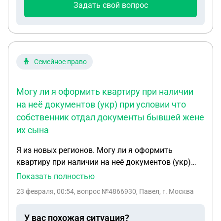
Задать свой вопрос
потребовать от управляющей компании
компенсацию?И если да,то как это оформить
правильно?
Семейное право
Могу ли я оформить квартиру при наличии
на неё документов (укр) при условии что
собственник отдал документы бывшей жене
их сына
Я из новых регионов. Могу ли я оформить
квартиру при наличии на неё документов (укр)
при условии что собственник отдал документы
Показать полностью
бывшей жене их сына. Со словами это их внуку.
23 февраля, 00:54
, вопрос №4866930, Павел, г. Москва
Юр оформить не успели. Возможно ли это. Если
да, тогда каким образом?
У вас похожая ситуация?