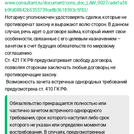
www.consultant.ru/document/cons_doc_LAW_9027/ade1a56
b9fd08842b5355739ce8b3618593c5f83/
Нотариус уполномочен удостоверять сделки, которые не
противоречат закону и выражают волю сторон. В данном
случае, речь идет о договоре займа, который имеет свои
особенности, связанные с его целевым назначением –
зачетом в счет будущих обязательств по мировому
соглашению.
Ст. 421 ГК РФ предусматривает свободу договора,
позволяя сторонам заключать любые договоры, не
противоречащие закону.
Возможность зачета встречных однородных требований
предусмотрена ст. 410 ГК РФ.
Обязательство прекращается полностью или
частично зачетом встречного однородного
требования, срок которого наступил либо срок
которого не указан или определен моментом
востребования. В случаях, предусмотренных