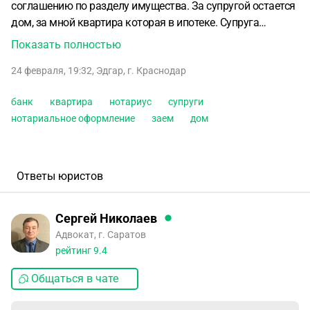
соглашению по разделу имущества. За супругой остается
дом, за мной квартира которая в ипотеке.
Супруга
возмещает мне 3 млн. рублей.
Составление соглашения и
Показать полностью
прогонка его через банк для получения согласия от банка
24 февраля, 19:32
,
Эдгар
,
г. Краснодар
затянулись. Я хочу в зачет этого соглашения взять у
супруги некоторую сумму вперет для начала ремонта в
банк
квартира
нотариус
супруги
квартире. Она не против, но просит нотариальное
нотариальное оформление
заем
дом
оформление этого заема с указанием того, что заем
дается в счет указанной в мировом соглашении суммы.
Вопрос : Может ли нотариус дать и заверить такой
документ?
И если да, то какой документ и как правильно
Ответы юристов
его оформить?
Сергей Николаев
Адвокат, г. Саратов
рейтинг
9.4
Общаться в чате