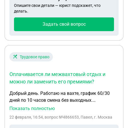
Опишите свои детали — юрист подскажет, что
делать.
Задать свой вопрос
Трудовое право
Оплачивается ли межвахтовый отдых и
можно ли заменить его премиями?
Добрый день. Работаю на вахте, график 60/30
дней по 10 часов смена без выходных.
Подскажите пожалуйста обязан ли работодатель
Показать полностью
платить междувахтовый отдых, и если да то в
22 февраля, 16:54
, вопрос №4866653, Павел, г. Москва
каком размере ( тарифная ставка 240 руб/ час) и
может ли он мотивировать отсутствие оплаты