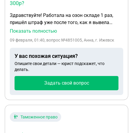
300р?
Здравствуйте! Работала на озон складе 1 раз,
пришёл штраф уже после того, как я вывела
деньги и спустя 2 недели после той моей 1 смены.
Показать полностью
На балансе сейчас висит 2 штрафа по 150р, итого
09 февраля, 01:40
, вопрос №4851005, Анна, г. Ижевск
штраф 300р, якобы я потеряла 2 товара, хотя я их
складывала, куда мне говорили, но речь не об
У вас похожая ситуация?
этом. Что будет, если я не погашу этот штраф в
Опишите свои детали — юрист подскажет, что
300р? Чтобы погасить через перевод, там как-то
делать.
муторно и нужны мои паспортные данные,
расторгнуть договор не дают из-за штрафа, а
Задать свой вопрос
выходить ещё раз туда - не охото тратить столько
времени на ногах
Таможенное право