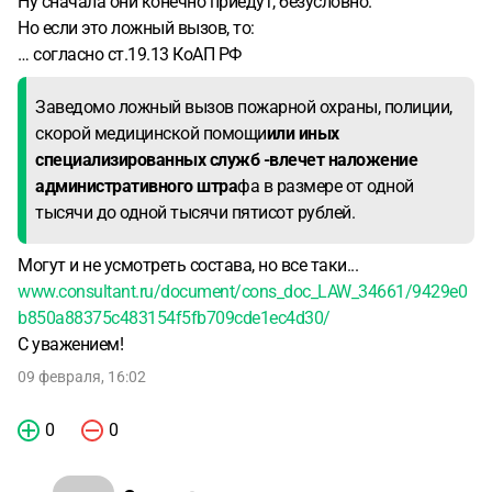
Ну сначала они конечно приедут, безусловно.
Но если это ложный вызов, то:
… согласно ст.19.13 КоАП РФ
Заведомо ложный вызов пожарной охраны, полиции,
скорой медицинской помощи
или иных
специализированных служб -влечет наложение
административного штра
фа в размере от одной
тысячи до одной тысячи пятисот рублей.
Могут и не усмотреть состава, но все таки...
www.consultant.ru/document/cons_doc_LAW_34661/9429e0
b850a88375c483154f5fb709cde1ec4d30/
С уважением!
09 февраля, 16:02
0
0