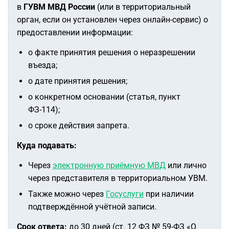
в
ГУВМ МВД России
(или в территориальный
орган, если он установлен через онлайн-сервис) о
предоставлении информации:
о факте принятия решения о неразрешении
въезда;
о дате принятия решения;
о конкретном основании (статья, пункт
ФЗ-114);
о сроке действия запрета.
Куда подавать:
Через
электронную приёмную МВД
или лично
через представителя в территориальном УВМ.
Также можно через
Госуслуги
при наличии
подтверждённой учётной записи.
Срок ответа:
до 30 дней (ст. 12 ФЗ № 59-ФЗ «О