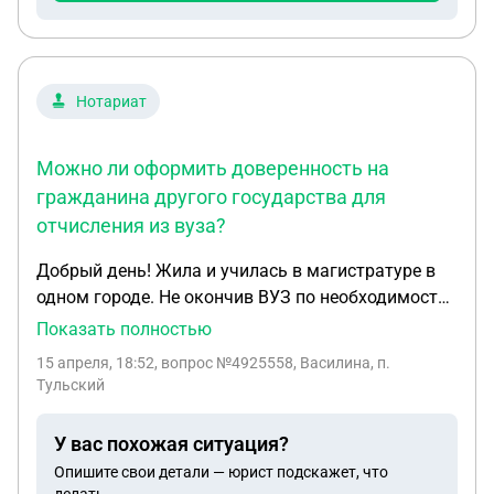
оплаты(вознаграждение) в месяц или 2 раза в
месяц за оказанные услуги ? Это нужно будет
предоставить также в компанию, в которой я
работаю, что все официально у меня работают
Нотариат
Можно ли оформить доверенность на
гражданина другого государства для
отчисления из вуза?
Добрый день! Жила и училась в магистратуре в
одном городе. Не окончив ВУЗ по необходимости
переехала в другой город. Собиралась срочно.
Показать полностью
Написать заявление об отчислении возможности
15 апреля, 18:52
, вопрос №4925558, Василина, п.
не было. На текущий момент с поступления
Тульский
прошло уже больше двух лет, чести я не
закрывала, должны были отчислить, но
У вас похожая ситуация?
документы я не забирала. Возможности приехать
Опишите свои детали — юрист подскажет, что
в родной город и сделать все лично нет. В