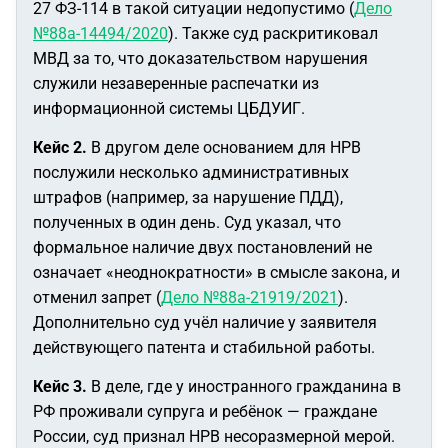
27 ФЗ-114 в такой ситуации недопустимо (
Дело
№88а-14494/2020
). Также суд раскритиковал
МВД за то, что доказательством нарушения
служили незаверенные распечатки из
информационной системы ЦБДУИГ.
Кейс 2.
В другом деле основанием для НРВ
послужили несколько административных
штрафов (например, за нарушение ПДД),
полученных в один день. Суд указал, что
формальное наличие двух постановлений не
означает «неоднократности» в смысле закона, и
отменил запрет (
Дело №88а-21919/2021
).
Дополнительно суд учёл наличие у заявителя
действующего патента и стабильной работы.
Кейс 3.
В деле, где у иностранного гражданина в
РФ проживали супруга и ребёнок — граждане
России, суд признал НРВ несоразмерной мерой.