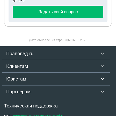
делать.
деканате сказали, что подписать обходной и
забрать документы можно удаленно через
Задать свой вопрос
представителя с доверенностью. Можно ли
написать доверенность на негражданина РФ? (У
человека гражданство Казахстана)
Дата обновления страницы
16.05.2026
Правовед.ru
Клиентам
Юристам
Партнёрам
Техническая поддержка