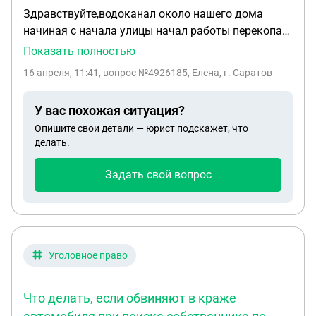
Здравствуйте,водоканал около нашего дома
начиная с начала улицы начал работы перекопал
все,меняют трубу,все вчера соседи вышли никто
Показать полностью
заявку не делал,звонила в водоканал,они
16 апреля, 11:41
, вопрос №4926185, Елена, г. Саратов
сказали,что кто то жаловался,что протечка
идёт.Я спросила какой дом,они сказали
У вас похожая ситуация?
письменно написать и они ответят,зная их они
Опишите свои детали — юрист подскажет, что
перекопали и так все и оставят,а мы к дому не
делать.
сможем проехать на машине.Как написать
грамотно им ,что ответили кто жаловался на
Задать свой вопрос
протечек,так как трубы у нас хорошие нигде
ничего не текло и чтобы они вернули дороге
первоначальный вид
Уголовное право
Что делать, если обвиняют в краже