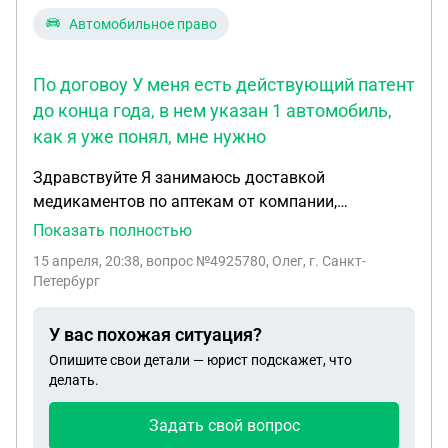
Автомобильное право
По договоу У меня есть действующий патент
до конца года, в нем указан 1 автомобиль,
как я уже понял, мне нужно
Здравствуйте Я занимаюсь доставкой
медикаментов по аптекам от компании,
официально. По договоу У меня есть
Показать полностью
действующий патент до конца года, в нем указан
15 апреля, 20:38
, вопрос №4925780, Олег, г. Санкт-
1 автомобиль, как я уже понял, мне нужно
Петербург
оформить новый патент, чтобы указать 2
автомобиль, который у меня в собственности Я
У вас похожая ситуация?
хочу нанять водителя(физ лицо)который будет
Опишите свои детали — юрист подскажет, что
совершать доставку на моем автомобиле от
делать.
моего ИП Подскажите, пожалуйста, какой нужно с
ним составить договор, самый простой, но при
Задать свой вопрос
этом, где будет указана фиксированная сумма