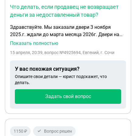
Или это другая ст в моем случае
Что делать, если продавец не возвращает
деньги за недоставленный товар?
Здравствуйте. Мы заказали двери 3 ноября
2025.г. ждали до марта месяца 2026г. Двери нам
так и не привезли. Муж написал заявление на
Показать полностью
возврат денег. В течении 10 дней рассмотрели
15 апреля, 20:39
, вопрос №4925694, Евгений, г. Сочи
заявление и одобрили возврат денег. Но с21
марта нам до сих пор не вернули деньги. Сказали
У вас похожая ситуация?
ждите. Вот сколько нам ждать мы не знаем, и что
Опишите свои детали — юрист подскажет, что
нам теперь делать? Куда обращаться?
делать.
Задать свой вопрос
1150 ₽
Вопрос решен