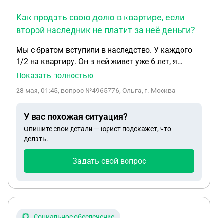
Как продать свою долю в квартире, если
второй наследник не платит за неё деньги?
Мы с братом вступили в наследство. У каждого
1/2 на квартиру. Он в ней живет уже 6 лет, я
прошу свою долю, так как тоже хочу купить
Показать полностью
квартиру. Ответ: у меня денег нет, кредит не
28 мая, 01:45
, вопрос №4965776, Ольга, г. Москва
дают. Мамин долг мы платили пополам. За
вступление в наследство платили пополам. Жить
У вас похожая ситуация?
с ним в квартире я не хочу, у меня своя семья, у
Опишите свои детали — юрист подскажет, что
него своя. Какие варианты решения возможны?
делать.
Задать свой вопрос
Социальное обеспечение