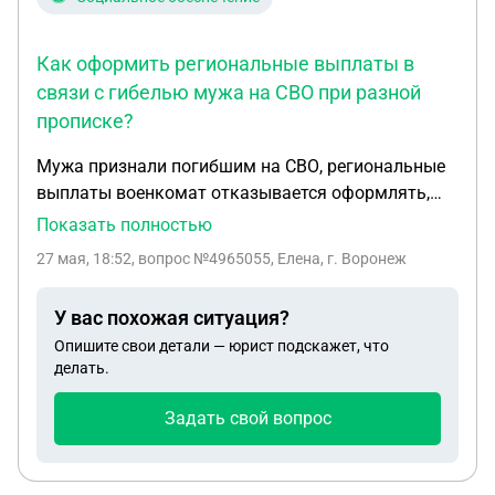
Как оформить региональные выплаты в
связи с гибелью мужа на СВО при разной
прописке?
Мужа признали погибшим на СВО, региональные
выплаты военкомат отказывается оформлять,
т.к. прописка мужа была в одном регионе
Показать полностью
Нижегородская обл., я сейчас проживаю в
27 мая, 18:52
, вопрос №4965055, Елена, г. Воронеж
Воронеже, временная прописка, а контракт
заключал в Туле. Никто заниматься
У вас похожая ситуация?
оформлением не хочет, ссылаются ехать по его
Опишите свои детали — юрист подскажет, что
прописке оформлять, у меня нет возможности.
делать.
Какие могут быть ещё варианты? МФЦ тоже
говорят что этим не занимаются. Что мне
Задать свой вопрос
делать?