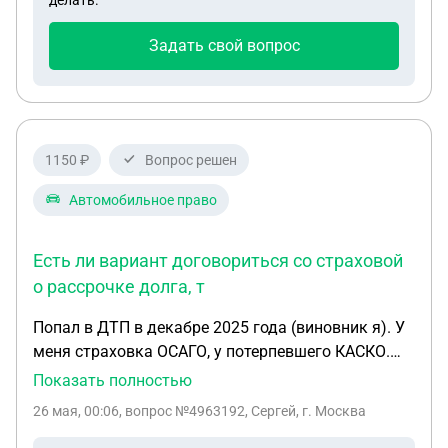
делать.
каждой долей и разойтись полюбовно?
Задать свой вопрос
1150 ₽
Вопрос решен
Автомобильное право
Есть ли вариант договориться со страховой
о рассрочке долга, т
Попал в ДТП в декабре 2025 года (виновник я). У
меня страховка ОСАГО, у потерпевшего КАСКО.
Ему машину страховая восстановила, моя
Показать полностью
страховая выплатила 400 т.р., а разницу за ущерб
26 мая, 00:06
, вопрос №4963192, Сергей, г. Москва
требуют с меня. Получил письмо от его страховой
со следующим текстом: В результате ДТП