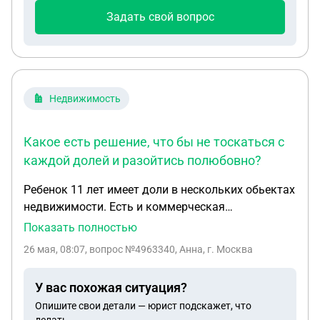
Задать свой вопрос
Недвижимость
Какое есть решение, что бы не тоскаться с
каждой долей и разойтись полюбовно?
Ребенок 11 лет имеет доли в нескольких обьектах
недвижимости. Есть и коммерческая
недвижимость и аппартаменты и жилой дом. Есть
Показать полностью
еще один несовершеннолетний наследник и два
26 мая, 08:07
, вопрос №4963340, Анна, г. Москва
совершеннолетних. Можно ли обменять доли из
нескольких обьектов в один? Слышала, что есть
У вас похожая ситуация?
процедура "мены" долей с разрешения опеки.
Опишите свои детали — юрист подскажет, что
Какое есть решение, что бы не тоскаться с