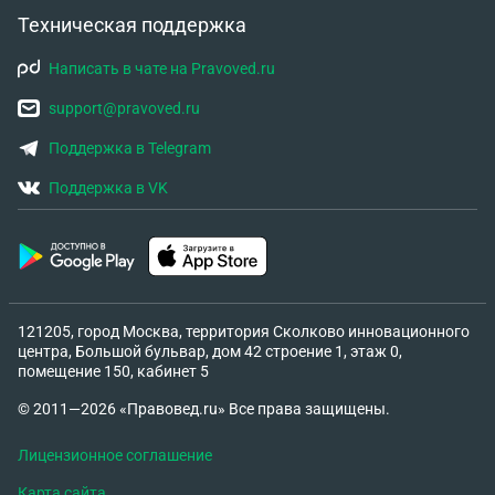
денежных средств в указанный срок, мы
Техническая поддержка
направим дело в суд. У Вас остались вопросы?
Звоните: 8(495)788-09-99 доб.600223 Миронова
Написать в чате на Pravoved.ru
Наталия. Все документы по страховому случаю
support@pravoved.ru
они мне прислали. Цены на запчасти не
завышены, но суммы у меня такой нет. Есть ли
Поддержка в Telegram
вариант договориться со страховой о рассрочке
Поддержка в VK
долга, т.к. я н могу его погасить разово. Был ли
опыт таких решений? До суда доводить не
хотелось бы, тем более осознавая, что шансы у
меня минимальны там, а ареста имущества я не
хочу, мне машина по работе просто необходима.
121205, город Москва, территория Сколково инновационного
центра, Большой бульвар, дом 42 строение 1, этаж 0,
помещение 150, кабинет 5
© 2011—2026 «Правовед.ru» Все права защищены.
Лицензионное соглашение
Карта сайта