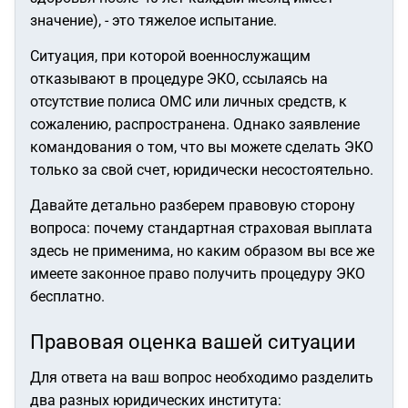
первоначальный взнос(подтверждающий договор есть).В
значение), - это тяжелое испытание.
скором времени сын продает эту квартиру и покупает
себе другую.
Проходит 9 лет.По сроку службы военная
Ситуация, при которой военнослужащим
ипотека полностью погашена,но переофорлять на
отказывают в процедуре ЭКО, ссылаясь на
родителей сын уже отказывается.
Ситуация
отсутствие полиса ОМС или личных средств, к
тупиковая,какие есть возможные варианты решения?
сожалению, распространена. Однако заявление
Есть опасения,что сын в любой момент может выгнать
командования о том, что вы можете сделать ЭКО
родителей с квартиры.Родители пенсионеры по возрасту и
только за свой счет, юридически несостоятельно.
не работают.
Сын на контакт не идет.
Давайте детально разберем правовую сторону
вопроса: почему стандартная страховая выплата
здесь не применима, но каким образом вы все же
имеете законное право получить процедуру ЭКО
бесплатно.
Правовая оценка вашей ситуации
Для ответа на ваш вопрос необходимо разделить
два разных юридических института: