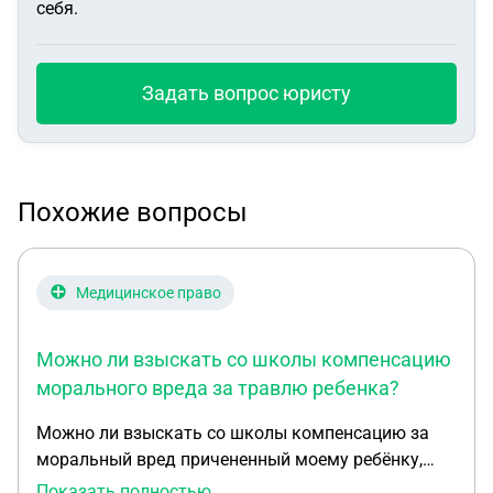
себя.
Задать вопрос юристу
Похожие вопросы
Медицинское право
Можно ли взыскать со школы компенсацию
морального вреда за травлю ребенка?
Можно ли взыскать со школы компенсацию за
моральный вред причененный моему ребёнку,
3месяца ребенка ей 8лет будили
Показать полностью