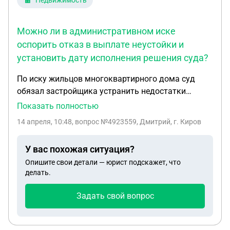
Недвижимость
Можно ли в административном иске
оспорить отказ в выплате неустойки и
установить дату исполнения решения суда?
По иску жильцов многоквартирного дома суд
обязал застройщика устранить недостатки
строительства жилого дома. Ввиду длительного
Показать полностью
неисполнения должником судебного решения
14 апреля, 10:48
, вопрос №4923559, Дмитрий, г. Киров
жильцам была установлена выплата судебной
неустойки за каждый день просрочки исполнения
У вас похожая ситуация?
решения суда по день фактического его
Опишите свои детали — юрист подскажет, что
исполнения. Исполнительные листы на взыскание
делать.
неустойки предъявлены в департамент финансов
администрации города, так как должником
Задать свой вопрос
является бюджетная организация города. В
настоящее время возник спор по поводу дня
фактического исполнения решения суда,