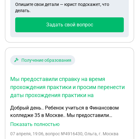
Опишите свои детали — юрист подскажет, что
микрофинансовых организациях, можно ли
делать.
отследить следы этих Долгов или так и
продолжать платить неизвестно что
Задать свой вопрос
Получение образования
Мы предоставили справку на время
прохождения практики и просим перенести
даты прохождения практики на
Добрый день.. Ребенок учиться в Финансовом
колледже 35 в Москве.. Мы предоставили
справку на время прохождения практики и
Показать полностью
просим перенести даты прохождения практики на
07 апреля, 19:06
, вопрос №4916430, Ольга, г. Москва
попозже. .Образовательное учреждение