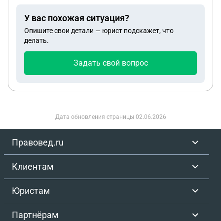
отказывает нам в наших правах. .я знаю что по
У вас похожая ситуация?
закону они не имеют права так поступать.
Опишите свои детали — юрист подскажет, что
.Посоветуйте что нам делать..
делать.
Задать свой вопрос
Дата обновления страницы
02.06.2026
Правовед.ru
Клиентам
Юристам
Партнёрам