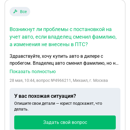
Все
Возникнут ли проблемы с постановкой на
учет авто, если владелец сменил фамилию,
а изменения не внесены в ПТС?
Здравствуйте, хочу купить авто в дилере с
пробегом. Владелец авто сменил фамилию, но не
внес данные в птс. Диллер купил авто и в дкп
Показать полностью
внес новую фамилию. У дилера есть копия
28 мая, 10:44
, вопрос №4966211, Михаил, г. Москва
видетельства о смене фио, заверенное у
нотариуса. У меня будет дкп с дилером. Не будет
У вас похожая ситуация?
ли проблем с постановкой на учёт? В
Опишите свои детали — юрист подскажет, что
свидетельстве нет паспортных данных кроме
делать.
фио..
Задать свой вопрос