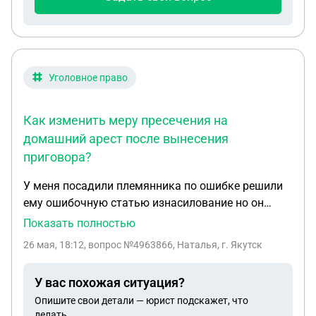
Уголовное право
Как изменить меру пресечения на
домашний арест после вынесения
приговора?
У меня посадили племянника по ошибке решили
ему ошибочную статью изнасилование но он
никого не носил его он эту девчонку даже в глаза
Показать полностью
не видел как можно изменить меру пресечения
26 мая, 18:12
, вопрос №4963866, Наталья, г. Якутск
вот сейчас его осудили как нам можно поменять
меру пресечения чтобы было хотя бы на
У вас похожая ситуация?
домашний арест можно ли так сделать он уже
Опишите свои детали — юрист подскажет, что
при этом год отсидел осталось 2 года что в этом
делать.