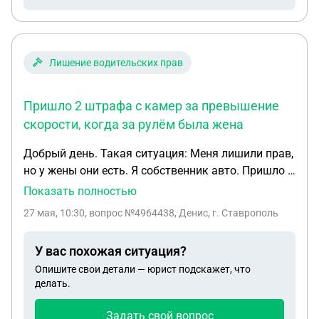
Лишение водительских прав
Пришло 2 штрафа с камер за превышение
скорости, когда за рулём была жена
Добрый день. Такая ситуация: Меня лишили прав,
но у жены они есть. Я собственник авто. Пришло 2
штрафа с камер за превышение скорости, когда
Показать полностью
за рулём была жена. Могут ли меня, как
27 мая, 10:30
, вопрос №4964438, Денис, г. Ставрополь
собственника автоматически привлечь по статье
12.7 ч2?
У вас похожая ситуация?
Опишите свои детали — юрист подскажет, что
делать.
Задать свой вопрос