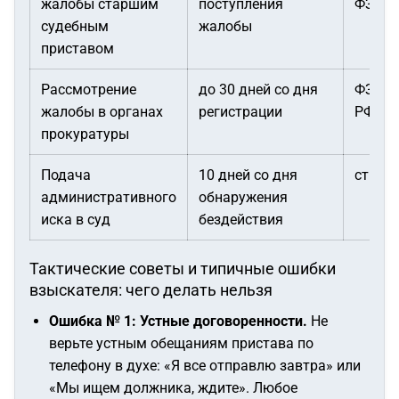
жалобы старшим
поступления
ФЗ
судебным
жалобы
приставом
Рассмотрение
до 30 дней со дня
ФЗ «О
жалобы в органах
регистрации
РФ»
прокуратуры
Подача
10 дней со дня
ст. 21
административного
обнаружения
иска в суд
бездействия
Тактические советы и типичные ошибки
взыскателя: чего делать нельзя
Ошибка № 1: Устные договоренности.
Не
верьте устным обещаниям пристава по
телефону в духе: «Я все отправлю завтра» или
«Мы ищем должника, ждите». Любое