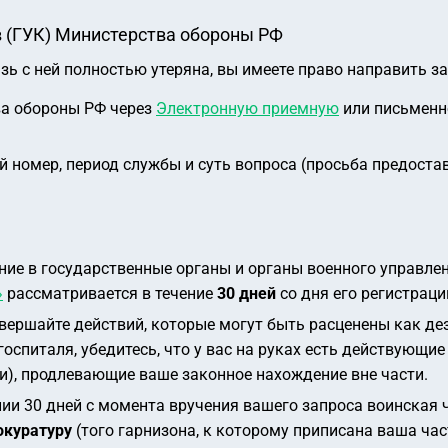
в (ГУК) Министерства обороны РФ
зь с ней полностью утеряна, вы имеете право направить за
а обороны РФ через
Электронную приемную
или письменно 
 номер, период службы и суть вопроса (просьба предоста
е в государственные органы и органы военного управле
»
рассматривается в течение
30 дней
со дня его регистраци
вершайте действий, которые могут быть расценены как де
госпиталя, убедитесь, что у вас на руках есть действующи
ни), продлевающие ваше законное нахождение вне части.
нии 30 дней с момента вручения вашего запроса воинская 
окуратуру
(того гарнизона, к которому приписана ваша час