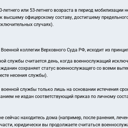
0-летнего или 53-летнего возраста в период мобилизации 
ь к высшему офицерскому составу, достигшему предельног
сключительных случаях).
Военной коллегии Верховного Суда РФ, исходит из принци
ой службы считается день, когда военнослужащий исключе
ражданин сохраняет статус военнослужащего со всеми вы
есте несения службы).
военной службы только лишь на основании истечения срок
нием не издан соответствующий приказ по личному состав
е сейчас находитесь дома (например, после ранения, лечени
в части, юридически вы продолжаете считаться военносл