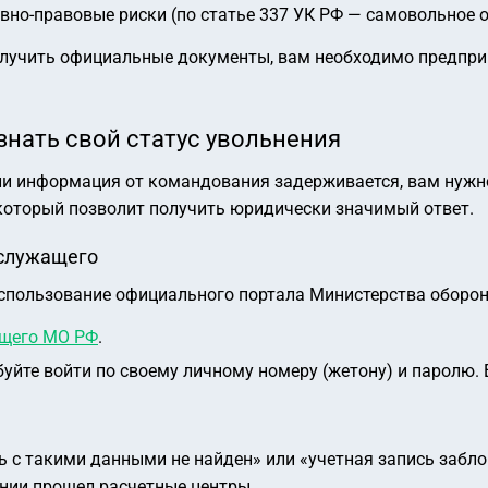
вно-правовые риски (по статье 337 УК РФ — самовольное о
получить официальные документы, вам необходимо предпр
знать свой статус увольнения
 или информация от командования задерживается, вам нуж
который позволит получить юридически значимый ответ.
ослужащего
спользование официального портала Министерства оборо
ащего МО РФ
.
уйте войти по своему личному номеру (жетону) и паролю. Е
ь с такими данными не найден» или «учетная запись забло
ении прошел расчетные центры.