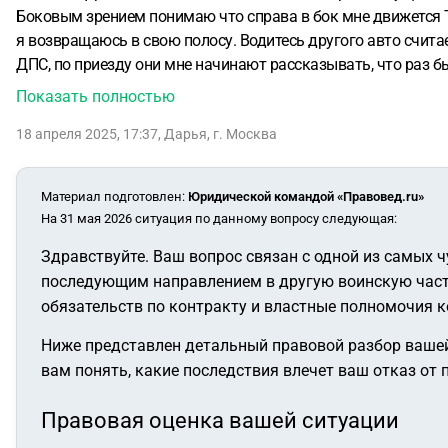
Боковым зрением понимаю что справа в бок мне движется Т
я возвращаюсь в свою полосу. Водитесь другого авто считае
ДПС, по приезду они мне начинают рассказывать, что раз б
наблюдения, нам показывают запись на телефоне, мелко, нич
Показать полностью
Сотрудники дпс предлагают оформить евро протокол, чтобы 
18 апреля 2025, 17:37
,
Дарья
,
г. Москва
что компенсирую сверх 100 тысяч. Пишем евро протокол, я 
посчитала, но выплата будет до 100 тысяч, а ремонт будет 
124 тыс и компенсацию от страховой на 50 тыс. Я предлага
Материал подготовлен
:
Юридической командой «Правовед.ru»
именно 24 тыс. Отказывается, хочет полностью компенсацию
На 31 мая 2026 ситуация по данному вопросу следующая:
задним числом.
Вопросы:
1. Про лишение. Правильно ли я 
тут нет речи о лишении? Я не могла иначе никак уйти от сто
Здравствуйте. Ваш вопрос связан с одной из самых 
встречную полосу. Дорога с двухсторонним движением, по о
последующим направлением в другую воинскую часть
понимаю, что задним числом нельзя оформлять протокол?
обязательств по контракту и властные полномочия 
оформлено по европротоколу или сотрудниками дпс?
4. Пр
Ниже представлен детальный правовой разбор вашей
пострадавшей. Чтобы с меня что-то требовать как минимум 
вам понять, какие последствия влечет ваш отказ от 
поворотник виновата я?
6. Если не было поворотника?
7. Ка
Правовая оценка вашей ситуации