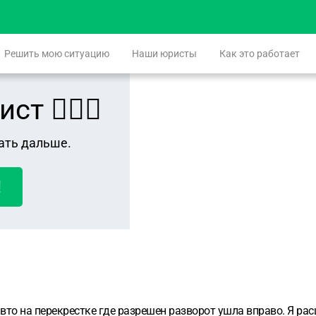
Решить мою ситуацию
Наши юристы
Как это работает
 👨🏻‍⚖️
ать дальше.
!
вто на перекрестке где разрешен разворот ушла вправо. Я рас