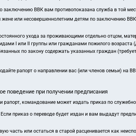
о заключению ВВК вам противопоказана служба в той мест
 жене или несовершеннолетним детям по заключению ВВК
стоянного ухода за проживающими отдельно отцом, матер
ами I или II группы или гражданами пожилого возраста 
 обязанных по закону содержать указанных граждан (требу
 подайте рапорт о направлении вас (или членов семьи) на 
ное поведение при получении предписания
ли рапорт, командование может издать приказ по служебн
Если приказ о переводе будет издан и вам выдадут предпи
вую часть или остаться в старой расценивается как неиспо