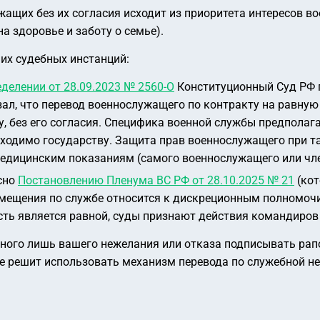
жащих без их согласия исходит из приоритета интересов 
а здоровье и заботу о семье).
их судебных инстанций:
делении от 28.09.2023 № 2560-О
Конституционный Суд РФ 
зал, что перевод военнослужащего по контракту на равную
, без его согласия. Специфика военной службы предполага
бходимо государству. Защита прав военнослужащего при т
медицинским показаниям (самого военнослужащего или чле
сно
Постановлению Пленума ВС РФ от 28.10.2025 № 21
(кот
ремещения по службе относится к дискреционным полномоч
сть является равной, суды признают действия командиро
ного лишь вашего нежелания или отказа подписывать рапо
е решит использовать механизм перевода по служебной н