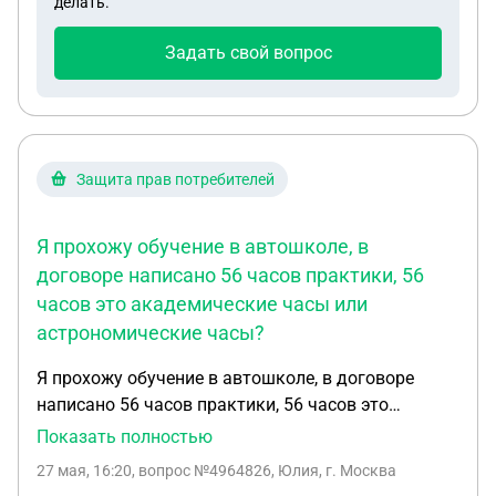
делать.
Задать свой вопрос
Защита прав потребителей
Я прохожу обучение в автошколе, в
договоре написано 56 часов практики, 56
часов это академические часы или
астрономические часы?
Я прохожу обучение в автошколе, в договоре
написано 56 часов практики, 56 часов это
академические часы или астрономические часы?
Показать полностью
В автошколе говорят что они в академических
27 мая, 16:20
, вопрос №4964826, Юлия, г. Москва
часах а это значит что будет 28 занятий по 90