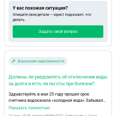
минут, итого =42 часа, вместо положенных 56 это
У вас похожая ситуация?
правильно?
Опишите свои детали — юрист подскажет, что
делать.
Задать свой вопрос
Взыскание задолженности
Должны ли уведомлять об отключении воды
за долги и есть ли льготы при болезни?
Здравствуйте, в мае 25 году прошел срок
счетчика водоканала «холодная вода» Забывали
поменять. Начали считать по нормативу 2-3к в
Показать полностью
месяц 25.05.2026 Приехали без предупреждения
27 мая, 15:56
, вопрос №4964792, Александр, г. Сочи