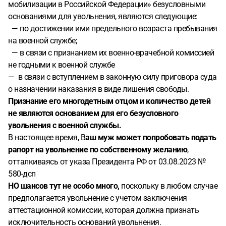
мобилизации в Российской Федерации» безусловными
основаниями для увольнения, являются следующие:
— по достижении ими предельного возраста пребывания
на военной службе;
— в связи с признанием их военно-врачебной комиссией
не годными к военной службе
— в связи с вступлением в законную силу приговора суда
о назначении наказания в виде лишения свободы.
Признание его многодетным отцом и количество детей
не являются основанием для его безусловного
увольнения с военной службы.
В настоящее время, В
аш муж может попробовать подать
рапорт на увольнение по собственному желанию
,
отталкиваясь от указа Президента РФ от 03.08.2023 №
580-дсп
НО шансов тут не особо много,
поскольку в любом случае
предполагается увольнение с учетом заключения
аттестационной комиссии, которая должна признать
исключительность оснований увольнения.