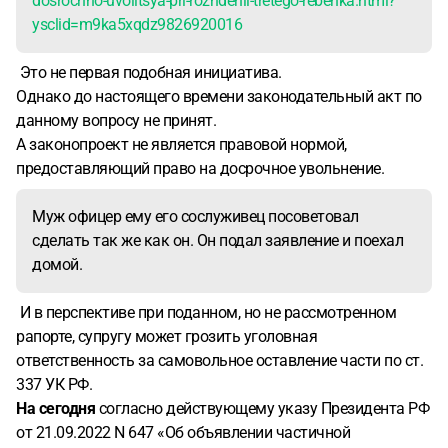
dosrochno-uvolitsya-pri-rozhdenii-tretego-rebenka.html?
ysclid=m9ka5xqdz9826920016
Это не первая подобная инициатива.
Однако до настоящего времени законодательный акт по
данному вопросу не принят.
А законопроект не является правовой нормой,
предоставляющий право на досрочное увольнение.
Муж офицер ему его сослуживец посоветовал
сделать так же как он. Он подал заявление и поехал
домой.
И в перспективе при поданном, но не рассмотренном
рапорте, супругу может грозить уголовная
ответственность за самовольное оставление части по ст.
337 УК РФ.
На сегодня
согласно действующему указу Президента РФ
от 21.09.2022 N 647 «Об объявлении частичной