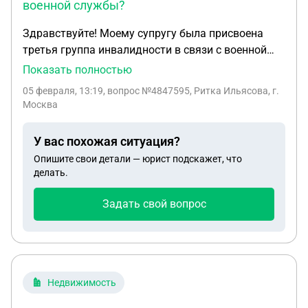
военной службы?
Здравствуйте! Моему супругу была присвоена
третья группа инвалидности в связи с военной
службой. Хотелось бы узнать, какие льготы и
Показать полностью
выплаты мы можем получить. Буду очень
05 февраля, 13:19
, вопрос №4847595, Ритка Ильясова, г.
признательна за помощь в этом вопросе.
Москва
У вас похожая ситуация?
Опишите свои детали — юрист подскажет, что
делать.
Задать свой вопрос
Недвижимость