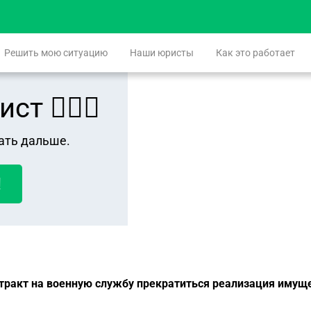
Решить мою ситуацию
Наши юристы
Как это работает
 👨🏻‍⚖️
ать дальше.
!
тракт на военную службу прекратиться реализация имущ