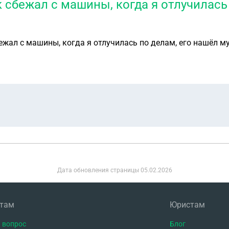
 сбежал с машины, когда я отлучилась
ежал с машины, когда я отлучилась по делам, его нашëл м
Дата обновления страницы
05.02.2026
нтам
Юристам
 вопрос
Блог