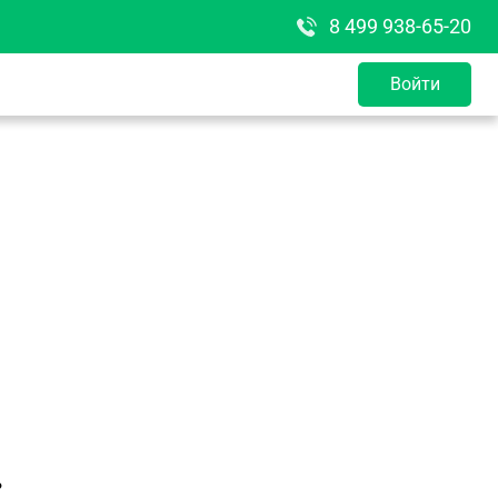
8 499 938-65-20
Войти
?