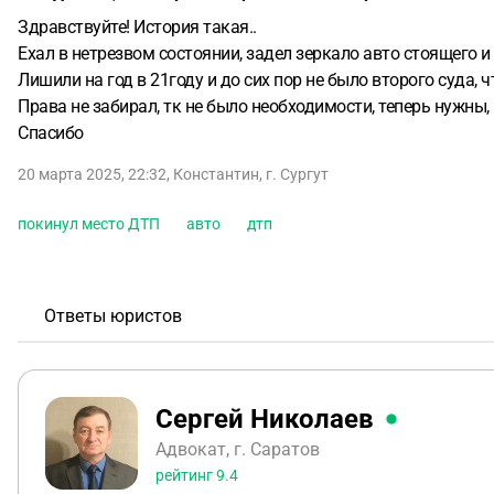
Здравствуйте! История такая..
Ехал в нетрезвом состоянии, задел зеркало авто стоящего и
Лишили на год в 21году и до сих пор не было второго суда, 
Права не забирал, тк не было необходимости, теперь нужны,
Спасибо
20 марта 2025, 22:32
,
Константин
,
г. Сургут
покинул место ДТП
авто
дтп
Ответы юристов
Сергей Николаев
Адвокат, г. Саратов
рейтинг
9.4