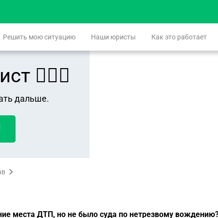
Решить мою ситуацию
Наши юристы
Как это работает
 👨🏻‍⚖️
ать дальше.
!
ав
ение места ДТП, но не было суда по нетрезвому вождению