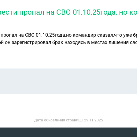
ести пропал на СВО 01.10.25года, но к
пропал на СВО 01.10.25года,но командир сказал,что уже б
ажется у неё в браке был рождён ребёнок ,ребёнку сейчас п
я попросила бывшею жену брата сделать ДНК,на что она ка
льше за ранее
Дата обновления страницы
29.11.2025