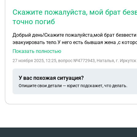
Скажите пожалуйста, мой брат безв
точно погиб
Добрый день!Скажите пожалуйста,мой брат безвести 
эвакуировать тело.У него есть бывшая жена ,с которой он зарегистрировал брак находясь в местах лишения свободы в 2017 году,а 2023 развелись.Когда у
брата стал статус Бп,она узнала от командира ,то ок
Показать полностью
знали,и брат ни знал .Когда я узнала про ребёнка 
27 ноября 2025, 12:25
, вопрос №4772943, Наталья, г. Иркутск
куда мне можно обратиться за помощью.Спасибо бо
У вас похожая ситуация?
Опишите свои детали — юрист подскажет, что делать.