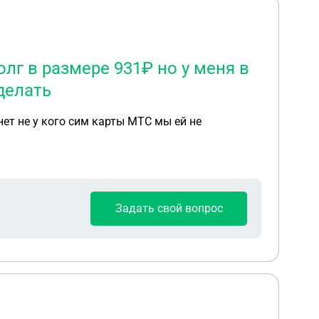
лг в размере 931₽ но у меня в
делать
нет не у кого сим карты МТС мы ей не
Задать свой вопрос