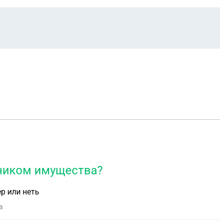
нником имущества?
р или неть
а