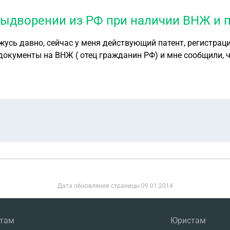
выдворении из РФ при наличии ВНЖ и п
жусь давно, сейчас у меня действующий патент, регистрац
документы на ВНЖ ( отец гражданин РФ) и мне сообщили, чт
постановление в котором было указано, что я должна покин
иально работаю уже давно. Все документы делала во врем
Дата обновления страницы
09.01.2014
нтам
Юристам