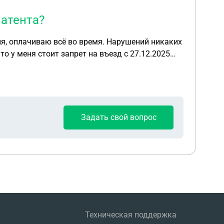
атента?
ия, оплачиваю всё во время. Нарушений никаких
о у меня стоит запрет на въезд с 27.12.2025
уть страну в течение 3х дней. Как мне
я. Причину выдворения не объяснили. Какие
Задать свой вопрос
Техническая поддержка