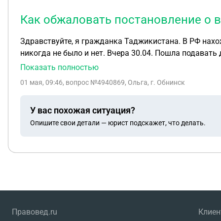
Как обжаловать постановление о 
Здравствуйте, я гражданка Таджикистана. В РФ нахо
никогда не было и нет. Вчера 30.04. Пошла подавать 
года по 01.08.2028. Вызвали полицию и мне вынесли 
Показать полностью
обжаловать постановление и есть ли шансы? Я офиц
01 мая, 09:46
, вопрос №4940869, Ольга, г. Обнинск
мои действия, ведь сейчас праздники.
У вас похожая ситуация?
Опишите свои детали — юрист подскажет, что делать.
Правовед.ru
Клие