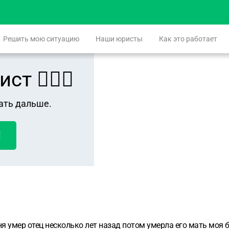
Решить мою ситуацию
Наши юристы
Как это работает
 👨🏻‍⚖️
ать дальше.
!
меня умер отец несколько лет назад потом умерла его мать моя 