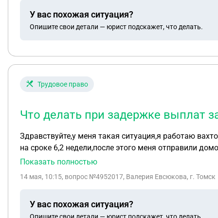
У вас похожая ситуация?
Опишите свои детали — юрист подскажет, что делать.
Трудовое право
Что делать при задержке выплат з
Здравствуйте,у меня такая ситуация,я работаю вахто
на сроке 6,2 недели,после этого меня отправили до
отправилась в больницу и 5 марта меня поставили на
Показать полностью
марта их ответа,они мне позвонили попросили написа
14 мая, 10:15
, вопрос №4952017, Валерия Евсюкова, г. Томск
они ее получили и опять была тишина и только посл
лист,сейчас уже май,а выплат среднего заработка так
У вас похожая ситуация?
меня началась вахта 10 мая,а зарплата у нас по 11 
Опишите свои детали — юрист подскажет, что делать.
говорит что придет в июне,подскажите как поступать