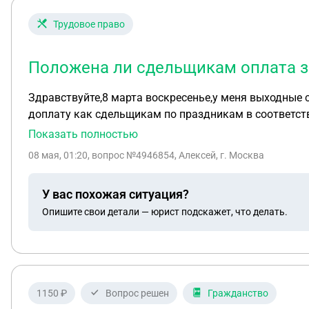
Трудовое право
Положена ли сдельщикам оплата з
Здравствуйте,8 марта воскресенье,у меня выходные с
доплату как сдельщикам по праздникам в соответствии ТК, правомер
выплата положена или я не прав.Я сдельшик.
Показать полностью
08 мая, 01:20
, вопрос №4946854, Алексей, г. Москва
У вас похожая ситуация?
Опишите свои детали — юрист подскажет, что делать.
1150 ₽
Вопрос решен
Гражданство