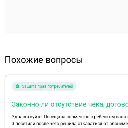
Похожие вопросы
Защита прав потребителей
Законно ли отсутствие чека, догов
Здравствуйте. Посещала совместно с ребенком занятия в детском центре по 1,5 часа. Приобретался абонемент на 8 занятий за 8 тыс. Одно занятие пропустили,
3 посетили после чего решила отказаться от абонем