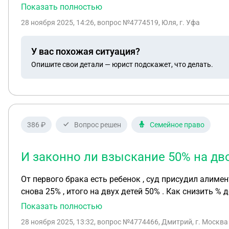
объёме. Так же не был заключен договор и не предос
Показать полностью
занятие, которое пропустили?
28 ноября 2025, 14:26
, вопрос №4774519, Юля, г. Уфа
У вас похожая ситуация?
Опишите свои детали — юрист подскажет, что делать.
386 ₽
Вопрос решен
Семейное право
И законно ли взыскание 50% на дв
От первого брака есть ребенок , суд присудил алименты в размере 25% . Сейчас появился ребенок во втором браке 
Показать полностью
28 ноября 2025, 13:32
, вопрос №4774466, Дмитрий, г. Москва