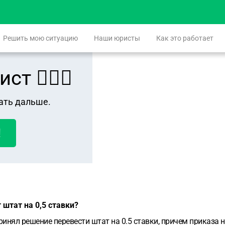
Решить мою ситуацию
Наши юристы
Как это работает
 👨🏻‍⚖️
ать дальше.
!
 штат на 0,5 ставки?
инял решение перевести штат на 0.5 ставки, причем приказа н