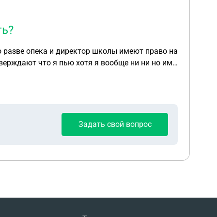
овы перспективы судебного обжалования
о собственному желанию, если давление
ть?
 разве опека и директор школы имеют право на
Задать свой вопрос