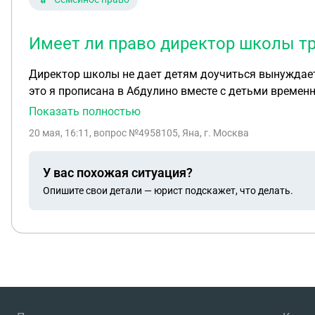
увольнению по собственному желанию, особенно с у
приказа об отстранении и взыскания оплаты за день
усилится, или лучше дождаться увольнения по иници
Имеет ли право директор школы тр
Директор школы не дает детям доучиться вынуждает
это я прописана в Абдулино вместе с детьми временно на пять лет. Стояла на учете из за выпивки теперь они утверждают что я пью хотя я вообще ни ни но им
не докажешь понимаете что делать как быть не зна
Показать полностью
20 мая, 16:11
, вопрос №4958105, Яна, г. Москва
У вас похожая ситуация?
Опишите свои детали — юрист подскажет, что делать.