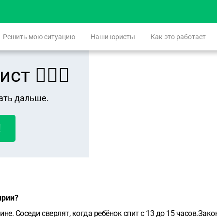
Решить мою ситуацию
Наши юристы
Как это работает
 👨🏻‍⚖️
ать дальше.
!
ирии?
ине. Соседи сверлят, когда ребёнок спит с 13 до 15 часов.Зако