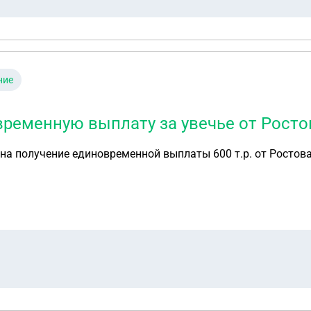
угрожает что если не получится отсудить квартиру то он
Москве, в которой прописана дочь, выселить он намерен ко 
ние
временную выплату за увечье от Росто
 на получение единовременной выплаты 600 т.р. от Ростов