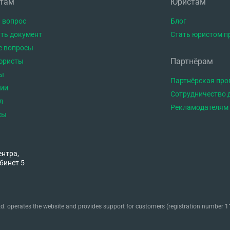
нтам
Юристам
 вопрос
Блог
ть документ
Стать юристом п
е вопросы
Партнёрам
юристы
ы
Партнёрская пр
тии
Сотрудничество 
л
Рекламодателям
сы
ентра,
бинет 5
. operates the website and provides support for customers (registration number 11