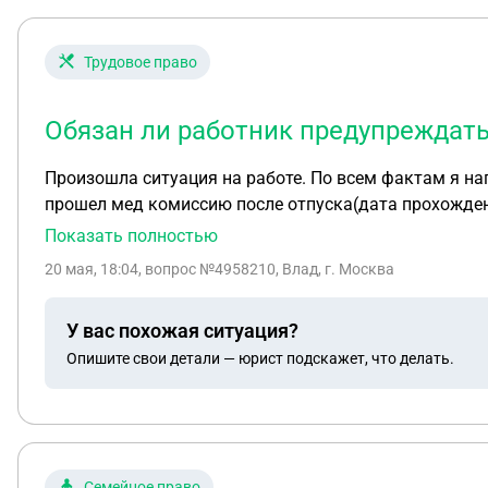
Трудовое право
Обязан ли работник предупреждать 
Произошла ситуация на работе. По всем фактам я нап
прошел мед комиссию после отпуска(дата прохождени
чтобы подписать бумаги и с психологом подобрать ма
Показать полностью
сказал, что буду сдавать кровь, что и сделал и сразу
20 мая, 18:04
, вопрос №4958210, Влад, г. Москва
3 часа, вызвали за 2.20. Я так полагаю, что меня пыт
запись диктофона с заседания по разбору данных фа
У вас похожая ситуация?
от работы за непрохождение медосмотра, если медос
Опишите свои детали — юрист подскажет, что делать.
– не рабочее время). Может ли работодатель наказат
корпоративная связь не предоставлена? Обязан ли ра
содержит). Вправе ли работодатель вызывать работн
требования работодателя написать заявление с указ
а она не предоставлена? Могут ли указанные действи
Семейное право