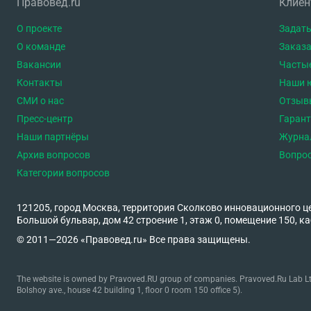
Правовед.ru
Клие
О проекте
Задать
О команде
Заказа
Вакансии
Часты
Контакты
Наши 
СМИ о нас
Отзыв
Пресс-центр
Гаран
Наши партнёры
Журна
Архив вопросов
Вопро
Категории вопросов
121205, город Москва, территория Сколково инновационного ц
Большой бульвар, дом 42 строение 1, этаж 0, помещение 150, ка
© 2011—2026 «Правовед.ru» Все права защищены.
The website is owned by Pravoved.RU group of companies. Pravoved.Ru Lab Ltd
Bolshoy ave., house 42 building 1, floor 0 room 150 office 5).