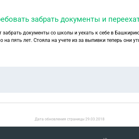
чётом предыдущего выигранного дела в прокуратуре? Как
 медосмотра? Нужно ли писать заявление об увольнении п
ативе работодателя и обжаловать его?
ебовать забрать документы и перееха
 забрать документы со школы и уехать к себе в Башкирию
ю даже
Дата обновления страницы
29.03.2018