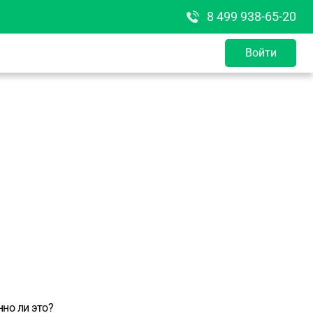
8 499 938-65-20
Войти
нно ли это?