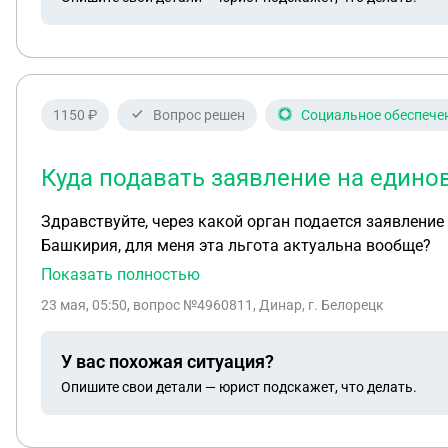
и проживает наша общая совершеннолетняя дочь, он 
Может ли он по закону это сделать? (у него 2к кв в 
1150 ₽
Вопрос решен
Социальное обеспече
Куда подавать заявление на едино
Здравствуйте, через какой орган подается заявление
Башкирия, для меня эта льгота актуальна вообще?
Показать полностью
23 мая, 05:50
, вопрос №4960811, Динар, г. Белорецк
У вас похожая ситуация?
Опишите свои детали — юрист подскажет, что делать.