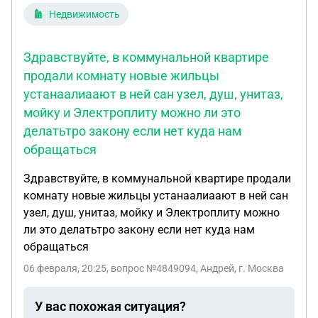
сформировалось ошибочное представление об
естественно есть сбережения и накопления И ещё
Недвижимость
отсутствии права на возврат денежных средств.
вопрос - разве это я имея средства для жизни с
При этом порядок отказа от договора и возврата
предыдущей работы не в РФ, нарушаю закон
денежных средств, предусмотренный ст. 32
Здравствуйте, в коммунальной квартире
имея ВНЖ и официально пока не работая в РФ?
Закона РФ «О защите прав потребителей», Истцу
продали комнату новые жильцы
Благодарю!
разъяснён не был. Несмотря на последующую
устанаалиаают в ней сан узел, душ, унитаз,
формальную переписку с Ответчиком,
мойку и Электроплиту можно ли это
фактически после 14.11.2025 г. Истец услугами
делатьтро закону если нет куда нам
Ответчика не пользовалась: офлайн-занятия не
обращаться
посещала, онлайн-материалы не просматривала,
что подтверждается данными обучающей
Здравствуйте, в коммунальной квартире продали
платформы Ответчика. Формальная переписка
комнату новые жильцы устанаалиаают в ней сан
после уведомления об отказе от договора не
узел, душ, унитаз, мойку и Электроплиту можно
свидетельствует о возобновлении исполнения
ли это делатьтро закону если нет куда нам
договора, поскольку фактическое оказание услуг
обращаться
после 14.11.2025 г. отсутствовало, а
06 февраля, 20:25
, вопрос №4849094, Андрей, г. Москва
доказательства обратного Ответчиком не
представлены. Согласно данным обучающей
У вас похожая ситуация?
платформы Ответчика, единственное офлайн-