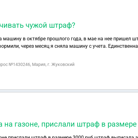
чивать чужой штраф?
а машину в октябре прошлого года, в мае на нее пришел ш
формили, через месяц я сняла машину с учета. Единственн
тся в местном РЭО ГИБДД. Сегодня через приложение на 
 мой штраф просрочен и дело передано приставам. Машин
опрос №1430246, Мария, г. Жуковский
морачиваться и оплатить этот штраф...но для меня дело п
снача
 на газоне, прислали штраф в размере
оне прислали штраф в размере 3000 руб штраф выписала