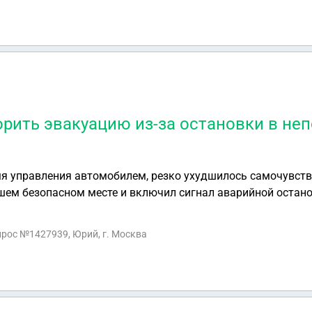
рить эвакуацию из-за остановки в н
мя управления автомобилем, резко ухудшилось самочувст
ем безопасном месте и включил сигнал аварийной остано
я по сторонам и увидел аптеку и не выключая сигнал авари
вшись из аптеки через 5 минут, обнаружил, что автомобиль
опрос №1427939, Юрий, г. Москва
ось была зона действия знака 3.27. Можно ли оспорить да