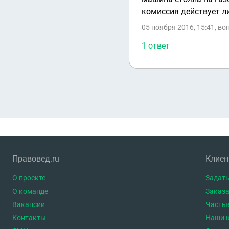
комиссия действует л
05 ноября 2016, 15:41
, в
1 ответ
Правовед.ru
Клие
О проекте
Задать
О команде
Заказа
Вакансии
Часты
Контакты
Наши 