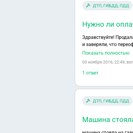
ДТП, ГИБДД, ПДД
Нужно ли опла
Здравствуйте! Продал
и заверяли, что перео
купли-продажи находи
Показать полностью
сообщение, что якобы
03 ноября 2016, 22:49
, в
мужа и он не хочет за
1 ответ
ДТП, ГИБДД, ПДД
Машина стояла
машина стояла на газ