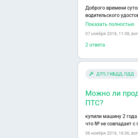
Доброго времени суто
водительского удосто
в ГИБДД. Судья сказал
Показать полностью
тройного повторного 
07 ноября 2016, 11:58
, во
ехать в гаи и что-то 
в КоАП. Поправки в К
2 ответа
новый закон будет при
точно узнать принят з
утверждение в мою ст
ДТП, ГИБДД, ПДД
Можно ли прод
ПТС?
купили машину 2 года 
что № не совпадает с 
06 ноября 2016, 16:36
, во