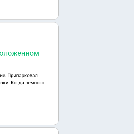
еположенном
вие. Припарковал
вки. Когда немного
йной остановки,
 эвакуирован, а там
нную эвакуацию?