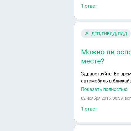
1 ответ
ДТП, ГИБДД, ПДД
Можно ли оспо
месте?
Здравствуйте. Во вре
автомобиль в ближайш
стало легче, огляделс
Показать полностью
пошел в аптеку. Верну
02 ноября 2016, 00:39
, в
где он стоял, оказал
1 ответ