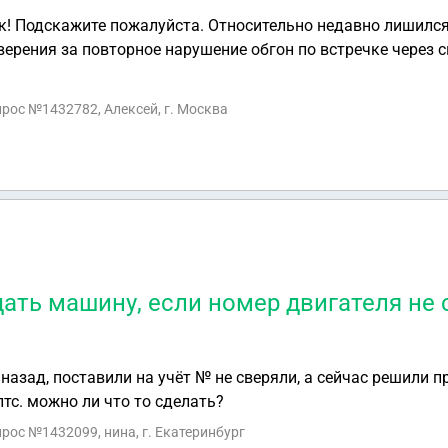
к! Подскажите пожалуйста. Относительно недавно лишился
верения за повторное нарушение обгон по встречке через 
 что должен вступить закон в силу о лишении права управ
нарушения. Посоветовал следить за принятием закона, и к
прос №1432782, Алексей, г. Москва
написать о досрочном возврате прав (лишили на год) ссыла
оАП РФ внесены Правительством РФ в Государственную Дум
нят до конца июня и вступит в силу 1.09.2016 года или до
акон или ещё нет ? И действительно ли с Юридеческой точ
орону со стороны судьи ?
ать машину, если номер двигателя не 
назад, поставили на учёт № не сверяли, а сейчас решили п
птс. можно ли что то сделать?
прос №1432099, нина, г. Екатеринбург