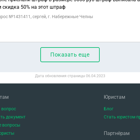
и скидка 50% на этот штраф
опрос №1431411, сергей, г. Набережные Челны
Показать еще
Дата обновления страницы
06.04.2023
нтам
Юристам
 вопрос
Блог
ть документ
Стать юристом п
е вопросы
Партнёрам
юристы