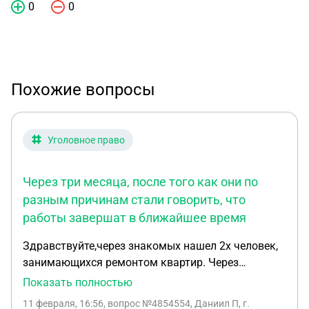
0
0
Похожие вопросы
Уголовное право
Через три месяца, после того как они по
разным причинам стали говорить, что
работы завершат в ближайшее время
Здравствуйте,через знакомых нашел 2х человек,
занимающихся ремонтом квартир. Через
мессенджер договорился с ними о сроках
Показать полностью
ремонта, стоимости ремонта и порядка расчета с
11 февраля, 16:56
, вопрос №4854554, Даниил П, г.