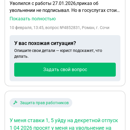
Уволился с работы 27.01.2026,приказ об
увольнении не подписывал. Но в госуслугах стоит
запись в электронной трудовой от той же даты о
Показать полностью
том, что уволен. Работодатель не выплачивает
10 февраля, 13:45
, вопрос №4852831, Роман, г. Сочи
расчет при увольнении, требуя подписать приказ.
Что делать?
У вас похожая ситуация?
Опишите свои детали — юрист подскажет, что
делать.
Задать свой вопрос
Защита прав работников
У меня ставки 1, 5 уйду на декретной отпуск
1 04 2026 просят у меня на увольнение на