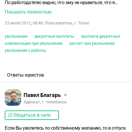
По работодателю видно, что эму не нравиться, что я
забеременела, и буду уходить в декрет. По трудовому
Показать полностью
договору я имею право на отпуск длительностью в 28
23 июля 2012, 08:46
,
Пользователь
,
г. Тосно
дней. На практике я ухожу в отпуск на 1-ну неделю зимой
и 1-ну неделю летом. Я хотела летом взять 2 недели
увольнение
декретные выплаты
выплата декретных
отпуска, но работодатель мне отказал, поскольку я еще не
компенсация при увольнении
расчет при увольнении
отработала 11 месяцев. К тому же у меня рабочий день
увольнение с работы
состоит из 10 часов, а не 8, как обусловлено в договоре.
Если я не выдержу и уволюсь я смогу получить
декретные? Как будет производиться выплата декретных
после увольнения?
Ответы юристов
Павел Благарь
Адвокат, г. Челябинск
Общаться в чате
Если Вы уволитесь по собственному желанию, то в отпуск