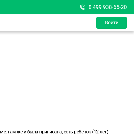
8 499 938-65-20
Войти
е, там же и была приписана, есть ребёнок (12 лет)