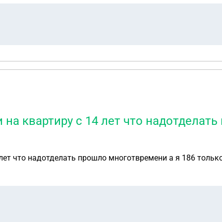
венное дело после смерти отца открывалось Мириновский
 наследственного дела: 3675931-29/2014 Нотариус: Смыслова 
е могу обратиться лично к ней, ответа пока нет Насколько я понимаю, офици
нять: Какие у меня
и на квартиру с 14 лет что надотделат
4 лет что надотделать прошло многотвремени а я 186 тольк