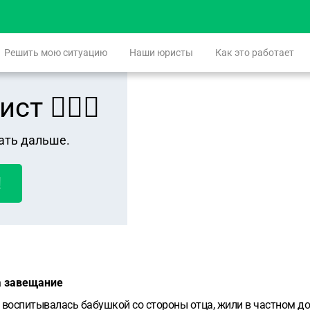
Решить мою ситуацию
Наши юристы
Как это работает
 👨🏻‍⚖️
ать дальше.
!
а завещание
т, воспитывалась бабушкой со стороны отца, жили в частном дом