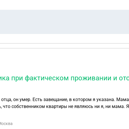
ника при фактическом проживании и от
тца, он умер. Есть завещание, в котором я указана. Мама
 ошибку или что-то такое, я воспользовалась этой ситуац
 я не являюсь и разглашать кто собственник жилья она то
 Москва
ная