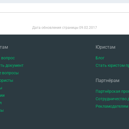
Дата обновления страницы
09.02.2017
нтам
Юристам
 вопрос
Блог
ть документ
Стать юристом п
е вопросы
Партнёрам
юристы
ы
Партнёрская пр
тии
Сотрудничество 
л
Рекламодателям
сы