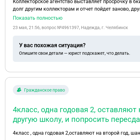
Коллекторское агентство выставляет просрочку в бки, 
долг другим коллекторам и отчет пойдет заново, дру
оплачу, а долг с банком я оспорила тк прошло три года и исковой срок вышел, подскажите реально ли они могут перепродать мой долг и он вечно будет висеть
Показать полностью
в бки?
23 мая, 21:56
, вопрос №4961397, Надежда, г. Челябинск
У вас похожая ситуация?
Опишите свои детали — юрист подскажет, что делать.
Гражданское право
4класс, одна годовая 2, оставляют
другую школу, и попросить пересд
4класс , одна годовая 2,оставляют на второй год, ш