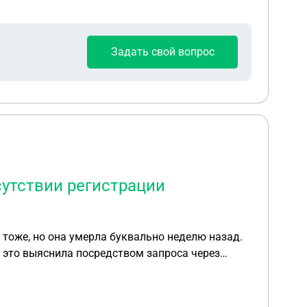
Задать свой вопрос
сутствии регистрации
 тоже, но она умерла буквально неделю назад.
ией и пыталась внести себя как собственник,мне
же не может, но удалось выяснить в ходе