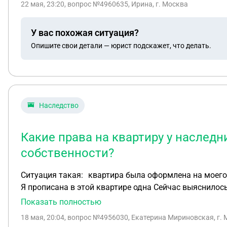
22 мая, 23:20
, вопрос №4960635, Ирина, г. Москва
У вас похожая ситуация?
Опишите свои детали — юрист подскажет, что делать.
Наследство
Какие права на квартиру у наслед
собственности?
Ситуация такая: квартира была оформлена на моего о
Я прописана в этой квартире одна Сейчас выяснилось, что собственником квартиры не являюсь ни я, ни мама. Я это выяснила посредством запроса через
госуслуги справкой ЕГРН(там есть функция исправить
Показать полностью
перезвонила женщина и объяснила что собственником
18 мая, 20:04
, вопрос №4956030, Екатерина Мириновская, г.
разговора что ни я ни мама в наследство не вступали Предположительно собственником до сих пор числится отец, либо кто-то другой (у отца есть род