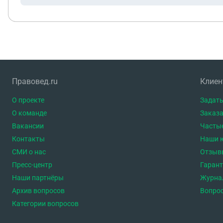
Правовед.ru
Клие
О проекте
Задать
О команде
Заказа
Вакансии
Часты
Контакты
Наши 
СМИ о нас
Отзыв
Пресс-центр
Гаран
Наши партнёры
Журна
Архив вопросов
Вопро
Категории вопросов