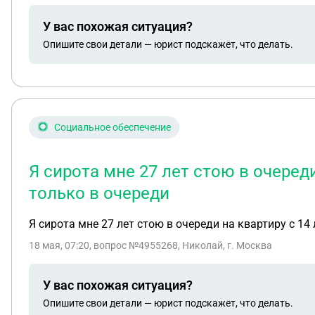
сестра, поэтому переживаю, могла ли она каким-то образом вступить в наследство). Наследст
У вас похожая ситуация?
Александр Владимирович Дата смерти: 31.07.2013 Номер
Опишите свои детали — юрист подскажет, что делать.
смысловой на ее почту, т.к фактически проживаю в Сочи временно и н
наследство я, возможно, не вступала, мама, вероятно, тоже. Я уже отправила запрос нотариусу по наследственному делу и жду ответ. Хочу по
сейчас права на квартиру? Может ли сестра отца стать собственником при таких обстоятельствах? Считается ли мое проживание и регистрация в квартире
фактическим принятием наследства? Что мне нужно проверить или сделать сейчас в первую очередь? Есть ли риск потерять квартиру, если наследство не
было оформлено вовремя?
Социальное обеспечение
Я сирота мне 27 лет стою в очеред
только в очереди
Я сирота мне 27 лет стою в очереди на квартиру с 1
18 мая, 07:20
, вопрос №4955268, Николай, г. Москва
У вас похожая ситуация?
Опишите свои детали — юрист подскажет, что делать.