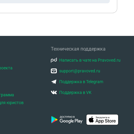
Техническая поддержка
Написать в чате на Pravoved.ru
роекта
support@pravoved.ru
Поддержка в Telegram
Поддержка в VK
ограмма
для юристов