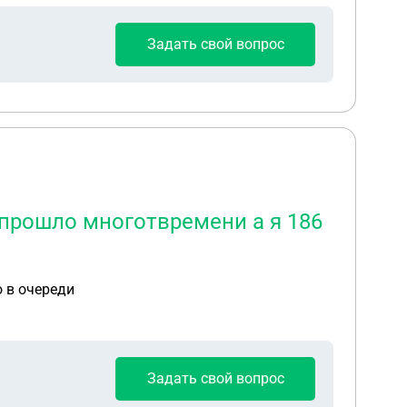
Ирина Юрьевна делала запрос
Задать свой вопрос
ально в
ь прошло многотвремени а я 186
о в очереди
Задать свой вопрос