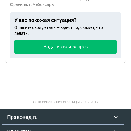
написать заявление,в опеке сказали самим
Юрьевна, г. Чебоксары
написать
У вас похожая ситуация?
Опишите свои детали — юрист подскажет, что
делать.
Задать свой вопрос
Дата обновления страницы
23.02.2017
Правовед.ru