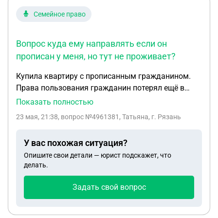
Семейное право
Вопрос куда ему направлять если он
прописан у меня, но тут не проживает?
Купила квартиру с прописанным гражданином.
Права пользования гражданин потерял ещё в
январе, квартира стала собственностью банка, я у
Показать полностью
банка купила квартиру в начале мая. Когда я
23 мая, 21:38
, вопрос №4961381, Татьяна, г. Рязань
буду иметь право обратиться в суд? Слышала что
сначала надо два раза направить письмо с
У вас похожая ситуация?
требованием чтобы гражданин выписался.
Опишите свои детали — юрист подскажет, что
Вопрос куда ему направлять если он прописан у
делать.
меня, но тут не проживает?
Задать свой вопрос