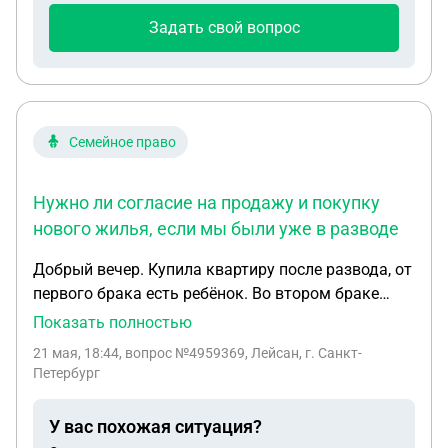
Задать свой вопрос
Семейное право
Нужно ли согласие на продажу и покупку
нового жилья, если мы были уже в разводе
Добрый вечер. Купила квартиру после развода, от
первого брака есть ребёнок. Во втором браке
появился ребёнок, внесли материнский капитал и
Показать полностью
выделили долю детям. Нужно ли согласие на
21 мая, 18:44
, вопрос №4959369, Лейсан, г. Санкт-
продажу и покупку нового жилья, если мы были
Петербург
уже в разводе
У вас похожая ситуация?