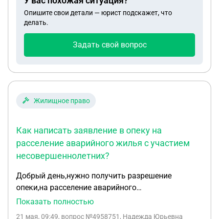
У вас похожая ситуация?
переселение из моего аварийного жилья, и как и
Опишите свои детали — юрист подскажет, что
какими законами это регулируется?
делать.
Задать свой вопрос
Жилищное право
Как написать заявление в опеку на
расселение аварийного жилья с участием
несовершеннолетних?
Добрый день,нужно получить разрешение
опеки,на расселение аварийного
дома,государство выкупает и переводит деньги
Показать полностью
на счет несовершеннолетним Подскажите как
21 мая, 09:49
, вопрос №4958751, Надежда Юрьевна