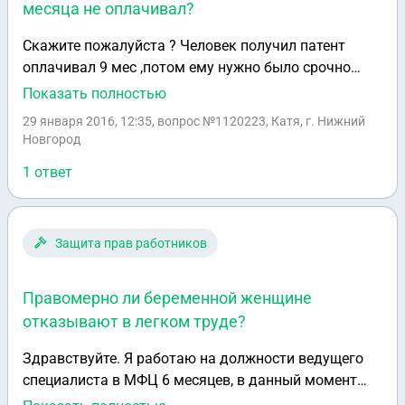
месяца не оплачивал?
Скажите пожалуйста ? Человек получил патент
оплачивал 9 мес ,потом ему нужно было срочно
уехать,он уехал через два месяца приехал ,но при
Показать полностью
этом за последние три месяца не платил за потент,
29 января 2016, 12:35
, вопрос №1120223, Катя, г. Нижний
можно ему получит за ново новый патент? Дадут ли
Новгород
его?
1 ответ
Защита прав работников
Правомерно ли беременной женщине
отказывают в легком труде?
Здравствуйте. Я работаю на должности ведущего
специалиста в МФЦ 6 месяцев, в данный момент
нахожусь с положении. Как и положено, я принесла