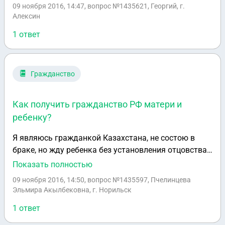
ценнике были написаны характеристики смартфона
09 ноября 2016, 14:47
, вопрос №1435621, Георгий, г.
и был указан размер памяти 64Гб. После прихода
Алексин
домой я посмотрел что смартфон другой
1 ответ
модификации 32Гб. Модификация на 32 Гб стоит
дешевле. После покупки прошло меньше 14 дней.
Что мне нужно сделать чтобы продавец заменил
смартфон?
Гражданство
Как получить гражданство РФ матери и
ребенку?
Я являюсь гражданкой Казахстана, не состою в
браке, но жду ребенка без установления отцовства.
При рождении ребенок получит тоже гражданство
Показать полностью
Казахстана. Как после родов можно обоим
09 ноября 2016, 14:50
, вопрос №1435597, Пчелинцева
получить гражданство РФ?
Эльмира Акылбековна, г. Норильск
1 ответ