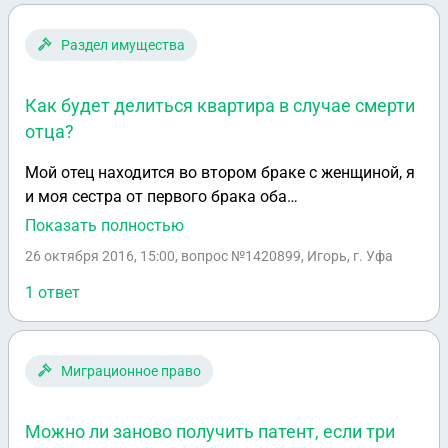
Раздел имущества
Как будет делиться квартира в случае смерти
отца?
Мой отец находится во втором браке с женщиной, я
и моя сестра от первого брака оба
совершеннолетие, так же имеется мать отца наша
Показать полностью
бабушка. У отца во втором браке детей нет.
26 октября 2016, 15:00
, вопрос №1420899, Игорь, г. Уфа
Имеется квартира куплена в ипотеку во втором
браке. Отец болен, как будет делится квартира в
1 ответ
случае его смерти?
Миграционное право
Можно ли заново получить патент, если три