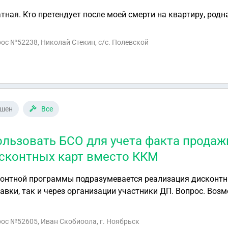
тная. Кто претендует после моей смерти на квартиру, родн
рос №52238, Николай Стекин, с/с. Полевской
ешен
Все
льзовать БСО для учета факта продаж
сконтных карт вместо ККМ
онтной программы подразумевается реализация дисконтны
 через организации участники ДП. Вопрос. Возможно ли организовать
рт без использования ККМ? Допустим применить БСО (квитанцию)
оварный чек. Если да то на что стоит обратить внимание.
рос №52605, Иван Скобиоола, г. Ноябрьск