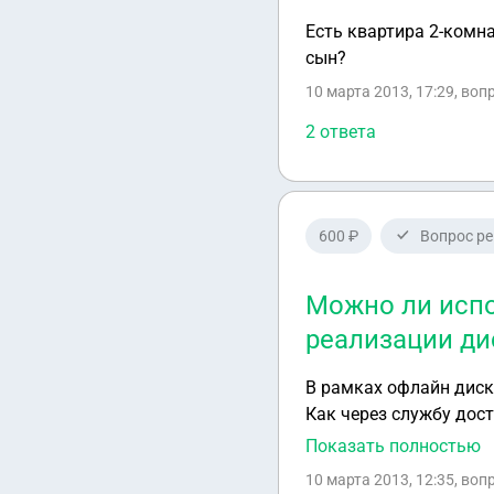
Есть квартира 2-комна
сын?
10 марта 2013, 17:29
, воп
2 ответа
600 ₽
Вопрос р
Можно ли испо
реализации ди
В рамках офлайн диск
Как через службу доставки, так и
учет факта продажи дисконтных ка
Показать полностью
или т
10 марта 2013, 12:35
, воп