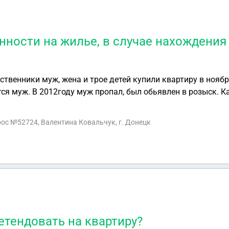
нности на жилье, в случае нахождения
 в розыск. Каким образом
ить жене? Имеет ли она право переоформить квартиру на себя?
рос №52724, Валентина Ковальчук, г. Донецк
етендовать на квартиру?