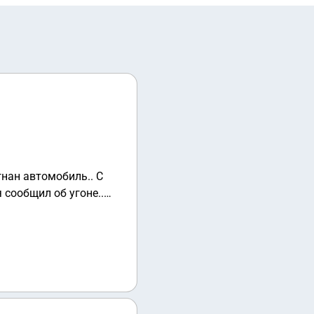
 сообщил об угоне..
мобиле произошло