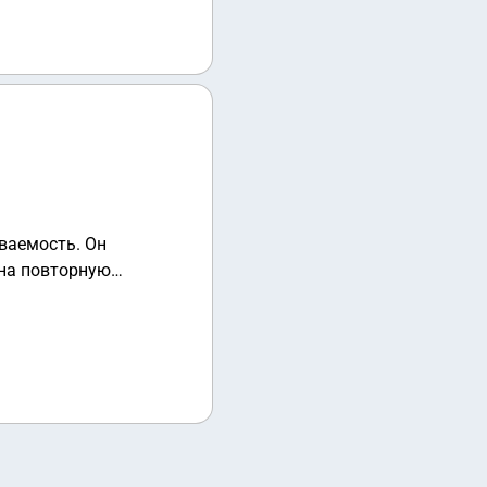
емость. Он
 на повторную