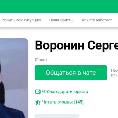
Решить мою ситуацию
Наши юристы
Как это работает
Воронин Серг
Юрист
Нео
Общаться в чате
или
Отблагодарить юриста
Читать отзывы (
145
)