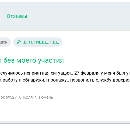
Отзывы
ешен
ДТП, ГИБДД, ПДД
 без моего участия
тная ситуация.. 27 февраля у меня был угнан автомобиль.. С
 работу я обнаружил пропажу.. позвонил в службу доверия
олько минут мне перезвонили и сказали что на моем авто
рос №52716, Коля, г. Тюмень
т возмещать всем сторонам ущерб в