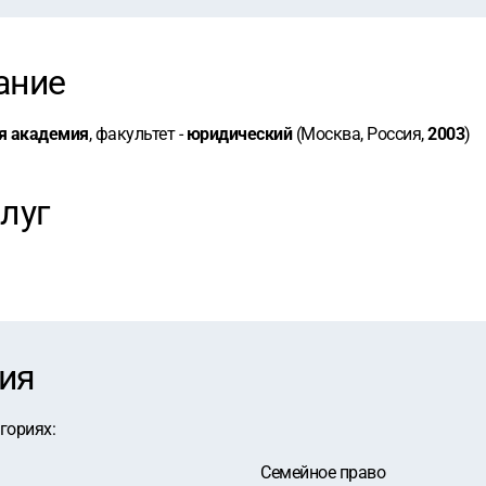
ание
я академия
, факультет -
юридический
(Москва, Россия,
2003
)
луг
ия
егориях
:
Семейное право