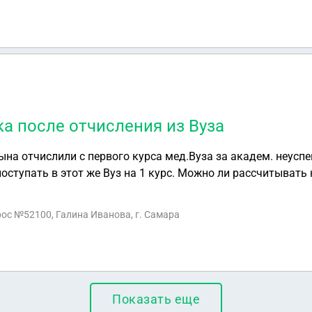
ка после отчисления из Вуза
ына отчислили с первого курса мед.Вуза за академ. неуспева
оступать в этот же Вуз на 1 курс. Можно ли рассчитывать
рочку от армии ? Спасибо за ответ
рос №52100, Галина Иванова, г. Самара
Показать еще