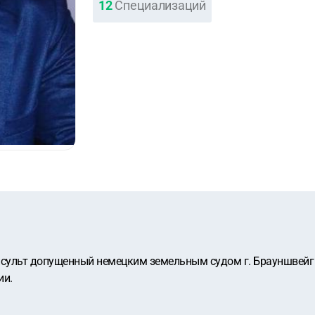
12
Специализаций
ульт допущенный немецким земельным судом г. Брауншвейг в
ии.