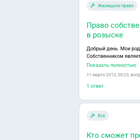
Жилищное право
Право собстве
в розыске
Добрый день. Мои родственники муж, жена и трое детей купили квартиру в ноябре 2003г.
Собственником является муж. В 2012году муж пропал, был обьявлен
поступ
Показать полностью
11 марта 2013, 00:23
, воп
1 ответ
Все
Кто сможет пр