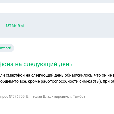
Отзывы
ителей
фона на следующий день
 общем-то все, кроме работоспособности сим-карты), при 
обнаружено, как говорят, мех. повреждение контактов сим
вопрос №576709, Вячеслав Владимирович, г. Тамбов
ствует! Поэтому единственное, что на данный моменты мы
рку качества товара, максимальные сроки проведения ко
ричин возникновения данного недостатка. - зам. управляю