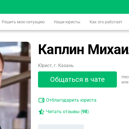
Решить мою ситуацию
Наши юристы
Как это работает
Каплин Михаи
Юрист, г. Казань
Нео
Общаться в чате
или
Отблагодарить юриста
Читать отзывы (
98
)