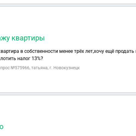
 его на проверку качества, имеете право написать претен
дан письменный ответ! Ущемляются ли в данной ситуации мои права? Спасибо)
ажу квартиры
вартира в собственности менее трёх лет,хочу ещё продать 
плотить налог 13%?
опрос №575966, татьяна, г. Новокузнецк
о