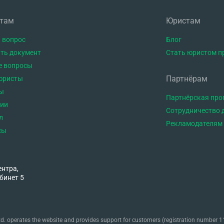
нтам
Юристам
 вопрос
Блог
ть документ
Стать юристом п
е вопросы
Партнёрам
юристы
ы
Партнёрская пр
тии
Сотрудничество 
л
Рекламодателям
сы
ентра,
бинет 5
. operates the website and provides support for customers (registration number 11