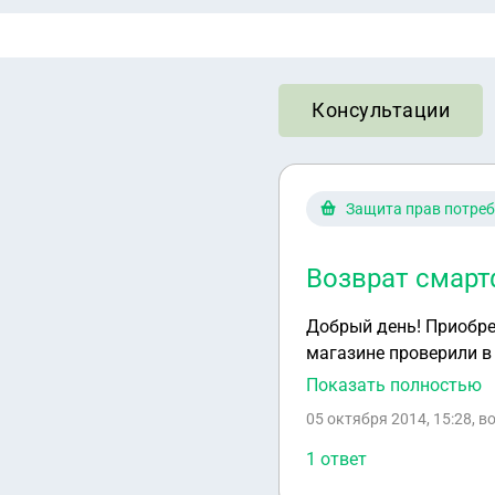
Консультации
Защита прав потреб
Возврат смарт
Добрый день! Приобрели смартфон на следующий день обнаружилось, что он не видит сим-карту (в
магазине проверили в
заменой товара было 
Показать полностью
сутки), в связи с чем Если бы товар не имел мех. повреждения, поменяли бы без проблем, но, к
05 октября 2014, 15:28
, 
сожалению, он присут
дополнительную прове
1 ответ
дней, для выявления п