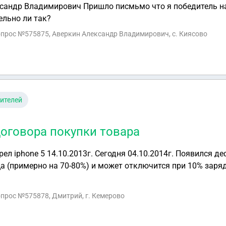
сандр Владимирович Пришло писмьмо что я победитель на 
ельно ли так?
вопрос №575875, Аверкин Александр Владимирович, с. Киясово
ителей
оговора покупки товара
рел iphone 5 14.10.2013г. Сегодня 04.10.2014г. Появился д
а (примерно на 70-80%) и может отключится при 10% заряд
огу ли я расторгнуть договор покупки? И еще при покупке
ссии. Спасибо!
вопрос №575878, Дмитрий, г. Кемерово