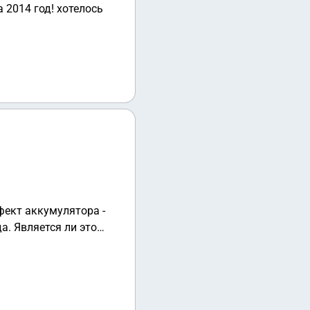
2014 год! хотелось
ефект аккумулятора -
а. Является ли это
, продавец не сказал