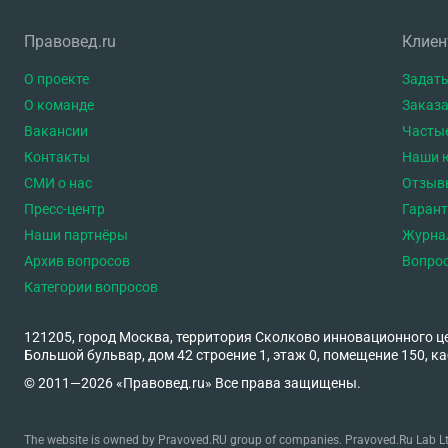
Правовед.ru
Клие
О проекте
Задать
О команде
Заказа
Вакансии
Часты
Контакты
Наши 
СМИ о нас
Отзыв
Пресс-центр
Гаран
Наши партнёры
Журна
Архив вопросов
Вопро
Категории вопросов
121205, город Москва, территория Сколково инновационного ц
Большой бульвар, дом 42 строение 1, этаж 0, помещение 150, ка
© 2011—2026 «Правовед.ru» Все права защищены.
The website is owned by Pravoved.RU group of companies. Pravoved.Ru Lab Ltd