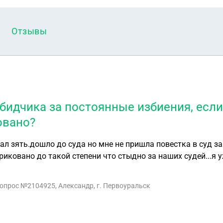
Отзывы
обидчика за постоянные избиения, есл
овано?
ал зять.дошло до суда но мне не пришла повестка в суд з
иковано до такой степени что стыдно за наших судей...я 
зятя)у друзей в других городах помогите разобраться в м
вопрос №2104925, Александр, г. Первоуральск