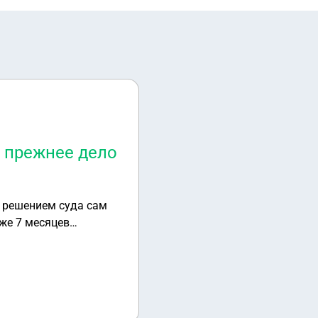
и прежнее дело
а решением суда сам
уже 7 месяцев
оей ситуации