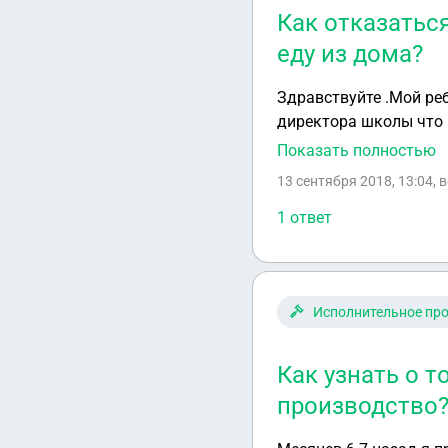
Как отказатьс
еду из дома?
Здравствуйте .Мой реб
директора школы что м
еду. Директор не прин
Показать полностью
оплачивайте квитанцию и все.
13 сентября 2018, 13:04
, 
человек . теперь дире
столовой только за др
1 ответ
школу с собой еду. П
руководствоваться что
столовую. Имеем ли м
Исполнительное пр
Как узнать о т
производство