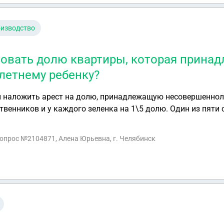
оизводство
товать долю квартиры, которая прина
летнему ребенку?
и наложить арест на долю, принадлежащую несовершеннол
твенников и у каждого зеленка на 1\5 долю. Один из пяти
доли арестовали приставы за долг по ЖКХ и наложили 6800
бенок в этой квартире не прописаны, только доли в этой со
вопрос №2104871, Алена Юрьевна, г. Челябинск