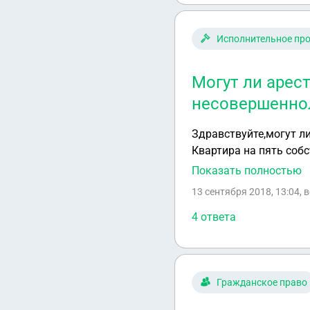
Исполнительное пр
Могут ли арес
несовершенно
Здравствуйте,могут л
Квартира на пять собс
ребенок 13 лет. Все 
Показать полностью
Я, мама ребенка, и ре
13 сентября 2018, 13:04
, 
4 ответа
Гражданское право