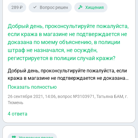
289 ₽
Вопрос решен
Хищения
Добрый день, проконсультируйте пожалуйста,
если кража в магазине не подтверждается не
доказана по моему объяснению, в полиции
штраф не назначался, не осуждён,
регистрируется в полиции случай кражи?
Добрый день, проконсультируйте пожалуйста, если
кража в магазине не подтверждается не доказана
по моему объяснению, в полиции штраф не
Показать полностью
назначался, не осуждён, регистрируется в полиции
26 сентября 2021, 14:06
, вопрос №3103971, Татьяна БАМ, г.
случай кражи? При этом меня сфотографировали. В
Тюмень
базе будет этот случай зарегистрирован, при
4 ответа
оформлении формы допуска на близкого
родственника не отразится, случай будет известен
службам ФСБ по их запросу