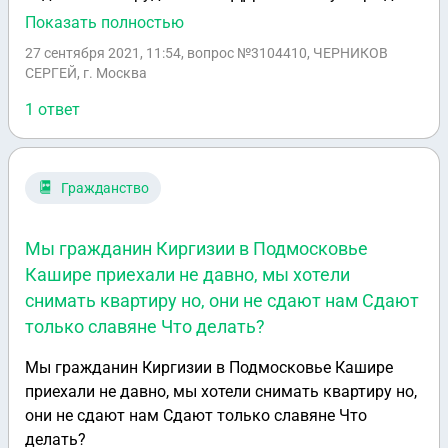
что я нахожусь в состоянии алкогольного
Показать полностью
опьянения. Произвели продувку в служебном
27 сентября 2021, 11:54
, вопрос №3104410, ЧЕРНИКОВ
автомобиле без нового мунштука извлекаемого из
СЕРГЕЙ, г. Москва
упаковки и составили протокол о состоянии
1 ответ
алкогольного опьянения. В протоколе я расписался
и написал не согласен. Меня повезли в
медицинскую организацию. Там меня продули и
выдали сотрудником ГИБДД акт. сотрудники
Гражданство
ГИБДД не дали мне ни одну копию протоколов а
просто оформили меня по статье 19.3 так как я
Мы гражданин Киргизии в Подмосковье
снимал ихнею непонятную деятельность на
Кашире приехали не давно, мы хотели
телефон. Соответственно забрали у меня телефон и
снимать квартиру но, они не сдают нам Сдают
удалили все видеозаписи. На днях в мировом суде я
только славяне Что делать?
всетаки получил копии данных протоколов. В
протоколе об административном правонарушении
Мы гражданин Киргизии в Подмосковье Кашире
по 12.8 я обнаружил следующее: неправильно
приехали не давно, мы хотели снимать квартиру но,
указана дата выдачи моего водительского
они не сдают нам Сдают только славяне Что
удостоверения а также код подразделения ГИБДД
делать?