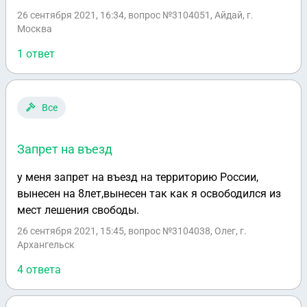
выдаваемого вод. удостоверения. Код выдачи
26 сентября 2021, 16:34
, вопрос №3104051, Айдай, г.
удостоверения в протоколе гласит о том что я
Москва
получил его в другом городе. При изучении акта
мед. освидетельствования на состояние
1 ответ
алкогольного опьянения было выявлено
следующее: Неверно написана фамилия а также
дата рождения. (не совпадает день, месяц и год).
Все
подскажите пожалуйста. Есть ли шанс закрыть дело
в мировом суде о привлечении меня к
Запрет на въезд
административной ответственности по 12.8 и
недопустимости акта медицинского
у меня запрет на въезд на территорию России,
освидетельствования. ведь протокол об
вынесен на 8лет,вынесен так как я освободился из
административном правонарушении составляется
мест лешения свободы.
по заключению медицинского
освидетельствования!? А по факту получается
26 сентября 2021, 15:45
, вопрос №3104038, Олег, г.
Архангельск
другое лицо вписанно в акте. спасибо за ответ.
4 ответа