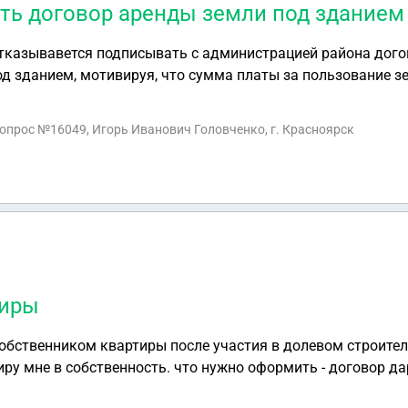
ть договор аренды земли под зданием
тказывавется подписывать с администрацией района дог
од зданием, мотивируя, что сумма платы за пользование 
на в разы меньше размеров штрафов, которые он будет пла
его подписать договор аренды? Заранее благодарю!
вопрос №16049, Игорь Иванович Головченко, г. Красноярск
тиры
собственником квартиры после участия в долевом строител
иру мне в собственность. что нужно оформить - договор д
ы не понести большие финансовые затраты?