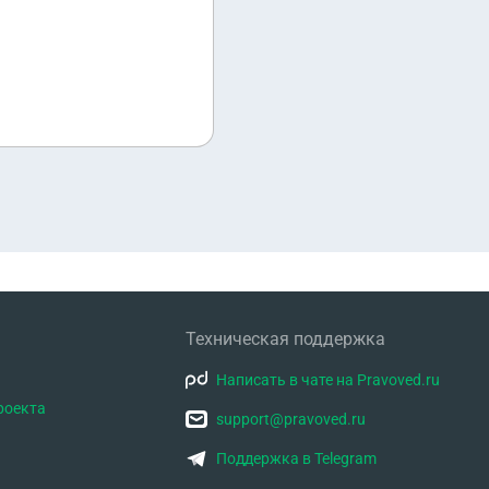
атеринский
Техническая поддержка
Написать в чате на Pravoved.ru
роекта
support@pravoved.ru
Поддержка в Telegram