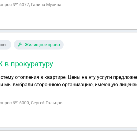
вопрос №16077, Галина Мухина
ешен
Жилищное право
 в прокуратуру
стему отопления в квартире. Цены на эту услуги предлож
 и мы выбрали стороннюю организацию, имеющую лицензи
а просьбу отключить стояк отопления для проведения зам
жили сначала подписать акт, о том, что ЖЭУ никакой отв
вопрос №16000, Сергей Гальцов
ия работ не несет. Правомерны ли их действия и, если нет
можно на них воздействовать? Писать жалобу на тсж? Заранее благодарен.