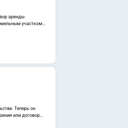
овор аренды
земельным участком
тить в год.как обязать
ьстве. Теперь он
арения или договор