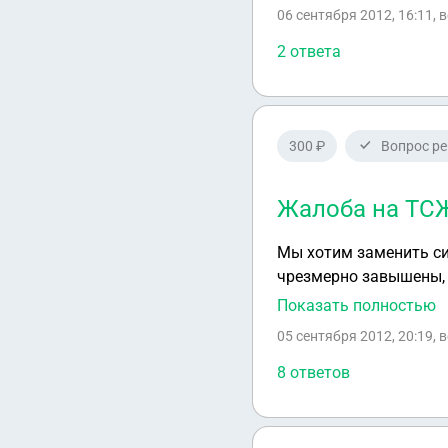
06 сентября 2012, 16:11
, 
2 ответа
300 ₽
Вопрос р
Жалоба на ТСЖ
Мы хотим заменить си
чрезмерно завышены,
такого рода работ. Н
Показать полностью
работники ЖЭУ предло
05 сентября 2012, 20:19
, 
стояки после проведен
8 ответов