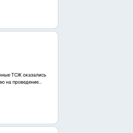
енные ТСЖ оказались
ю на проведение
ены системы отопления
етственности за
, то каким образом