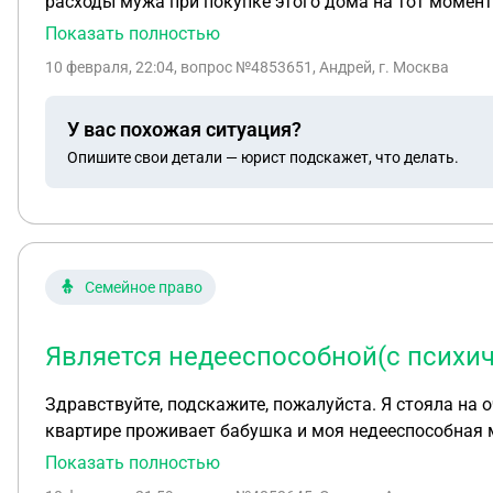
расходы мужа при покупке этого дома на тот момент
Показать полностью
10 февраля, 22:04
, вопрос №4853651, Андрей, г. Москва
У вас похожая ситуация?
Опишите свои детали — юрист подскажет, что делать.
Семейное право
Является недееспособной(с психи
Здравствуйте, подскажите, пожалуйста. Я стояла на очереди на жилье как сирота, но бабушка сделала дарение квартиры и меня сняли с очереди. Но в данной
квартире проживает бабушка и моя недееспособная мама, бабушка у нее опекун. Я осталась без кварт
что ничего не могу с 
Показать полностью