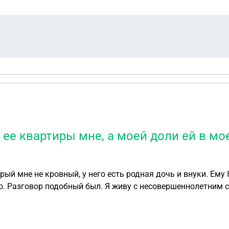
ее квартиры мне, а моей доли ей в мо
рый мне не кровный, у него есть родная дочь и внуки. Ему
. Разговор подобный был. Я живу с несовершеннолетним с
ют, считается непосредственно ее. Подскажите, пожалуйст
ли еще варианты решения моего вопроса!?