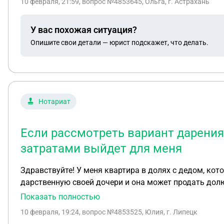
10 февраля, 21:59
, вопрос №4853645, Ольга, г. Астрахань
У вас похожая ситуация?
Опишите свои детали — юрист подскажет, что делать.
Нотариат
Если рассмотреть вариант дарения 
затратами выйдет для меня
Здравствуйте! У меня квартира в долях с дедом, кото
дарственную своей дочери и она может продать долю
брачному договору, квартира в которой они прожива
Показать полностью
экономичными затратами для меня, например, если говорить о дарственной. Если рассмотреть вариант дарения ее квартиры мне, а моей доли ей в моей
10 февраля, 19:24
, вопрос №4853525, Юлия, г. Липецк
квартире, с какими затратами выйдет для меня!! ? И