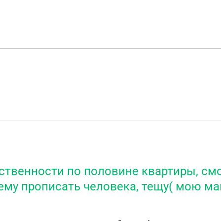
обственности по половине квартиры, с
ему прописать человека, тещу( мою м