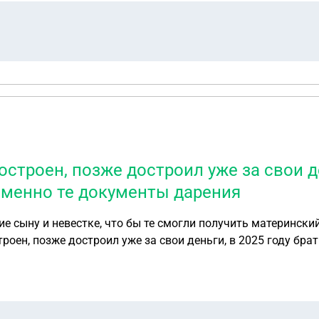
строен, позже достроил уже за свои ден
именно те документы дарения
е сыну и невестке, что бы те смогли получить матерински
роен, позже достроил уже за свои деньги, в 2025 году бра
та как моей пожилой маме поступить в данной ситуации.