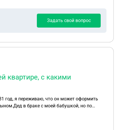
Задать свой вопрос
ей квартире, с какими
 81 год, я переживаю, что он может оформить
ыном.Дед в браке с моей бабушкой, но по
а, лучший путь решения проблемы и с более