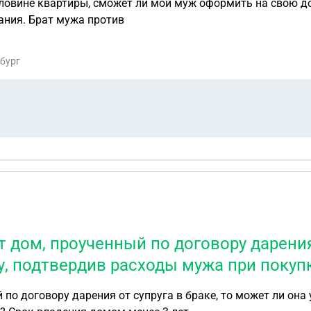
е квартиры, сможет ли мой муж оформить на свою долю договор дар
человека , тещу( мою маму)для дальнейшего проживания. Брат мужа против
рбург
т дом, проученный по договору дарения
у, подтвердив расходы мужа при покуп
й по договору дарения от супруга в браке, то может ли он