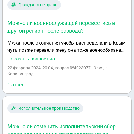
Гражданское право
Можно ли военнослужащей перевестись в
другой регион после развода?
Мужа после окончания учебы распределили в Крым
чуть позже перевели жену она тоже военообязаная,
сейчас супруги разводяться можно ли обратно
Показать полностью
женщине перевестись в Калининградскую область и
22 февраля 2024, 20:04
, вопрос №4023077, Юлия, г.
как это сделать?
Калининград
1 ответ
Исполнительное производство
Можно ли отменить исполнительский сбор