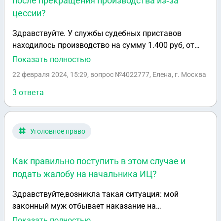
после прекращения производства из‑за
цессии?
Здравствуйте. У службы судебных приставов
находилось производство на сумму 1.400 руб, от
этой суммы 92.000 был исполнительский сбор.
Показать полностью
Спустя 3 года был заключён договор цессии, по
22 февраля 2024, 15:29
, вопрос №4022777, Елена, г. Москва
итогу которого банк отозвал решение суда и
исполнительное производство было прекращено.
3 ответа
Возможно ли отменить исполнительский сбор в
полном объёме у ФССП.?
Уголовное право
Как правильно поступить в этом случае и
подать жалобу на начальника ИЦ?
Здравствуйте,возникла такая ситуация: мой
законный муж отбывает наказание на
принудительных работах,написал заявление на
Показать полностью