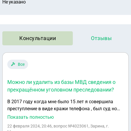
Не указано
Консультации
Отзывы
Все
Можно ли удалить из базы МВД сведения о
прекращённом уголовном преследовании?
В 2017 году когда мне было 15 лет я совершила
преступление в виде кражи телефона , был суд но
было применение сторон , в итоге в справке об
Показать полностью
отсутствие судимости у меня стоит что было
22 февраля 2024, 20:46
, вопрос №4023061, Зарина, г.
уголовное преследование с применением сторон ,