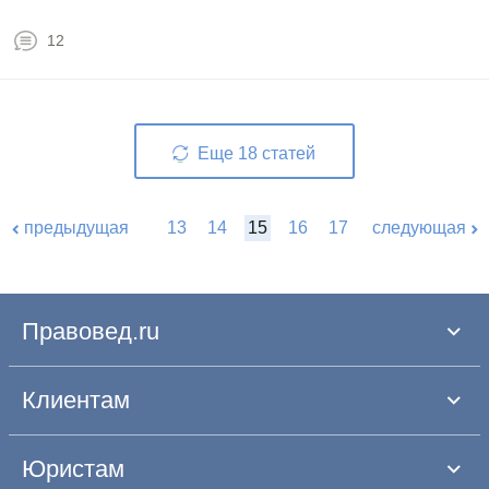
12
Еще
18
статей
предыдущая
13
14
15
16
17
следующая
Правовед.ru
Клиентам
Юристам